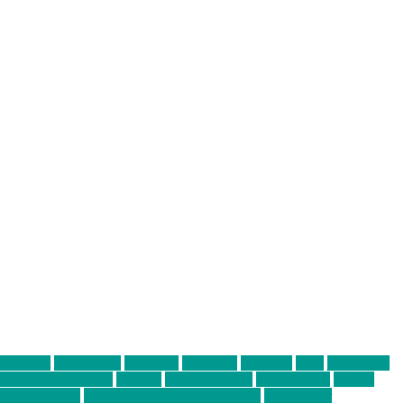
abend mit
farbenladen
feierwerk
fotografie
Hip-Hop
indie
junge leute
ens junge Kreative
neuland
ornella cosenza
Partnerschaft
Philipp
tag bis Freitag
von freitag bis freitag münchen
Zeichen der