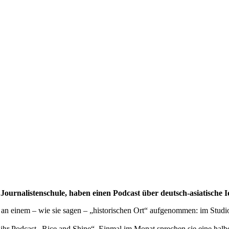
rnalistenschule, haben einen Podcast über deutsch-asiatische Id
an einem – wie sie sagen – „historischen Ort“ aufgenommen: im Studio
ihr Podcast „Rice and Shine“. Einmal im Monat sprechen sie eine halb