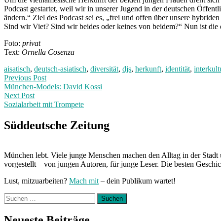
Podcast gestartet, weil wir in unserer Jugend in der deutschen Öffentlic
ändern.“ Ziel des Podcast sei es, „frei und offen über unsere hybrid
Sind wir Viet? Sind wir beides oder keines von beidem?“ Nun ist die 
Foto:
privat
Text:
Ornella Cosenza
aisatisch
,
deutsch-asiatisch
,
diversität
,
djs
,
herkunft
,
identität
,
interkult
Post
Previous
Previous Post
post:
München-Models: David Kossi
navigation
Next Post
Sozialarbeit mit Trompete
Next
Post:
Süddeutsche Zeitung
München lebt. Viele junge Menschen machen den Alltag in der Stadt 
vorgestellt – von jungen Autoren, für junge Leser. Die besten Geschi
Lust, mitzuarbeiten?
Mach mit
– dein Publikum wartet!
Suchen
nach:
Neueste Beiträge