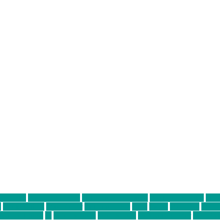
ter thiel
Band der Woche
Bei Krause zu Hause
Beziehungsweise
ein 
d
Louis Seibert
Max Fluder
mein münchen
milla
musik
München
Münch
usanne krause
sz
sz junge leute
szjungeleute
theresa parstorfer
Von Frei