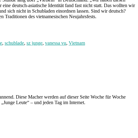
eine deutsch-asiatische Identität fand fast nicht statt. Das wollten wir
und sich nicht in Schubladen einordnen lassen. Sind wir deutsch?
en Traditionen des vietnamesischen Neujahrsfests.
ne
,
schublade
,
sz junge
,
vanessa vu
,
Vietnam
spannend. Diese Macher werden auf dieser Seite Woche für Woche
e „Junge Leute“ – und jeden Tag im Internet.