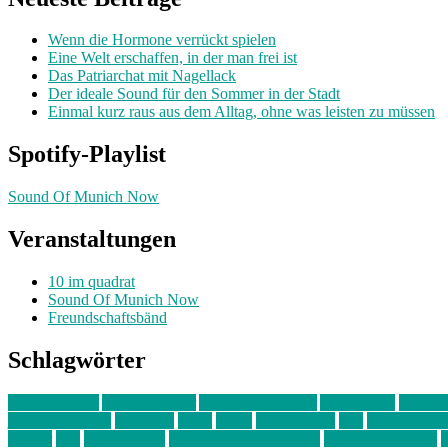
Wenn die Hormone verrückt spielen
Eine Welt erschaffen, in der man frei ist
Das Patriarchat mit Nagellack
Der ideale Sound für den Sommer in der Stadt
Einmal kurz raus aus dem Alltag, ohne was leisten zu müssen
Spotify-Playlist
Sound Of Munich Now
Veranstaltungen
10 im quadrat
Sound Of Munich Now
Freundschaftsbänd
Schlagwörter
10 im Quadrat
Amelie Völker
Anastasia Trenkler
Ausstellung
bahnwär
junges münchen
Kolumne
kunst
Liebe
Lisi Wasmer
lmu
lost weeken
Kreiter
pop
Rita Argauer
Sound Of Munich Now
Stefanie Witterauf
s