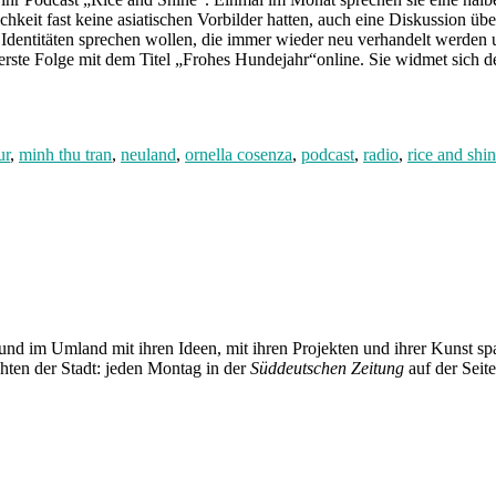
hkeit fast keine asiatischen Vorbilder hatten, auch eine Diskussion über 
en Identitäten sprechen wollen, die immer wieder neu verhandelt werden 
erste Folge mit dem Titel „Frohes Hundejahr“online. Sie widmet sich d
ur
,
minh thu tran
,
neuland
,
ornella cosenza
,
podcast
,
radio
,
rice and shi
und im Umland mit ihren Ideen, mit ihren Projekten und ihrer Kunst 
chten der Stadt: jeden Montag in der
Süddeutschen Zeitung
auf der Seit