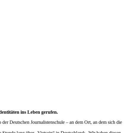
entitäten ins Leben gerufen.
 der Deutschen Journalistenschule – an dem Ort, an dem sich die
e Stunde lang über „Vietsein“ in Deutschland: „Wir haben diesen