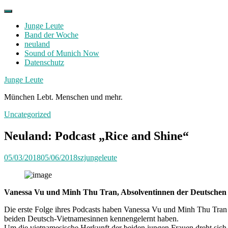
Skip
to
Junge Leute
content
Band der Woche
neuland
Sound of Munich Now
Datenschutz
Facebook
Twitter
Instagram
Junge Leute
München Lebt. Menschen und mehr.
Uncategorized
Neuland: Podcast „Rice and Shine“
05/03/2018
05/06/2018
szjungeleute
Vanessa Vu und Minh Thu Tran, Absolventinnen der Deutschen Jou
Die erste Folge ihres Podcasts haben Vanessa Vu und Minh Thu Tran 
beiden Deutsch-Vietnamesinnen kennengelernt haben.
Um die vietnamesische Herkunft der beiden jungen Frauen dreht sich 