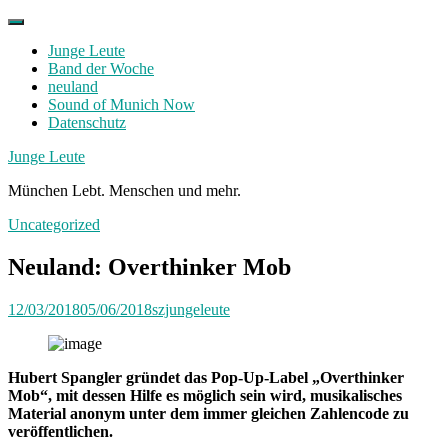
Skip
to
Junge Leute
content
Band der Woche
neuland
Sound of Munich Now
Datenschutz
Facebook
Twitter
Instagram
Junge Leute
München Lebt. Menschen und mehr.
Uncategorized
Neuland: Overthinker Mob
12/03/2018
05/06/2018
szjungeleute
Hubert Spangler gründet das Pop-Up-Label „Overthinker
Mob“,
mit dessen Hilfe es möglich sein wird, musikalisches
Material anonym unter dem immer gleichen Zahlencode zu
veröffentlichen.