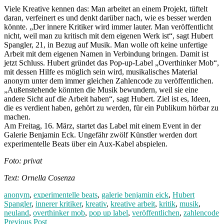
Viele Kreative kennen das: Man arbeitet an einem Projekt, tüftelt
daran, verfeinert es und denkt darüber nach, wie es besser werden
könnte. „Der innere Kritiker wird immer lauter. Man veröffentlicht
nicht, weil man zu kritisch mit dem eigenen Werk ist“, sagt Hubert
Spangler, 21, in Bezug auf Musik. Man wolle oft keine unfertige
Arbeit mit dem eigenen Namen in Verbindung bringen. Damit ist
jetzt Schluss. Hubert gründet das Pop-up-Label „Overthinker Mob“,
mit dessen Hilfe es möglich sein wird, musikalisches Material
anonym unter dem immer gleichen Zahlencode zu veröffentlichen.
„Außenstehende könnten die Musik bewundern, weil sie eine
andere Sicht auf die Arbeit haben“, sagt Hubert. Ziel ist es, Ideen,
die es verdient haben, gehört zu werden, für ein Publikum hörbar zu
machen.
Am Freitag, 16. März, startet das Label mit einem Event in der
Galerie Benjamin Eck. Ungefähr zwölf Künstler werden dort
experimentelle Beats über ein Aux-Kabel abspielen.
Foto: privat
Text: Ornella Cosenza
anonym
,
experimentelle beats
,
galerie benjamin eick
,
Hubert
Spangler
,
innerer kritiker
,
kreativ
,
kreative arbeit
,
kritik
,
musik
,
neuland
,
overthinker mob
,
pop up label
,
veröffentlichen
,
zahlencode
Post
Previous
Previous Post