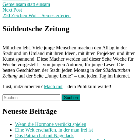
post:
Gemeinsam statt einsam
navigation
Next Post
250 Zeichen Wut – Semesterferien
Next
Post:
Süddeutsche Zeitung
München lebt. Viele junge Menschen machen den Alltag in der
Stadt und im Umland mit ihren Ideen, mit ihren Projekten und ihrer
Kunst spannend. Diese Macher werden auf dieser Seite Woche für
Woche vorgestellt – von jungen Autoren, für junge Leser. Die
besten Geschichten der Stadt: jeden Montag in der
Süddeutschen
Zeitung
auf der Seite „Junge Leute“ – und jeden Tag im Internet.
Lust, mitzuarbeiten?
Mach mit
– dein Publikum wartet!
Suchen
nach:
Neueste Beiträge
Wenn die Hormone verrückt spielen
Eine Welt erschaffen, in der man frei ist
Das Patriarchat mit Nagellack