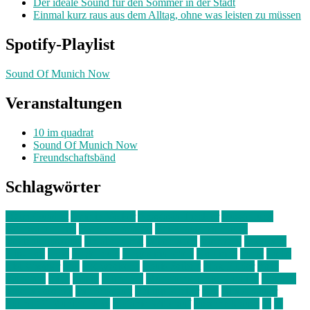
Der ideale Sound für den Sommer in der Stadt
Einmal kurz raus aus dem Alltag, ohne was leisten zu müssen
Spotify-Playlist
Sound Of Munich Now
Veranstaltungen
10 im quadrat
Sound Of Munich Now
Freundschaftsbänd
Schlagwörter
10 im Quadrat
Amelie Völker
Anastasia Trenkler
Ausstellung
bahnwärter thiel
Band der Woche
Bei Krause zu Hause
Beziehungsweise
ein abend mit
farbenladen
feierwerk
fotografie
Hip-Hop
indie
junge leute
junges münchen
Kolumne
kunst
Liebe
Lisi Wasmer
lmu
lost weekend
Louis Seibert
Max Fluder
mein
münchen
milla
musik
München
Münchens junge Kreative
neuland
ornella cosenza
Partnerschaft
Philipp Kreiter
pop
Rita Argauer
Sound Of Munich Now
Stefanie Witterauf
susanne krause
sz
sz