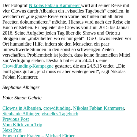
Der Fotograf
Nikolas Fabian Kammerer
wird auf seiner Reise mit
vier Clowns durch Albanien ein „visuelles Tagebuch“ erstellen, in
welchem er „die ganze Reise von vorne bis hinten mit all ihren
Facetten dokumentieren“ möchte. Hieraus wird nach der Reise ein
Buch entstehen. Er begleitet die Clowns von Juni 2015 bis Januar
2016. Seine Aufgabe: jeden Tag über die Shows und Orte zu
bloggen und „mitzuhelfen wo es nur geht“. Die Clowns leisten vor
Ort humanitäre Hilfe, indem sie den Menschen ein paar
unbeschwerte Stunden in den sonst so schwierigen Zeiten
verschaffen. Problemtisch ist jedoch, dass keine finanziellen Mittel
zur Verfügung stehen. Deshalb hat er am 24.4.15. eine
Crowdfunding-Kampagne
gestartet, die am 24.5.15 endet. „Die
läuft ganz gut an, jetzt muss es aber weitergehen!“, sagt Nikolas
Fabian Kammerer.
Stephanie Albinger
Foto: Simon Gehrig
Clowns in Albanien
,
crowdfunding
,
Nikolas Fabian Kammerer
,
Stephanie Albinger
,
visuelles Tagebuch
Post
Previous
Previous Post
post:
Vom Klick zum Trip
navigation
Next Post
Fragen über Fragen – Michael Färber