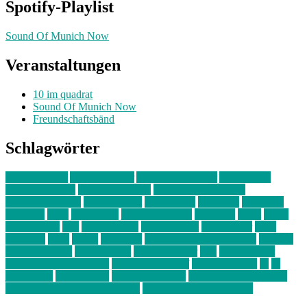
Spotify-Playlist
Sound Of Munich Now
Veranstaltungen
10 im quadrat
Sound Of Munich Now
Freundschaftsbänd
Schlagwörter
10 im Quadrat
Amelie Völker
Anastasia Trenkler
Ausstellung
bahnwärter thiel
Band der Woche
Bei Krause zu Hause
Beziehungsweise
ein abend mit
farbenladen
feierwerk
fotografie
Hip-Hop
indie
junge leute
junges münchen
Kolumne
kunst
Liebe
Lisi Wasmer
lmu
lost weekend
Louis Seibert
Max Fluder
mein
münchen
milla
musik
München
Münchens junge Kreative
neuland
ornella cosenza
Partnerschaft
Philipp Kreiter
pop
Rita Argauer
Sound Of Munich Now
Stefanie Witterauf
susanne krause
sz
sz
junge leute
szjungeleute
theresa parstorfer
Von Freitag bis Freitag
von freitag bis freitag münchen
Zeichen der Freundschaft