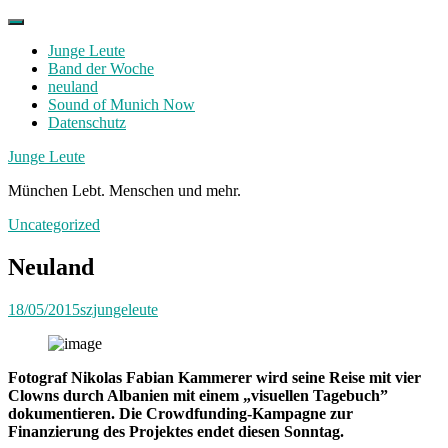
Skip
to
Junge Leute
content
Band der Woche
neuland
Sound of Munich Now
Datenschutz
Facebook
Twitter
Instagram
Junge Leute
München Lebt. Menschen und mehr.
Uncategorized
Neuland
18/05/2015
szjungeleute
Fotograf Nikolas Fabian Kammerer wird seine Reise mit vier
Clowns durch Albanien mit einem „visuellen Tagebuch”
dokumentieren. Die Crowdfunding-Kampagne zur
Finanzierung des Projektes endet diesen Sonntag.