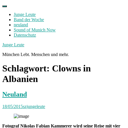
Skip
to
Junge Leute
content
Band der Woche
neuland
Sound of Munich Now
Datenschutz
Facebook
Twitter
Instagram
Junge Leute
München Lebt. Menschen und mehr.
Schlagwort:
Clowns in
Albanien
Neuland
18/05/2015
szjungeleute
Fotograf Nikolas Fabian Kammerer wird seine Reise mit vier