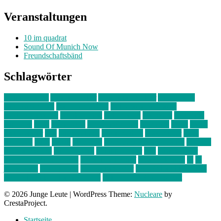
Veranstaltungen
10 im quadrat
Sound Of Munich Now
Freundschaftsbänd
Schlagwörter
10 im Quadrat
Amelie Völker
Anastasia Trenkler
Ausstellung
bahnwärter thiel
Band der Woche
Bei Krause zu Hause
Beziehungsweise
ein abend mit
farbenladen
feierwerk
fotografie
Hip-Hop
indie
junge leute
junges münchen
Kolumne
kunst
Liebe
Lisi Wasmer
lmu
lost weekend
Louis Seibert
Max Fluder
mein
münchen
milla
musik
München
Münchens junge Kreative
neuland
ornella cosenza
Partnerschaft
Philipp Kreiter
pop
Rita Argauer
Sound Of Munich Now
Stefanie Witterauf
susanne krause
sz
sz
junge leute
szjungeleute
theresa parstorfer
Von Freitag bis Freitag
von freitag bis freitag münchen
Zeichen der Freundschaft
© 2026 Junge Leute
|
WordPress Theme:
Nucleare
by
CrestaProject.
Startseite