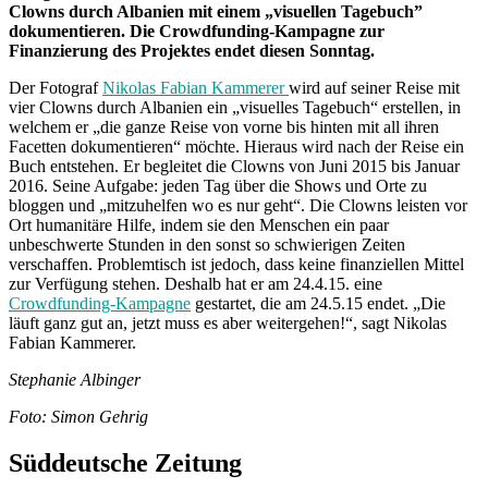
Clowns durch Albanien mit einem „visuellen Tagebuch”
dokumentieren. Die Crowdfunding-Kampagne zur
Finanzierung des Projektes endet diesen Sonntag.
Der Fotograf
Nikolas Fabian Kammerer
wird auf seiner Reise mit
vier Clowns durch Albanien ein „visuelles Tagebuch“ erstellen, in
welchem er „die ganze Reise von vorne bis hinten mit all ihren
Facetten dokumentieren“ möchte. Hieraus wird nach der Reise ein
Buch entstehen. Er begleitet die Clowns von Juni 2015 bis Januar
2016. Seine Aufgabe: jeden Tag über die Shows und Orte zu
bloggen und „mitzuhelfen wo es nur geht“. Die Clowns leisten vor
Ort humanitäre Hilfe, indem sie den Menschen ein paar
unbeschwerte Stunden in den sonst so schwierigen Zeiten
verschaffen. Problemtisch ist jedoch, dass keine finanziellen Mittel
zur Verfügung stehen. Deshalb hat er am 24.4.15. eine
Crowdfunding-Kampagne
gestartet, die am 24.5.15 endet. „Die
läuft ganz gut an, jetzt muss es aber weitergehen!“, sagt Nikolas
Fabian Kammerer.
Stephanie Albinger
Foto: Simon Gehrig
Süddeutsche Zeitung