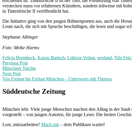
erschienen ist: Tintenfrische II ist der Titel, die Fortsetzung von T
verstecken muss vor erfahrenen Künstlern, sondern teilweise mit hohe
in Tintenfrische II veröffentlicht hat.
Die Initiative ging von den jungen Bühnenpoeten aus, auch die Hera
Leute nach, die sich mit Sprache beschäftigen, die lesen und sogar schre
Stephanie Albinger
Foto: Meike Harms
Felicia Brembeck
,
Kason Bartsch
,
Lektora Verlag
,
neuland
,
Nils Früc
Post
Previous
Previous Post
post:
Münchner Nächte
navigation
Next Post
Von Freitag bis Freitag München – Unterwegs mit Theresa
Next
Post:
Süddeutsche Zeitung
München lebt. Viele junge Menschen machen den Alltag in der Stadt 
vorgestellt – von jungen Autoren, für junge Leser. Die besten Geschi
Lust, mitzuarbeiten?
Mach mit
– dein Publikum wartet!