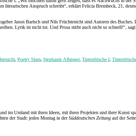
intenfrische I. „Wir möchten damit gern zeigen, dass es Nachwuchs in de
m literarischen Anspruch schreibt“, erklärt Felicia Brembeck, 21, deuts
usgeber Jason Bartsch und Nils Früchtenicht sind Autoren des Buches
iben. Lyrik ist nicht tot. Und Prosa stirbt auch nicht so schnell!“, sagt 
htenicht
,
Poetry Slam
,
Stephanie Albinger
,
Tintenfrische I
,
Tintenfrische
und im Umland mit ihren Ideen, mit ihren Projekten und ihrer Kunst 
chten der Stadt: jeden Montag in der
Süddeutschen Zeitung
auf der Seit