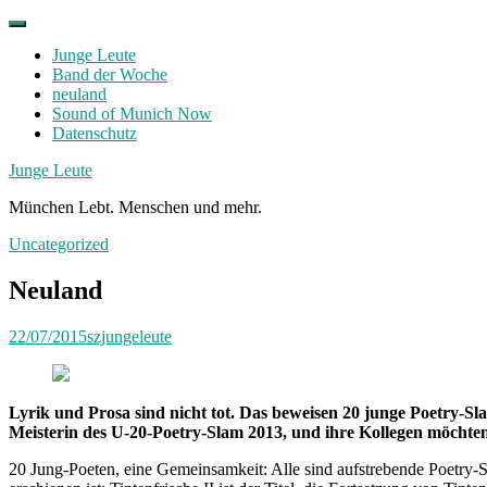
Skip
to
Junge Leute
content
Band der Woche
neuland
Sound of Munich Now
Datenschutz
Facebook
Twitter
Instagram
Junge Leute
München Lebt. Menschen und mehr.
Uncategorized
Neuland
22/07/2015
szjungeleute
Lyrik und Prosa sind nicht tot. Das beweisen 20 junge Poetry-Sl
Meisterin des U-20-Poetry-Slam 2013, und ihre Kollegen möchten
20 Jung-Poeten, eine Gemeinsamkeit: Alle sind aufstrebende Poetry-S