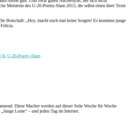
r Slam-Szene gibt. Und zwar guten Nachwuchs, der sich nicht
che Meisterin des U-20-Poetry-Slam 2013, die selbst einen ihrer Texte
. Die Botschaft: „Hey, macht euch mal keine Sorgen! Es kommen junge
Felicia.
 II
,
U-20-Poetry-Slam
spannend. Diese Macher werden auf dieser Seite Woche für Woche
e „Junge Leute“ – und jeden Tag im Internet.