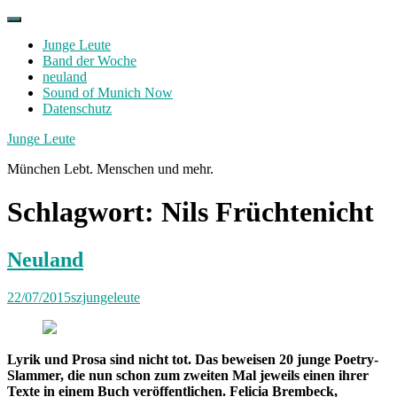
Skip
to
Junge Leute
content
Band der Woche
neuland
Sound of Munich Now
Datenschutz
Facebook
Twitter
Instagram
Junge Leute
München Lebt. Menschen und mehr.
Schlagwort:
Nils Früchtenicht
Neuland
22/07/2015
szjungeleute
Lyrik und Prosa sind nicht tot. Das beweisen 20 junge Poetry-
Slammer, die nun schon zum zweiten Mal jeweils einen ihrer
Texte in einem Buch veröffentlichen. Felicia Brembeck,