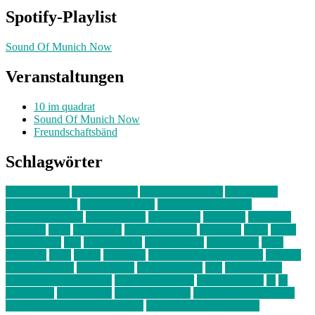
Spotify-Playlist
Sound Of Munich Now
Veranstaltungen
10 im quadrat
Sound Of Munich Now
Freundschaftsbänd
Schlagwörter
10 im Quadrat
Amelie Völker
Anastasia Trenkler
Ausstellung
bahnwärter thiel
Band der Woche
Bei Krause zu Hause
Beziehungsweise
ein abend mit
farbenladen
feierwerk
fotografie
Hip-Hop
indie
junge leute
junges münchen
Kolumne
kunst
Liebe
Lisi Wasmer
lmu
lost weekend
Louis Seibert
Max Fluder
mein
münchen
milla
musik
München
Münchens junge Kreative
neuland
ornella cosenza
Partnerschaft
Philipp Kreiter
pop
Rita Argauer
Sound Of Munich Now
Stefanie Witterauf
susanne krause
sz
sz
junge leute
szjungeleute
theresa parstorfer
Von Freitag bis Freitag
von freitag bis freitag münchen
Zeichen der Freundschaft