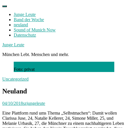
Skip
to
Junge Leute
content
Band der Woche
neuland
Sound of Munich Now
Datenschutz
Facebook
Twitter
Instagram
Junge Leute
München Lebt. Menschen und mehr.
Foto: privat
Uncategorized
Neuland
04/10/2018
szjungeleute
Eine Plattform rund ums Thema „Selbstmachen“: Damit wollen
Clarissa Juse, 24, Natalie Kellerer, 24, Simone Miller, 25, und
Melanie Urbasik, 27, die Münchner zu einem nachhaltigeren Leben