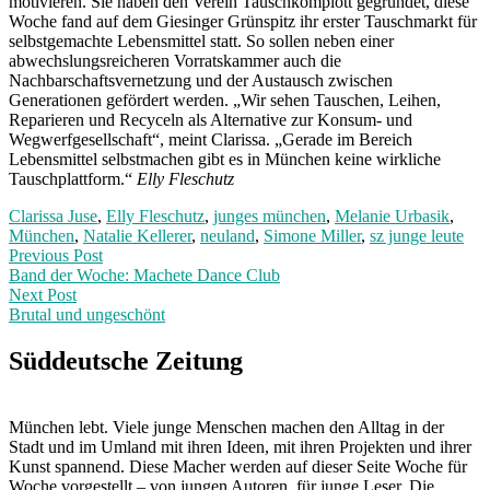
motivieren. Sie haben den Verein Tauschkomplott gegründet, diese
Woche fand auf dem Giesinger Grünspitz ihr erster Tauschmarkt für
selbstgemachte Lebensmittel statt. So sollen neben einer
abwechslungsreicheren Vorratskammer auch die
Nachbarschaftsvernetzung und der Austausch zwischen
Generationen gefördert werden. „Wir sehen Tauschen, Leihen,
Reparieren und Recyceln als Alternative zur Konsum- und
Wegwerfgesellschaft“, meint Clarissa. „Gerade im Bereich
Lebensmittel selbstmachen gibt es in München keine wirkliche
Tauschplattform.“
Elly Fleschutz
Clarissa Juse
,
Elly Fleschutz
,
junges münchen
,
Melanie Urbasik
,
München
,
Natalie Kellerer
,
neuland
,
Simone Miller
,
sz junge leute
Post
Previous
Previous Post
post:
Band der Woche: Machete Dance Club
navigation
Next Post
Brutal und ungeschönt
Next
Post:
Süddeutsche Zeitung
München lebt. Viele junge Menschen machen den Alltag in der
Stadt und im Umland mit ihren Ideen, mit ihren Projekten und ihrer
Kunst spannend. Diese Macher werden auf dieser Seite Woche für
Woche vorgestellt – von jungen Autoren, für junge Leser. Die