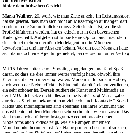
von dem Menschen
hinter dem hübschen Gesicht.
Maria Wallner
, 20, weiß, wie man Ziele angeht. Im Leistungssport
hat sie gelernt, dass man sich nicht an Misserfolgen aufhängen darf,
sondern in die Zukunft blicken muss. Seit sie klein ist, wollte sie
Profi-Skifahrerin werden, hat es jedoch nur in den bayerischen
Kader geschafft. Aufgeben ist für sie keine Option, auch nachdem
sie sich bei mehreren großen Modelagenturen in München
beworben hat und nur Absagen bekam. Vor ein paar Monaten hatte
sich dann doch eine Agentur gemeldet, bei der sie nun unter Vertrag
ist.
Mit 15 Jahren hatte sie mit Shootings angefangen und fand Spaß
daran, so dass sie dies immer weiter verfolgt hatte, obwohl ihre
Eltern nicht davon überzeugt waren. Modeln ist für sie ein Hobby,
auch wenn der Nebeneffekt, als Studentin damit Geld zu verdienen,
ein sehr schöner ist. Derzeit studiert sie Kunst und Multimedia an
der LMU. „Ich setze nicht alles auf eine Karte“, sagt Maria, „aber
durch das Studium bekommt man vielleicht auch Kontakte.“ Social
Media und Internetpräsenz sind ebenfalls Teil ihres Studiums und
das ist heute mit dem Modeln so sehr verbunden wie nie zuvor. Das
sieht man auch auf ihrem Instagram-Account, wo sie neben
Modelfotos auch Videos zeigt, wie sie Rampen mit einem
Mountainbike herunter rast. Als Natursportlerin beschreibt sie sich,
denn neben dem Skifahren auf Leistungsniveau betreibt sie eben