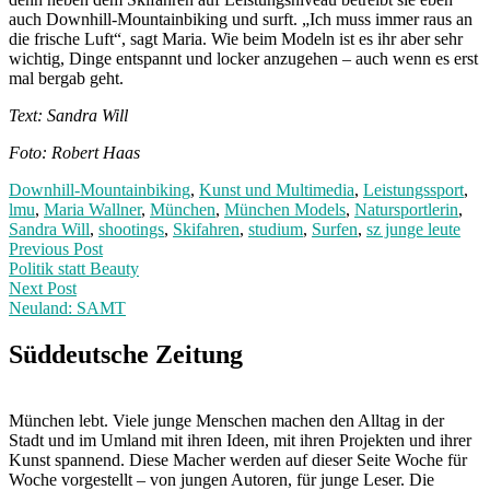
auch Downhill-Mountainbiking und surft. „Ich muss immer raus an
die frische Luft“, sagt Maria. Wie beim Modeln ist es ihr aber sehr
wichtig, Dinge entspannt und locker anzugehen – auch wenn es erst
mal bergab geht.
Text: Sandra Will
Foto: Robert Haas
Downhill-Mountainbiking
,
Kunst und Multimedia
,
Leistungssport
,
lmu
,
Maria Wallner
,
München
,
München Models
,
Natursportlerin
,
Sandra Will
,
shootings
,
Skifahren
,
studium
,
Surfen
,
sz junge leute
Post
Previous
Previous Post
post:
Politik statt Beauty
navigation
Next Post
Neuland: SAMT
Next
Post:
Süddeutsche Zeitung
München lebt. Viele junge Menschen machen den Alltag in der
Stadt und im Umland mit ihren Ideen, mit ihren Projekten und ihrer
Kunst spannend. Diese Macher werden auf dieser Seite Woche für
Woche vorgestellt – von jungen Autoren, für junge Leser. Die