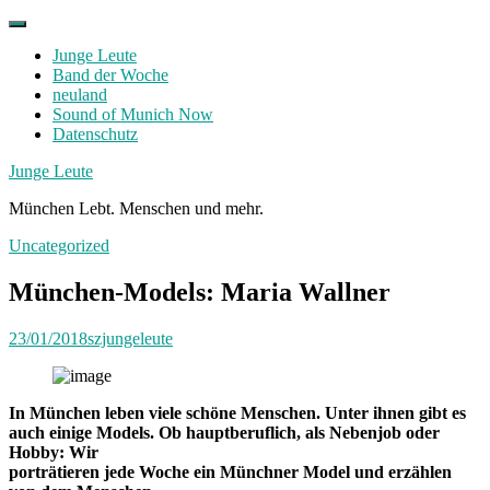
Skip
to
Junge Leute
content
Band der Woche
neuland
Sound of Munich Now
Datenschutz
Facebook
Twitter
Instagram
Junge Leute
München Lebt. Menschen und mehr.
Uncategorized
München-Models: Maria Wallner
23/01/2018
szjungeleute
In
München leben viele schöne Menschen. Unter ihnen gibt es
auch einige Models. Ob hauptberuflich, als Nebenjob oder
Hobby: Wir
porträtieren jede Woche ein Münchner Model und erzählen