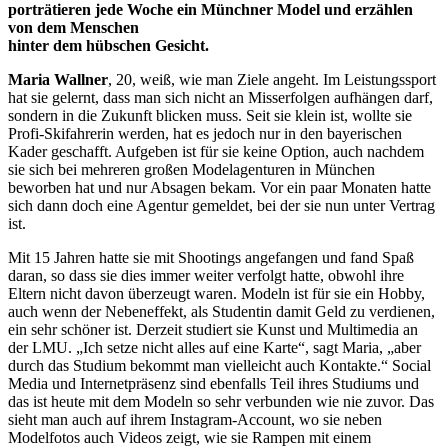
porträtieren jede Woche ein Münchner Model und erzählen
von dem Menschen
hinter dem hübschen Gesicht.
Maria Wallner
, 20, weiß, wie man Ziele angeht. Im Leistungssport
hat sie gelernt, dass man sich nicht an Misserfolgen aufhängen darf,
sondern in die Zukunft blicken muss. Seit sie klein ist, wollte sie
Profi-Skifahrerin werden, hat es jedoch nur in den bayerischen
Kader geschafft. Aufgeben ist für sie keine Option, auch nachdem
sie sich bei mehreren großen Modelagenturen in München
beworben hat und nur Absagen bekam. Vor ein paar Monaten hatte
sich dann doch eine Agentur gemeldet, bei der sie nun unter Vertrag
ist.
Mit 15 Jahren hatte sie mit Shootings angefangen und fand Spaß
daran, so dass sie dies immer weiter verfolgt hatte, obwohl ihre
Eltern nicht davon überzeugt waren. Modeln ist für sie ein Hobby,
auch wenn der Nebeneffekt, als Studentin damit Geld zu verdienen,
ein sehr schöner ist. Derzeit studiert sie Kunst und Multimedia an
der LMU. „Ich setze nicht alles auf eine Karte“, sagt Maria, „aber
durch das Studium bekommt man vielleicht auch Kontakte.“ Social
Media und Internetpräsenz sind ebenfalls Teil ihres Studiums und
das ist heute mit dem Modeln so sehr verbunden wie nie zuvor. Das
sieht man auch auf ihrem Instagram-Account, wo sie neben
Modelfotos auch Videos zeigt, wie sie Rampen mit einem