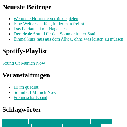
Neueste Beiträge
Wenn die Hormone verrückt spielen
Eine Welt erschaffen, in der man frei ist
Das Patriarchat mit Nagellack
Der ideale Sound für den Sommer in der Stadt
Einmal kurz raus aus dem Alltag, ohne was leisten zu müssen
Spotify-Playlist
Sound Of Munich Now
Veranstaltungen
10 im quadrat
Sound Of Munich Now
Freundschaftsbänd
Schlagwörter
10 im Quadrat
Amelie Völker
Anastasia Trenkler
Ausstellung
bahnwärter thiel
Band der Woche
Bei Krause zu Hause