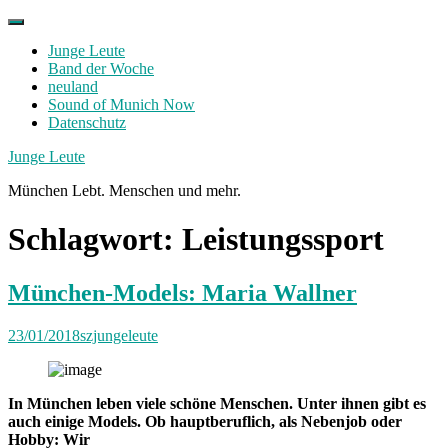
Skip
to
Junge Leute
content
Band der Woche
neuland
Sound of Munich Now
Datenschutz
Facebook
Twitter
Instagram
Junge Leute
München Lebt. Menschen und mehr.
Schlagwort:
Leistungssport
München-Models: Maria Wallner
23/01/2018
szjungeleute
In
München leben viele schöne Menschen. Unter ihnen gibt es
auch einige Models. Ob hauptberuflich, als Nebenjob oder
Hobby: Wir