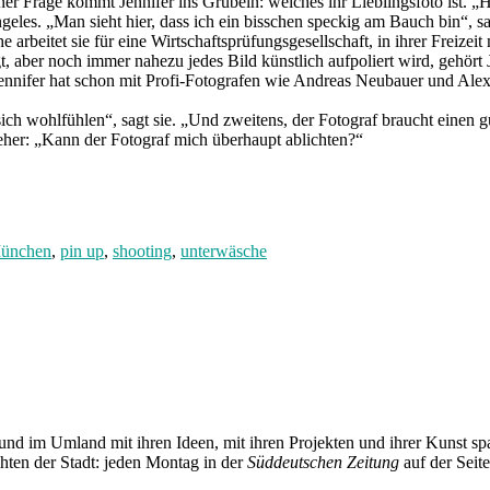
r Frage kommt Jennifer ins Grübeln: welches ihr Lieblingsfoto ist. „Hm
ngeles. „Man sieht hier, dass ich ein bisschen speckig am Bauch bin“, sa
rbeitet sie für eine Wirtschaftsprüfungsgesellschaft, in ihrer Freizei
gt, aber noch immer nahezu jedes Bild künstlich aufpoliert wird, gehört
 Jennifer hat schon mit Profi-Fotografen wie Andreas Neubauer und Ale
ich wohlfühlen“, sagt sie. „Und zweitens, der Fotograf braucht einen gu
n eher: „Kann der Fotograf mich überhaupt ablichten?“
ünchen
,
pin up
,
shooting
,
unterwäsche
und im Umland mit ihren Ideen, mit ihren Projekten und ihrer Kunst 
chten der Stadt: jeden Montag in der
Süddeutschen Zeitung
auf der Seit