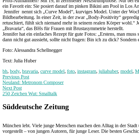
Profi-Aufnahmen? Mit 19, in zerrissener Netzstrumpfhose. Nur bei eine
ein Favorit ein: Sie posiert darauf im pinken Bikini am Pool in Los A
Jennifer nennt sich „Curve Model“, kurviges Model. Unter der Woche a
Bildbearbeitung. In einer Zeit, in der zwar „Body-Positivity“ gepredi
retuschiert, fühlt sich niemand mehr in seinem realen Körper wohl.“
„Bravaria“, das BHs für Frauen mit Brustasymmetrie herstellt.
Jennifer hat ein einfaches Rezept für gute Fotos: „Erstens, man muss s
dann nicht gut aussieht, sollte nicht fragen: Bin ich zu dick? Sonder
Foto: Alessandra Schellnegger
Text: Julia Huber
bh
,
body
,
bravaria
,
curve model
,
foto
,
instagram
,
juliahuber
,
model
,
M
Post
Previous
Previous Post
post:
Neuland: Metronom Composer
navigation
Next Post
250 Zeichen Wut: Smalltalk
Next
Post:
Süddeutsche Zeitung
München lebt. Viele junge Menschen machen den Alltag in der Stadt 
vorgestellt – von jungen Autoren, für junge Leser. Die besten Geschi