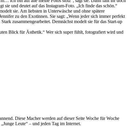
… Ich bin auf alle meine Fotos stolz“, sagt sie. Dann fällt ihr doch
gt sie und deutet auf das Instagram-Foto. „Ich finde das schön.“
t modelt sie. Am liebsten in Unterwäsche und ohne spätere
 Jennifer zu den Exotinnen. Sie sagt: „Wenn jeder sich immer perfekt
x Stark zusammengearbeitet. Demnächst modelt sie für das Start-up
ten Blick für Ästhetik.“ Wer sich super fühlt, fotografiert wird und
spannend. Diese Macher werden auf dieser Seite Woche für Woche
e „Junge Leute“ – und jeden Tag im Internet.