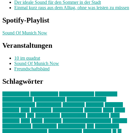
Der ideale Sound für den Sommer in der Stadt
Einmal kurz raus aus dem Alltag, ohne was leisten zu müssen
Spotify-Playlist
Sound Of Munich Now
Veranstaltungen
10 im quadrat
Sound Of Munich Now
Freundschaftsbänd
Schlagwörter
10 im Quadrat
Amelie Völker
Anastasia Trenkler
Ausstellung
bahnwärter thiel
Band der Woche
Bei Krause zu Hause
Beziehungsweise
ein abend mit
farbenladen
feierwerk
fotografie
Hip-Hop
indie
junge leute
junges münchen
Kolumne
kunst
Liebe
Lisi Wasmer
lmu
lost weekend
Louis Seibert
Max Fluder
mein
münchen
milla
musik
München
Münchens junge Kreative
neuland
ornella cosenza
Partnerschaft
Philipp Kreiter
pop
Rita Argauer
Sound Of Munich Now
Stefanie Witterauf
susanne krause
sz
sz