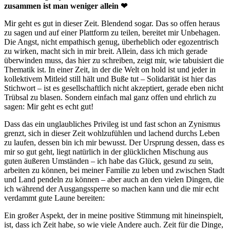
zusammen ist man weniger allein
❤
Mir geht es gut in dieser Zeit. Blendend sogar. Das so offen heraus
zu sagen und auf einer Plattform zu teilen, bereitet mir Unbehagen.
Die Angst, nicht empathisch genug, überheblich oder egozentrisch
zu wirken, macht sich in mir breit. Allein, dass ich mich gerade
überwinden muss, das hier zu schreiben, zeigt mir, wie tabuisiert die
Thematik ist. In einer Zeit, in der die Welt on hold ist und jeder in
kollektivem Mitleid still hält und Buße tut – Solidarität ist hier das
Stichwort – ist es gesellschaftlich nicht akzeptiert, gerade eben nicht
Trübsal zu blasen. Sondern einfach mal ganz offen und ehrlich zu
sagen: Mir geht es echt gut!
Dass das ein unglaubliches Privileg ist und fast schon an Zynismus
grenzt, sich in dieser Zeit wohlzufühlen und lachend durchs Leben
zu laufen, dessen bin ich mir bewusst. Der Ursprung dessen, dass es
mir so gut geht, liegt natürlich in der glücklichen Mischung aus
guten äußeren Umständen – ich habe das Glück, gesund zu sein,
arbeiten zu können, bei meiner Familie zu leben und zwischen Stadt
und Land pendeln zu können – aber auch an den vielen Dingen, die
ich während der Ausgangssperre so machen kann und die mir echt
verdammt gute Laune bereiten:
Ein großer Aspekt, der in meine positive Stimmung mit hineinspielt,
ist, dass ich Zeit habe, so wie viele Andere auch. Zeit für die Dinge,