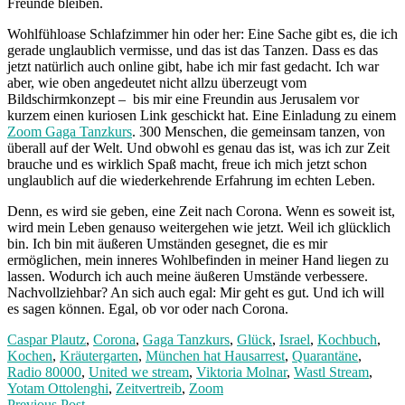
Freunde bleiben.
Wohlfühloase Schlafzimmer hin oder her: Eine Sache gibt es, die ich
gerade unglaublich vermisse, und das ist das Tanzen. Dass es das
jetzt natürlich auch online gibt, habe ich mir fast gedacht. Ich war
aber, wie oben angedeutet nicht allzu überzeugt vom
Bildschirmkonzept – bis mir eine Freundin aus Jerusalem vor
kurzem einen kuriosen Link geschickt hat. Eine Einladung zu einem
Zoom Gaga Tanzkurs
. 300 Menschen, die gemeinsam tanzen, von
überall auf der Welt. Und obwohl es genau das ist, was ich zur Zeit
brauche und es wirklich Spaß macht, freue ich mich jetzt schon
unglaublich auf die wiederkehrende Erfahrung im echten Leben.
Denn, es wird sie geben, eine Zeit nach Corona. Wenn es soweit ist,
wird mein Leben genauso weitergehen wie jetzt. Weil ich glücklich
bin. Ich bin mit äußeren Umständen gesegnet, die es mir
ermöglichen, mein inneres Wohlbefinden in meiner Hand liegen zu
lassen. Wodurch ich auch meine äußeren Umstände verbessere.
Nachvollziehbar? An sich auch egal:
Mir geht es gut. Und ich will
es sagen können. Egal, ob vor oder nach Corona.
Caspar Plautz
,
Corona
,
Gaga Tanzkurs
,
Glück
,
Israel
,
Kochbuch
,
Kochen
,
Kräutergarten
,
München hat Hausarrest
,
Quarantäne
,
Radio 80000
,
United we stream
,
Viktoria Molnar
,
Wastl Stream
,
Yotam Ottolenghi
,
Zeitvertreib
,
Zoom
Previous
Previous Post