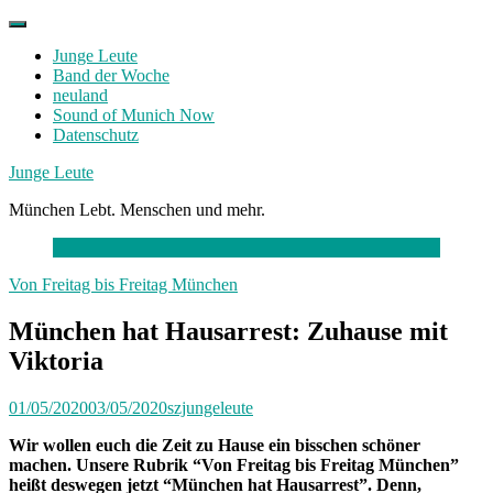
Skip
to
Junge Leute
content
Band der Woche
neuland
Sound of Munich Now
Datenschutz
Facebook
Twitter
Instagram
Junge Leute
München Lebt. Menschen und mehr.
Von Freitag bis Freitag München
München hat Hausarrest: Zuhause mit
Viktoria
01/05/2020
03/05/2020
szjungeleute
Wir wollen euch die Zeit zu Hause ein bisschen schöner
machen. Unsere Rubrik “Von Freitag bis Freitag München”
heißt deswegen jetzt “München hat Hausarrest”. Denn,