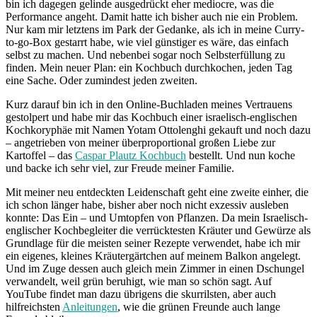
bin ich dagegen gelinde ausgedrückt eher mediocre, was die
Performance angeht. Damit hatte ich bisher auch nie ein Problem.
Nur kam mir letztens im Park der Gedanke, als ich in meine Curry-
to-go-Box gestarrt habe, wie viel günstiger es wäre, das einfach
selbst zu machen. Und nebenbei sogar
noch Selbsterfüllung zu
finden. Mein neuer Plan: ein Kochbuch durchkochen, jeden Tag
eine Sache. Oder zumindest jeden zweiten.
Kurz darauf bin ich in den Online-Buchladen meines Vertrauens
gestolpert und habe mir das Kochbuch einer israelisch-englischen
Kochkoryphäe mit Namen Yotam Ottolenghi gekauft und noch dazu
– angetrieben von meiner überproportional großen Liebe zur
Kartoffel – das
Caspar Plautz Kochbuch
bestellt. Und nun koche
und backe ich sehr viel, zur Freude meiner Familie.
Mit meiner neu entdeckten Leidenschaft geht eine zweite einher, die
ich schon länger habe, bisher aber noch nicht exzessiv ausleben
konnte: Das Ein – und Umtopfen von Pflanzen. Da mein Israelisch-
englischer Kochbegleiter die verrücktesten Kräuter und Gewürze als
Grundlage für die meisten seiner Rezepte verwendet, habe ich mir
ein eigenes, kleines Kräutergärtchen auf meinem Balkon angelegt.
Und im Zuge dessen auch gleich mein Zimmer in einen Dschungel
verwandelt, weil grün beruhigt, wie man so schön sagt. Auf
YouTube findet man dazu übrigens die skurrilsten, aber auch
hilfreichsten
Anleitungen
, wie die grünen Freunde auch lange