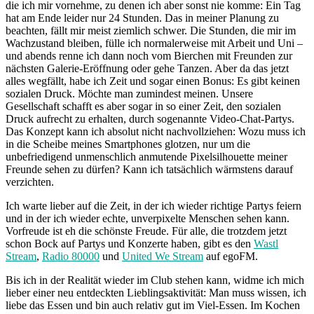
die ich mir vornehme, zu denen ich aber sonst nie komme: Ein Tag
hat am Ende leider nur 24 Stunden. Das in meiner Planung zu
beachten, fällt mir meist ziemlich schwer. Die Stunden, die mir im
Wachzustand bleiben, fülle ich normalerweise mit Arbeit und Uni –
und abends renne ich dann noch vom Bierchen mit Freunden zur
nächsten Galerie-Eröffnung oder gehe Tanzen. Aber da das jetzt
alles wegfällt, habe ich Zeit und sogar einen Bonus: Es gibt keinen
sozialen Druck. Möchte man zumindest meinen. Unsere
Gesellschaft schafft es aber sogar in so einer Zeit, den sozialen
Druck aufrecht zu erhalten, durch sogenannte Video-Chat-Partys.
Das Konzept kann ich absolut nicht nachvollziehen: Wozu muss ich
in die Scheibe meines Smartphones glotzen, nur um die
unbefriedigend unmenschlich anmutende Pixelsilhouette meiner
Freunde sehen zu dürfen? Kann ich tatsächlich wärmstens darauf
verzichten.
Ich warte lieber auf die Zeit, in der ich wieder richtige Partys feiern
und in der ich wieder echte, unverpixelte Menschen sehen kann.
Vorfreude ist eh die schönste Freude.
Für alle, die trotzdem jetzt
schon Bock auf Partys und Konzerte haben, gibt es den
Wastl
Stream
,
Radio 80000
und
United We Stream
auf egoFM.
Bis ich in der Realität wieder im Club stehen kann, widme ich mich
lieber einer neu entdeckten Lieblingsaktivität: Man muss wissen, ich
liebe das Essen und bin auch relativ gut im Viel-Essen. Im Kochen