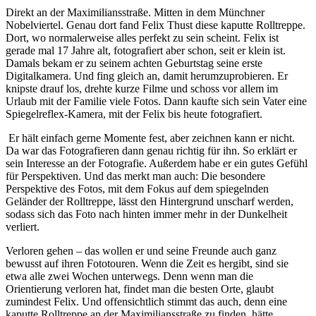
Direkt an der Maximiliansstraße. Mitten in dem Münchner
Nobelviertel. Genau dort fand Felix Thust diese kaputte Rolltreppe.
Dort, wo normalerweise alles perfekt zu sein scheint. Felix ist
gerade mal 17 Jahre alt, fotografiert aber schon, seit er klein ist.
Damals bekam er zu seinem achten Geburtstag seine erste
Digitalkamera. Und fing gleich an, damit herumzuprobieren. Er
knipste drauf los, drehte kurze Filme und schoss vor allem im
Urlaub mit der Familie viele Fotos. Dann kaufte sich sein Vater eine
Spiegelreflex-Kamera, mit der Felix bis heute fotografiert.
Er hält einfach gerne Momente fest, aber zeichnen kann er nicht.
Da war das Fotografieren dann genau richtig für ihn. So erklärt er
sein Interesse an der Fotografie. Außerdem habe er ein gutes Gefühl
für Perspektiven. Und das merkt man auch: Die besondere
Perspektive des Fotos, mit dem Fokus auf dem spiegelnden
Geländer der Rolltreppe, lässt den Hintergrund unscharf werden,
sodass sich das Foto nach hinten immer mehr in der Dunkelheit
verliert.
Verloren gehen – das wollen er und seine Freunde auch ganz
bewusst auf ihren Fototouren. Wenn die Zeit es hergibt, sind sie
etwa alle zwei Wochen unterwegs. Denn wenn man die
Orientierung verloren hat, findet man die besten Orte, glaubt
zumindest Felix. Und offensichtlich stimmt das auch, denn eine
kaputte Rolltreppe an der Maximiliansstraße zu finden, hätte