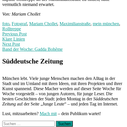
vermutlich niemand erwartet.
Von: Mariam Chollet
foto
,
Fotograf
,
Mariam Chollet
,
Maximilianstraße
,
mein münchen
,
Rolltreppe
Post
Previous
Previous Post
post:
Klare Linien
navigation
Next Post
Band der Woche: Gadda Bohème
Next
Post:
Süddeutsche Zeitung
München lebt. Viele junge Menschen machen den Alltag in der
Stadt und im Umland mit ihren Ideen, mit ihren Projekten und ihrer
Kunst spannend. Diese Macher werden auf dieser Seite Woche für
Woche vorgestellt – von jungen Autoren, für junge Leser. Die
besten Geschichten der Stadt: jeden Montag in der
Süddeutschen
Zeitung
auf der Seite „Junge Leute“ – und jeden Tag im Internet.
Lust, mitzuarbeiten?
Mach mit
– dein Publikum wartet!
Suchen