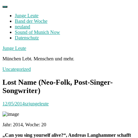
Skip
to
Junge Leute
content
Band der Woche
neuland
Sound of Munich Now
Datenschutz
Facebook
Twitter
Instagram
Junge Leute
München Lebt. Menschen und mehr.
Uncategorized
Lost Name (Neo-Folk, Post-Singer-
Songwriter)
12/05/2014
szjungeleute
Jahr: 2014, Woche: 20
„Can you sing yourself alive?“, Andreas Langhammer schafft