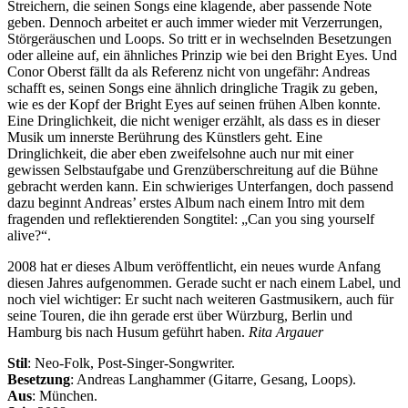
Streichern, die seinen Songs eine klagende, aber passende Note
geben. Dennoch arbeitet er auch immer wieder mit Verzerrungen,
Störgeräuschen und Loops. So tritt er in wechselnden Besetzungen
oder alleine auf, ein ähnliches Prinzip wie bei den Bright Eyes. Und
Conor Oberst fällt da als Referenz nicht von ungefähr: Andreas
schafft es, seinen Songs eine ähnlich dringliche Tragik zu geben,
wie es der Kopf der Bright Eyes auf seinen frühen Alben konnte.
Eine Dringlichkeit, die nicht weniger erzählt, als dass es in dieser
Musik um innerste Berührung des Künstlers geht. Eine
Dringlichkeit, die aber eben zweifelsohne auch nur mit einer
gewissen Selbstaufgabe und Grenzüberschreitung auf die Bühne
gebracht werden kann. Ein schwieriges Unterfangen, doch passend
dazu beginnt Andreas’ erstes Album nach einem Intro mit dem
fragenden und reflektierenden Songtitel: „Can you sing yourself
alive?“.
2008 hat er dieses Album veröffentlicht, ein neues wurde Anfang
diesen Jahres aufgenommen. Gerade sucht er nach einem Label, und
noch viel wichtiger: Er sucht nach weiteren Gastmusikern, auch für
seine Touren, die ihn gerade erst über Würzburg, Berlin und
Hamburg bis nach Husum geführt haben.
Rita Argauer
Stil
: Neo-Folk, Post-Singer-Songwriter.
Besetzung
: Andreas Langhammer (Gitarre, Gesang, Loops).
Aus
: München.