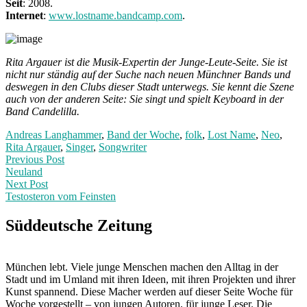
Seit
: 2008.
Internet
:
www.lostname.bandcamp.com
.
Rita Argauer ist die Musik-Expertin der Junge-Leute-Seite. Sie ist
nicht nur ständig auf der Suche nach neuen Münchner Bands und
deswegen in den Clubs dieser Stadt unterwegs. Sie kennt die Szene
auch von der anderen Seite: Sie singt und spielt Keyboard in der
Band Candelilla.
Andreas Langhammer
,
Band der Woche
,
folk
,
Lost Name
,
Neo
,
Rita Argauer
,
Singer
,
Songwriter
Post
Previous
Previous Post
post:
Neuland
navigation
Next Post
Testosteron vom Feinsten
Next
Post:
Süddeutsche Zeitung
München lebt. Viele junge Menschen machen den Alltag in der
Stadt und im Umland mit ihren Ideen, mit ihren Projekten und ihrer
Kunst spannend. Diese Macher werden auf dieser Seite Woche für
Woche vorgestellt – von jungen Autoren, für junge Leser. Die