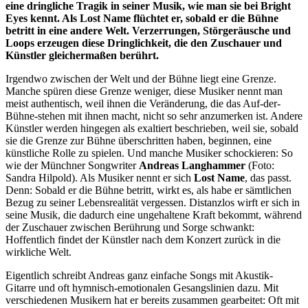
eine dringliche Tragik in seiner Musik, wie man sie bei Bright
Eyes kennt. Als Lost Name flüchtet er, sobald er die Bühne
betritt in eine andere Welt. Verzerrungen, Störgeräusche und
Loops erzeugen diese Dringlichkeit, die den Zuschauer und
Künstler gleichermaßen berührt.
Irgendwo zwischen der Welt und der Bühne liegt eine Grenze.
Manche spüren diese Grenze weniger, diese Musiker nennt man
meist authentisch, weil ihnen die Veränderung, die das Auf-der-
Bühne-stehen mit ihnen macht, nicht so sehr anzumerken ist. Andere
Künstler werden hingegen als exaltiert beschrieben, weil sie, sobald
sie die Grenze zur Bühne überschritten haben, beginnen, eine
künstliche Rolle zu spielen. Und manche Musiker schockieren: So
wie der Münchner Songwriter
Andreas Langhammer
(Foto:
Sandra Hilpold). Als Musiker nennt er sich
Lost Name
, das passt.
Denn: Sobald er die Bühne betritt, wirkt es, als habe er sämtlichen
Bezug zu seiner Lebensrealität vergessen. Distanzlos wirft er sich in
seine Musik, die dadurch eine ungehaltene Kraft bekommt, während
der Zuschauer zwischen Berührung und Sorge schwankt:
Hoffentlich findet der Künstler nach dem Konzert zurück in die
wirkliche Welt.
Eigentlich schreibt Andreas ganz einfache Songs mit Akustik-
Gitarre und oft hymnisch-emotionalen Gesangslinien dazu. Mit
verschiedenen Musikern hat er bereits zusammen gearbeitet: Oft mit