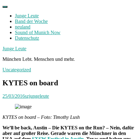
Skip
to
Junge Leute
content
Band der Woche
neuland
Sound of Munich Now
Datenschutz
Facebook
Twitter
Instagram
Junge Leute
München Lebt. Menschen und mehr.
Uncategorized
KYTES on board
25/03/2016
szjungeleute
KYTES on board – Foto: Timothy Lush
We’ll be back, Austin – Die KYTES on the Run? – Nein, dafür
aber auf großer Reise. Gerade waren die Münchner in den
USA auf dem
SXSW-Festival in Austin,
Texas und haben uns