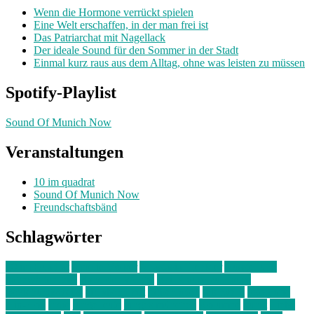
Wenn die Hormone verrückt spielen
Eine Welt erschaffen, in der man frei ist
Das Patriarchat mit Nagellack
Der ideale Sound für den Sommer in der Stadt
Einmal kurz raus aus dem Alltag, ohne was leisten zu müssen
Spotify-Playlist
Sound Of Munich Now
Veranstaltungen
10 im quadrat
Sound Of Munich Now
Freundschaftsbänd
Schlagwörter
10 im Quadrat
Amelie Völker
Anastasia Trenkler
Ausstellung
bahnwärter thiel
Band der Woche
Bei Krause zu Hause
Beziehungsweise
ein abend mit
farbenladen
feierwerk
fotografie
Hip-Hop
indie
junge leute
junges münchen
Kolumne
kunst
Liebe