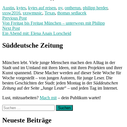
Austin
,
kytes
,
kytes auf reisen
,
ny
,
ontherun
,
philipp herder
,
sxsw2016
,
sxswmusic
,
Texas
,
thomas sedlacek
Post
Previous
Previous Post
post:
Von Freitag bis Freitag München – unterwegs mit Philipp
navigation
Next Post
Ein Abend mit: Elena Anais Lorscheid
Next
Post:
Süddeutsche Zeitung
München lebt. Viele junge Menschen machen den Alltag in der
Stadt und im Umland mit ihren Ideen, mit ihren Projekten und ihrer
Kunst spannend. Diese Macher werden auf dieser Seite Woche für
Woche vorgestellt – von jungen Autoren, für junge Leser. Die
besten Geschichten der Stadt: jeden Montag in der
Süddeutschen
Zeitung
auf der Seite „Junge Leute“ – und jeden Tag im Internet.
Lust, mitzuarbeiten?
Mach mit
– dein Publikum wartet!
Suchen
nach:
Neueste Beiträge