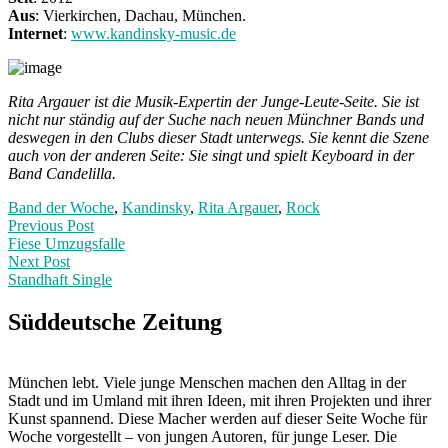
Aus
: Vierkirchen, Dachau, München.
Internet
:
www.kandinsky-music.de
Rita Argauer ist die Musik-Expertin der Junge-Leute-Seite. Sie ist
nicht nur ständig auf der Suche nach neuen Münchner Bands und
deswegen in den Clubs dieser Stadt unterwegs. Sie kennt die Szene
auch von der anderen Seite: Sie singt und spielt Keyboard in der
Band Candelilla.
Band der Woche
,
Kandinsky
,
Rita Argauer
,
Rock
Post
Previous
Previous Post
post:
Fiese Umzugsfalle
navigation
Next Post
Standhaft Single
Next
Post:
Süddeutsche Zeitung
München lebt. Viele junge Menschen machen den Alltag in der
Stadt und im Umland mit ihren Ideen, mit ihren Projekten und ihrer
Kunst spannend. Diese Macher werden auf dieser Seite Woche für
Woche vorgestellt – von jungen Autoren, für junge Leser. Die