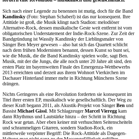
Sich nach einer Legende zu benennen ist mutig, doch für die Band
Kandinsky
(Foto: Stephan Schaberl) ist das nur konsequent. Ihre
Attitüde ist groß, die Musik klingt nach Stadion: melodiöser
Alternative-Rock, dessen musikalische Geste weit entfernt ist vom
obligatorischen Understatement der Indie-Rock-Szene. Zur Zeit der
Bandgründung ist Wassily Kandinsky der Lieblingsmaler von
Sänger Ben Meyer gewesen – also hat sich das Quartett schlicht
nach dem frühen Modernisten benannt, dessen Kunst so bunt sei,
wie die Musik, die die Band Kandinsky spielen wolle, sagt Ben.
Musik, mit der die Jungs, die alle noch unter 20 Jahre alt sind, den
ersten Platz im bayernweiten Finale des Emergenza-Wettbewerbs
2013 erreichten und derzeit aus ihrem Wohnort Vierkirchen im
Dachauer Hinterland immer mehr in Richtung Münchens Szene
drängen.
Nichts Geringeres als eine Revolution forderten sie konsequent im
Titel ihrer ersten EP, musikalisch wie gesellschaftlich. Der Weg zu
dieser Kraft begann 2011, als Akustik-Projekt von Sänger
Ben
und
Bassist
Michael Gässl
. Mit Schlagzeuger
Marcel Vieregg
kam
dann Rhythmus und Lautstärke hinzu – der Schritt in Richtung
Rock war getan. Aber eben keiner mit verhuschten Seitenscheiteln
und schrammeligen Gitarren, sondern Stadion-Rock, ein
mittlerweile verpönter Begriff: Die Rock-Attitüde als Dagegen-
Haltung mag nicht ganz zu der Massengefälligkeit gefüllter