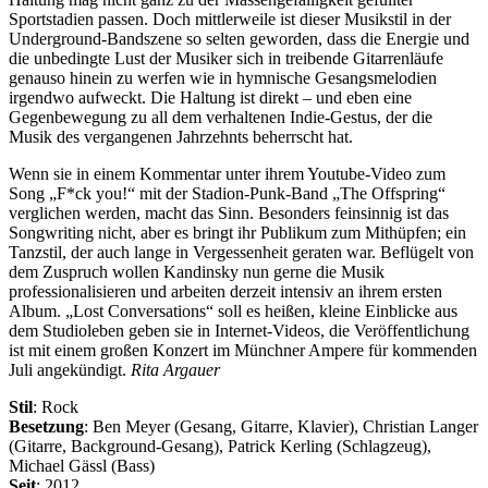
Sportstadien passen. Doch mittlerweile ist dieser Musikstil in der
Underground-Bandszene so selten geworden, dass die Energie und
die unbedingte Lust der Musiker sich in treibende Gitarrenläufe
genauso hinein zu werfen wie in hymnische Gesangsmelodien
irgendwo aufweckt. Die Haltung ist direkt – und eben eine
Gegenbewegung zu all dem verhaltenen Indie-Gestus, der die
Musik des vergangenen Jahrzehnts beherrscht hat.
Wenn sie in einem Kommentar unter ihrem Youtube-Video zum
Song „F*ck you!“ mit der Stadion-Punk-Band „The Offspring“
verglichen werden, macht das Sinn. Besonders feinsinnig ist das
Songwriting nicht, aber es bringt ihr Publikum zum Mithüpfen; ein
Tanzstil, der auch lange in Vergessenheit geraten war. Beflügelt von
dem Zuspruch wollen Kandinsky nun gerne die Musik
professionalisieren und arbeiten derzeit intensiv an ihrem ersten
Album. „Lost Conversations“ soll es heißen, kleine Einblicke aus
dem Studioleben geben sie in Internet-Videos, die Veröffentlichung
ist mit einem großen Konzert im Münchner Ampere für kommenden
Juli angekündigt.
Rita Argauer
Stil
: Rock
Besetzung
: Ben Meyer (Gesang, Gitarre, Klavier), Christian Langer
(Gitarre, Background-Gesang), Patrick Kerling (Schlagzeug),
Michael Gässl (Bass)
Seit
: 2012