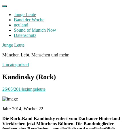
Skip
to
Junge Leute
content
Band der Woche
neuland
Sound of Munich Now
Datenschutz
Facebook
Twitter
Instagram
Junge Leute
München Lebt. Menschen und mehr.
Uncategorized
Kandinsky (Rock)
26/05/2014
szjungeleute
Jahr: 2014, Woche: 22
Die Rock-Band Kandinsky entert vom Dachauer Hinterland
Vierkirchen jetzt Münchens Bühnen. Die Bandmitglieder
fordern eine Revolution – musikalisch und gesellschaftlich.