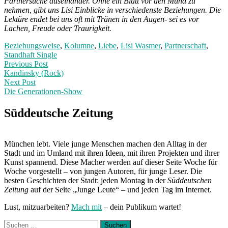
Partnersuche auseinander. Ohne ein Blatt vor den Mund zu
nehmen, gibt uns Lisi Einblicke in verschiedenste Beziehungen. Die
Lektüre endet bei uns oft mit Tränen in den Augen- sei es vor
Lachen, Freude oder Traurigkeit.
Beziehungsweise
,
Kolumne
,
Liebe
,
Lisi Wasmer
,
Partnerschaft
,
Standhaft Single
Post
Previous
Previous Post
post:
Kandinsky (Rock)
navigation
Next Post
Die Generationen-Show
Next
Post:
Süddeutsche Zeitung
München lebt. Viele junge Menschen machen den Alltag in der
Stadt und im Umland mit ihren Ideen, mit ihren Projekten und ihrer
Kunst spannend. Diese Macher werden auf dieser Seite Woche für
Woche vorgestellt – von jungen Autoren, für junge Leser. Die
besten Geschichten der Stadt: jeden Montag in der
Süddeutschen
Zeitung
auf der Seite „Junge Leute“ – und jeden Tag im Internet.
Lust, mitzuarbeiten?
Mach mit
– dein Publikum wartet!
Suchen