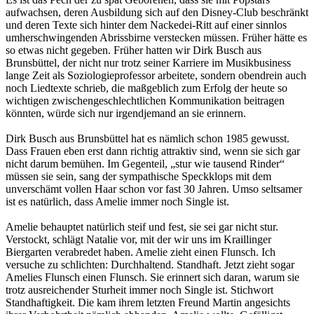
aufwachsen, deren Ausbildung sich auf den Disney-Club beschränkt
und deren Texte sich hinter dem Nackedei-Ritt auf einer sinnlos
umherschwingenden Abrissbirne verstecken müssen. Früher hätte es
so etwas nicht gegeben. Früher hatten wir Dirk Busch aus
Brunsbüttel, der nicht nur trotz seiner Karriere im Musikbusiness
lange Zeit als Soziologieprofessor arbeitete, sondern obendrein auch
noch Liedtexte schrieb, die maßgeblich zum Erfolg der heute so
wichtigen zwischengeschlechtlichen Kommunikation beitragen
könnten, würde sich nur irgendjemand an sie erinnern.
Dirk Busch aus Brunsbüttel hat es nämlich schon 1985 gewusst.
Dass Frauen eben erst dann richtig attraktiv sind, wenn sie sich gar
nicht darum bemühen. Im Gegenteil, „stur wie tausend Rinder“
müssen sie sein, sang der sympathische Speckklops mit dem
unverschämt vollen Haar schon vor fast 30 Jahren. Umso seltsamer
ist es natürlich, dass Amelie immer noch Single ist.
Amelie behauptet natürlich steif und fest, sie sei gar nicht stur.
Verstockt, schlägt Natalie vor, mit der wir uns im Kraillinger
Biergarten verabredet haben. Amelie zieht einen Flunsch. Ich
versuche zu schlichten: Durchhaltend. Standhaft. Jetzt zieht sogar
Amelies Flunsch einen Flunsch. Sie erinnert sich daran, warum sie
trotz ausreichender Sturheit immer noch Single ist. Stichwort
Standhaftigkeit. Die kam ihrem letzten Freund Martin angesichts