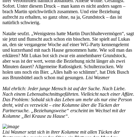
ihrer Verbohrtheit nämlich abhanden. Amelie wollte. Gefälligst.
Sofort. Unter diesem Druck – man kann es nicht anders sagen –
brach Martin sprichwörtlich zusammen. Und eine Beziehung
aufrecht zu erhalten, so ganz ohne, na ja, Grundstock – das ist
natürlich schwierig.
Natalie seufzt. „Wenigstens hatte Martin Durchhaltevermögen“, sagt
sie jetzt und flunscht auch schon ein bisschen. Sie spielt auf Lukas
an, den sie vergangene Woche auf einer WG-Party kennengelernt
und kurzerhand mit nach Hause genommen hatte. Wie soll man das
erklären? Mit Lukas bot sich zwar ein annehmbarer Grundstock,
aber was ist der wert, wenn die Beziehung nicht länger als zwei
Minuten dauert? Allgemeine Ratlosigkeit. Schulterzucken. Wir
holen uns noch ein Bier. „Alles halb so schlimm“, hat Dirk Busch
aus Brunsbüttel auch schon mal gesungen.
Lisi Wasmer
Mal ehrlich: Jeder junge Mensch ist auf der Suche. Nach Liebe.
Nach einem Lebensabschnittsgefährten. Vielleicht nach einer Affäre.
Das Problem: Sobald sich das Leben um mehr als nur eine Person
dreht, wird es verzwickt – eine Kolumne über die Tücken der
Partnersuche. „Beziehungsweise“ erscheint im Wechsel mit der
Kolumne „Bei Krause zu Hause“.
Lisi Wasmer setzt sich in ihrer Kolumne mit allen Tücken der