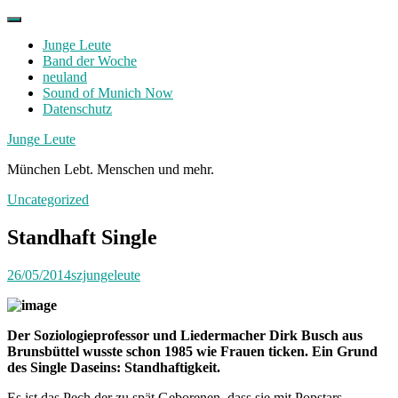
Skip
to
Junge Leute
content
Band der Woche
neuland
Sound of Munich Now
Datenschutz
Facebook
Twitter
Instagram
Junge Leute
München Lebt. Menschen und mehr.
Uncategorized
Standhaft Single
26/05/2014
szjungeleute
Der Soziologieprofessor und Liedermacher Dirk Busch aus
Brunsbüttel wusste schon 1985 wie Frauen ticken. Ein Grund
des Single Daseins: Standhaftigkeit.
Es ist das Pech der zu spät Geborenen, dass sie mit Popstars