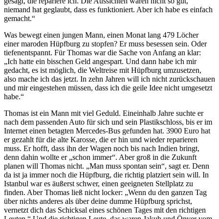
gesagt, die repariere ich. Die Aussichten waren nicht so gut,
niemand hat geglaubt, dass es funktioniert. Aber ich habe es einfach
gemacht.“
Was bewegt einen jungen Mann, einen Monat lang 479 Löcher
einer maroden Hüpfburg zu stopfen? Er muss besessen sein. Oder
tiefenentspannt. Für Thomas war die Sache von Anfang an klar:
„Ich hatte ein bisschen Geld angespart. Und dann habe ich mir
gedacht, es ist möglich, die Weltreise mit Hüpfburg umzusetzen,
also mache ich das jetzt. In zehn Jahren will ich nicht zurückschauen
und mir eingestehen müssen, dass ich die geile Idee nicht umgesetzt
habe.“
Thomas ist ein Mann mit viel Geduld. Eineinhalb Jahre suchte er
nach dem passenden Auto für sich und sein Plastikschloss, bis er im
Internet einen betagten Mercedes-Bus gefunden hat. 3900 Euro hat
er gezahlt für die alte Karosse, die er hin und wieder reparieren
muss. Er hofft, dass ihn der Wagen noch bis nach Indien bringt,
denn dahin wollte er „schon immer“. Aber groß in die Zukunft
planen will Thomas nicht. „Man muss spontan sein“, sagt er. Denn
da ist ja immer noch die Hüpfburg, die richtig platziert sein will. In
Istanbul war es äußerst schwer, einen geeigneten Stellplatz zu
finden. Aber Thomas ließ nicht locker: „Wenn du den ganzen Tag
über nichts anderes als über deine dumme Hüpfburg sprichst,
vernetzt dich das Schicksal eines schönen Tages mit den richtigen
Leuten.“ Und die richtigen Leute, das waren Jakub und Önver vom