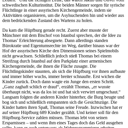
schwedischen Kulturinstitut. Die beiden Männer sorgen für syrische
Flüchtlinge in einer assyrischen Kirchengemeinde, indem sie
Aktivitäten organisieren, um die Asylsuchenden hin und wieder aus
dem bedrückenden Zustand des Wartens zu holen.
Da kam die Hüpfburg gerade recht. Zuerst aber musste der
Münchner mit dem Bischof von Istanbul sprechen, der die Idee zu
Thomas’ Erleichterung absegnete. Dann allerdings standen
Bürokratie und Eigentumsrechte im Weg, darüber hinaus war der
Hof der assyrischen Kirche den Dimensionen seines Spielmobils
nicht gewachsen. Schließlich jedoch stieß Thomas bei einem
Streifzug durch Istanbul auf den Parkplatz einer armenischen
Kirchengemeinde, die ihnen die Fläche zusagte. Die
Flüchtlingskinder staunten, als sich die Hüpfburg vor ihnen aufbaute
und immer höher wuchs, immer breiter schnaufte. Erst wichen die
Kinder zurück. Doch dann wagte ein Junge den ersten Schritt.
„Ganz zaghaft schlich er drauf“, erzählt Thomas, „er wusste
überhaupt nicht, was da los ist und hat sich verwirrt umgeschaut.“
Langsam folgten die anderen Kinder hinterher, die Burg beugte und
bog sich und schließlich entspannten sich die Gesichtszüge. Die
Kinder hatten ihren Spaß, Thomas seine Freude. Inzwischen hat er
auf seiner Hüpfburg 689 Kinder gezählt. Und keiner soll für den
Hüpfburg-Service zahlen müssen. Thomas lebt von seinen
Ersparnissen – und wenn ihm eines Tages doch das Geld ausgehen
sollte, kann er auch unterwegs als Webprogrammierer arbeiten.