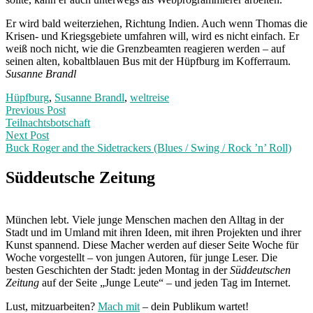
Er wird bald weiterziehen, Richtung Indien. Auch wenn Thomas die
Krisen- und Kriegsgebiete umfahren will, wird es nicht einfach. Er
weiß noch nicht, wie die Grenzbeamten reagieren werden – auf
seinen alten, kobaltblauen Bus mit der Hüpfburg im Kofferraum.
Susanne Brandl
Hüpfburg
,
Susanne Brandl
,
weltreise
Post
Previous
Previous Post
post:
Teilnachtsbotschaft
navigation
Next Post
Buck Roger and the Sidetrackers (Blues / Swing / Rock ’n’ Roll)
Next
Post:
Süddeutsche Zeitung
München lebt. Viele junge Menschen machen den Alltag in der
Stadt und im Umland mit ihren Ideen, mit ihren Projekten und ihrer
Kunst spannend. Diese Macher werden auf dieser Seite Woche für
Woche vorgestellt – von jungen Autoren, für junge Leser. Die
besten Geschichten der Stadt: jeden Montag in der
Süddeutschen
Zeitung
auf der Seite „Junge Leute“ – und jeden Tag im Internet.
Lust, mitzuarbeiten?
Mach mit
– dein Publikum wartet!