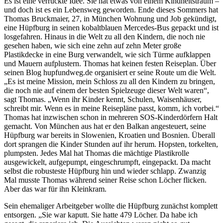
Es ist eine verrückte Idee. Sie hat etwas von einem Kindheitstraum –
und doch ist es ein Lebensweg geworden. Ende dieses Sommers hat
Thomas Bruckmaier, 27, in München Wohnung und Job gekündigt,
eine Hüpfburg in seinen kobaltblauen Mercedes-Bus gepackt und ist
losgefahren. Hinaus in die Welt zu all den Kindern, die noch nie
gesehen haben, wie sich eine zehn auf zehn Meter große
Plastikdecke in eine Burg verwandelt, wie sich Türme aufklappen
und Mauern aufplustern. Thomas hat keinen festen Reiseplan. Über
seinen Blog hupfundweg.de organisiert er seine Route um die Welt.
„Es ist meine Mission, mein Schloss zu all den Kindern zu bringen,
die noch nie auf einem der besten Spielzeuge dieser Welt waren“,
sagt Thomas. „Wenn ihr Kinder kennt, Schulen, Waisenhäuser,
schreibt mir. Wenn es in meine Reisepläne passt, komm‚ ich vorbei.“
Thomas hat inzwischen schon in mehreren SOS-Kinderdörfern Halt
gemacht. Von München aus hat er den Balkan angesteuert, seine
Hüpfburg war bereits in Slowenien, Kroatien und Bosnien. Überall
dort sprangen die Kinder Stunden auf ihr herum. Hopsten, torkelten,
plumpsten. Jedes Mal hat Thomas die mächtige Plastikrolle
ausgewickelt, aufgepumpt, eingeschrumpft, eingepackt. Da macht
selbst die robusteste Hüpfburg hin und wieder schlapp. Zwanzig
Mal musste Thomas während seiner Reise schon Löcher flicken.
Aber das war für ihn Kleinkram.
Sein ehemaliger Arbeitgeber wollte die Hüpfburg zunächst komplett
entsorgen. „Sie war kaputt. Sie hatte 479 Löcher. Da habe ich