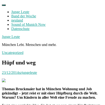
Skip
to
Junge Leute
content
Band der Woche
neuland
Sound of Munich Now
Datenschutz
Facebook
Twitter
Instagram
Junge Leute
München Lebt. Menschen und mehr.
Uncategorized
Hüpf und weg
23/12/2014
szjungeleute
Thomas Bruckmaier hat in München Wohnung und Job
gekündigt – jetzt reist er mit einer Hüpfburg durch die Welt.
Warum? Um Kindern in aller Welt eine Freude zu machen.