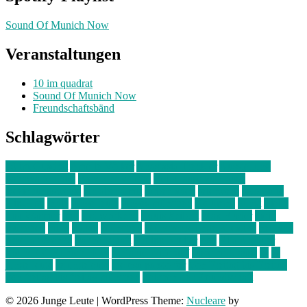
Sound Of Munich Now
Veranstaltungen
10 im quadrat
Sound Of Munich Now
Freundschaftsbänd
Schlagwörter
10 im Quadrat
Amelie Völker
Anastasia Trenkler
Ausstellung
bahnwärter thiel
Band der Woche
Bei Krause zu Hause
Beziehungsweise
ein abend mit
farbenladen
feierwerk
fotografie
Hip-Hop
indie
junge leute
junges münchen
Kolumne
kunst
Liebe
Lisi Wasmer
lmu
lost weekend
Louis Seibert
Max Fluder
mein
münchen
milla
musik
München
Münchens junge Kreative
neuland
ornella cosenza
Partnerschaft
Philipp Kreiter
pop
Rita Argauer
Sound Of Munich Now
Stefanie Witterauf
susanne krause
sz
sz
junge leute
szjungeleute
theresa parstorfer
Von Freitag bis Freitag
von freitag bis freitag münchen
Zeichen der Freundschaft
© 2026 Junge Leute
|
WordPress Theme:
Nucleare
by