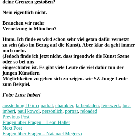
deine Grenzen gestoßen?
Nein eigentlich nicht.
Brauchen wir mehr
Vernetzung in München?
Hmm. Ich finde es wird schon sehr viel getan dafür vernetzt
zu sein (also im Bezug auf die Kunst). Aber klar da geht immer
noch mehr.
(Jedoch finde ich jetzt nicht, dass irgendwie die Kunst Szene
oder so bei uns
eingeschlafen ist. Es gibt viele Leute die viel dafür tun der
jungen Künstlern
Möglichkeiten zu geben sich zu zeigen- wie SZ Junge Leute
zum Beispiel.
Foto: Luca Imberi
ausstellung 10 im quadrat
,
charakter
,
farbenladen
,
feierwerk
,
luca
imberi
,
paul kowol
,
persönlich
,
porträt
,
reloaded
Post
Previous
Previous Post
post:
Fragen über Fragen – Leon Haller
navigation
Next Post
Fragen über Fragen – Natanael Megersa
Next