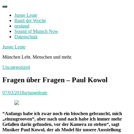
Skip
to
Junge Leute
content
Band der Woche
neuland
Sound of Munich Now
Datenschutz
Facebook
Twitter
Instagram
Junge Leute
München Lebt. Menschen und mehr.
Uncategorized
Fragen über Fragen – Paul Kowol
07/03/2018
szjungeleute
“
Anfangs habe ich zwar noch ein bisschen gebraucht, mich
„einzugrooven“, aber nach und nach habe ich immer mehr
Gefallen darin gefunden, vor der Kamera zu stehen
“
, sagt
Musiker Paul Kowol, der als Model für unsere Ausstellung