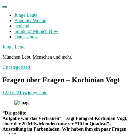
Skip
to
Junge Leute
content
Band der Woche
neuland
Sound of Munich Now
Datenschutz
Facebook
Twitter
Instagram
Junge Leute
München Lebt. Menschen und mehr.
Uncategorized
Fragen über Fragen – Korbinian Vogt
12/05/2015
szjungeleute
“Die größte
Aufgabe war das Vertrauen“ – sagt Fotograf Korbinian Vogt,
einer der 20 Mitwirkenden unserer “10 im Quadrat”-
Ausstellung im Farbenladen. Wir haben ihm ein paar Fragen