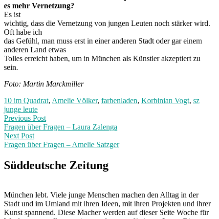
es mehr Vernetzung?
Es ist
wichtig, dass die Vernetzung von jungen Leuten noch stärker wird.
Oft habe ich
das Gefühl, man muss erst in einer anderen Stadt oder gar einem
anderen Land etwas
Tolles erreicht haben, um in München als Künstler akzeptiert zu
sein.
Foto: Martin Marckmiller
10 im Quadrat
,
Amelie Völker
,
farbenladen
,
Korbinian Vogt
,
sz
junge leute
Post
Previous
Previous Post
post:
Fragen über Fragen – Laura Zalenga
navigation
Next Post
Fragen über Fragen – Amelie Satzger
Next
Post:
Süddeutsche Zeitung
München lebt. Viele junge Menschen machen den Alltag in der
Stadt und im Umland mit ihren Ideen, mit ihren Projekten und ihrer
Kunst spannend. Diese Macher werden auf dieser Seite Woche für