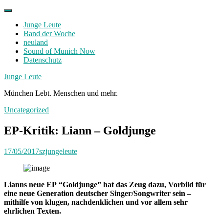
Skip
to
Junge Leute
content
Band der Woche
neuland
Sound of Munich Now
Datenschutz
Facebook
Twitter
Instagram
Junge Leute
München Lebt. Menschen und mehr.
Uncategorized
EP-Kritik: Liann – Goldjunge
17/05/2017
szjungeleute
Lianns neue EP “Goldjunge” hat das Zeug dazu, Vorbild für
eine neue Generation deutscher Singer/Songwriter sein –
mithilfe von klugen, nachdenklichen und vor allem sehr
ehrlichen Texten.