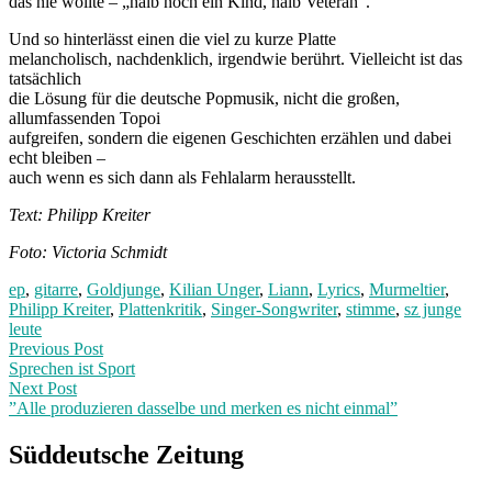
das nie wollte – „halb noch
ein Kind, halb Veteran“.
Und so hinterlässt einen die viel zu kurze Platte
melancholisch, nachdenklich, irgendwie berührt. Vielleicht ist das
tatsächlich
die Lösung für die deutsche Popmusik, nicht die großen,
allumfassenden Topoi
aufgreifen, sondern die eigenen Geschichten erzählen und dabei
echt bleiben –
auch wenn es sich dann als Fehlalarm herausstellt.
Text: Philipp Kreiter
Foto: Victoria Schmidt
ep
,
gitarre
,
Goldjunge
,
Kilian Unger
,
Liann
,
Lyrics
,
Murmeltier
,
Philipp Kreiter
,
Plattenkritik
,
Singer-Songwriter
,
stimme
,
sz junge
leute
Post
Previous
Previous Post
post:
Sprechen ist Sport
navigation
Next Post
”Alle produzieren dasselbe und merken es nicht einmal”
Next
Post:
Süddeutsche Zeitung