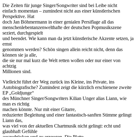
Die Zeiten für junge Singer/Songwriter sind bei Leibe nicht
einfach momentan – zumindest nicht aus einer künstlerischen
Perspektive. Hat
doch Jan Böhmermann in einer genialen Persiflage all das
menschenlebentanzenwelthafte der deutschen Popmusikszene
seziert, durchgespielt
und beendet. Wie kann man da jetzt künstlerische Akzente setzen, ja
ernst
genommen werden? Schön singen allein reicht nicht, denn das
können sie ja alle,
die sie nur mal kurz die Welt retten wollen oder nur einer von
achtzig
Millionen sind.
Vielleicht führt der Weg zurück ins Kleine, ins Private, ins
Autobiografische? Zumindest zeigt die kürzlich erschienene zweite
EP „Goldjunge“
des Münchner Singer/Songwriters Kilian Unger alias Liann, wie
man es richtig
machen könnte. Nur mit einer Gitarre,
reduzierter Begleitung und einer fantastisch-sanften Stimme gelingt
Liann das,
was viel von der aktuellen Chartmusik nicht gelingt: echt und
glaubhaft Gefühle
auszudrücken und zu erzeugen. Die Platte