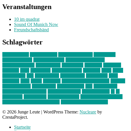
Veranstaltungen
10 im quadrat
Sound Of Munich Now
Freundschaftsbänd
Schlagwörter
10 im Quadrat
Amelie Völker
Anastasia Trenkler
Ausstellung
bahnwärter thiel
Band der Woche
Bei Krause zu Hause
Beziehungsweise
ein abend mit
farbenladen
feierwerk
fotografie
Hip-Hop
indie
junge leute
junges münchen
Kolumne
kunst
Liebe
Lisi Wasmer
lmu
lost weekend
Louis Seibert
Max Fluder
mein
münchen
milla
musik
München
Münchens junge Kreative
neuland
ornella cosenza
Partnerschaft
Philipp Kreiter
pop
Rita Argauer
Sound Of Munich Now
Stefanie Witterauf
susanne krause
sz
sz
junge leute
szjungeleute
theresa parstorfer
Von Freitag bis Freitag
von freitag bis freitag münchen
Zeichen der Freundschaft
© 2026 Junge Leute
|
WordPress Theme:
Nucleare
by
CrestaProject.
Startseite