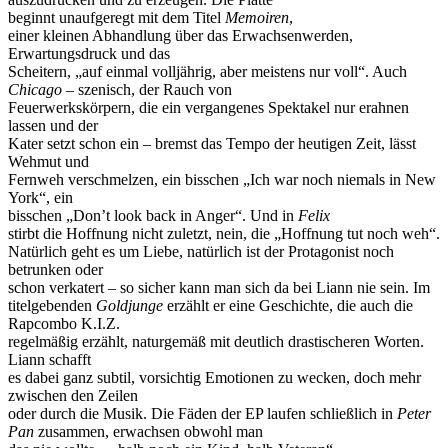
beginnt unaufgeregt mit dem Titel
Memoiren
,
einer kleinen Abhandlung über das Erwachsenwerden,
Erwartungsdruck und das
Scheitern, „auf einmal volljährig, aber meistens nur voll“. Auch
Chicago
– szenisch, der Rauch von
Feuerwerkskörpern, die ein vergangenes Spektakel nur erahnen
lassen und der
Kater setzt schon ein – bremst das Tempo der heutigen Zeit, lässt
Wehmut und
Fernweh verschmelzen, ein bisschen „Ich war noch niemals in New
York“, ein
bisschen „Don’t look back in Anger“. Und in
Felix
stirbt die Hoffnung nicht zuletzt, nein, die „Hoffnung tut noch weh“.
Natürlich geht es um Liebe, natürlich ist der Protagonist noch
betrunken oder
schon verkatert – so sicher kann man sich da bei Liann nie sein. Im
titelgebenden
Goldjunge
erzählt er eine Geschichte, die auch die
Rapcombo K.I.Z.
regelmäßig erzählt, naturgemäß mit deutlich drastischeren Worten.
Liann schafft
es dabei ganz subtil, vorsichtig Emotionen zu wecken, doch mehr
zwischen den Zeilen
oder durch die Musik. Die Fäden der EP laufen schließlich in
Peter
Pan
zusammen, erwachsen obwohl man