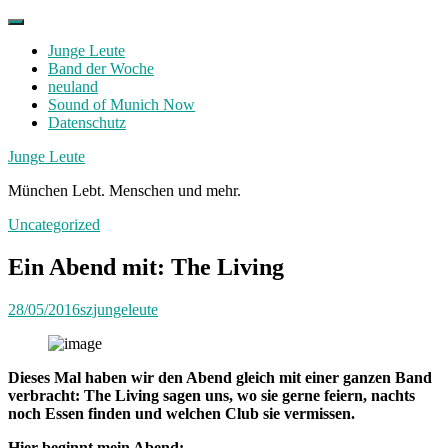
Skip
to
Junge Leute
content
Band der Woche
neuland
Sound of Munich Now
Datenschutz
Facebook
Twitter
Instagram
Junge Leute
München Lebt. Menschen und mehr.
Uncategorized
Ein Abend mit: The Living
28/05/2016
szjungeleute
Dieses Mal haben wir den Abend gleich mit einer ganzen Band
verbracht: The Living sagen uns, wo sie gerne feiern, nachts
noch Essen finden und welchen Club sie vermissen.
Hier beginnt mein Abend: