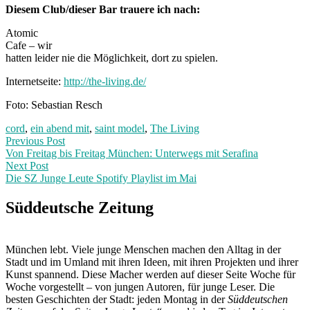
Diesem Club/dieser Bar trauere ich nach:
Atomic
Cafe – wir
hatten leider nie die Möglichkeit, dort zu spielen.
Internetseite:
http://the-living.de/
Foto: Sebastian Resch
cord
,
ein abend mit
,
saint model
,
The Living
Post
Previous
Previous Post
post:
Von Freitag bis Freitag München: Unterwegs mit Serafina
navigation
Next Post
Die SZ Junge Leute Spotify Playlist im Mai
Next
Post:
Süddeutsche Zeitung
München lebt. Viele junge Menschen machen den Alltag in der
Stadt und im Umland mit ihren Ideen, mit ihren Projekten und ihrer
Kunst spannend. Diese Macher werden auf dieser Seite Woche für
Woche vorgestellt – von jungen Autoren, für junge Leser. Die
besten Geschichten der Stadt: jeden Montag in der
Süddeutschen