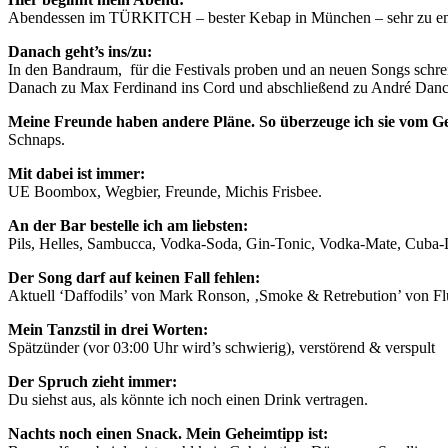
Abendessen im TÜRKITCH – bester Kebap in München – sehr zu empf
Danach geht’s ins/zu:
In den Bandraum, für die Festivals proben und an neuen Songs schrei
Danach zu Max Ferdinand ins Cord und abschließend zu André Danc
Meine Freunde haben andere Pläne. So überzeuge ich sie vom Ge
Schnaps.
Mit dabei ist immer:
UE Boombox, Wegbier, Freunde, Michis Frisbee.
An der Bar bestelle ich am liebsten:
Pils, Helles, Sambucca, Vodka-Soda, Gin-Tonic, Vodka-Mate, Cuba-L
Der Song darf auf keinen Fall fehlen:
Aktuell ‘Daffodils’ von Mark Ronson, ‚Smoke & Retrebution’ von 
Mein Tanzstil in drei Worten:
Spätzünder (vor 03:00 Uhr wird’s schwierig), verstörend & verspult
Der Spruch zieht immer:
Du siehst aus, als könnte ich noch einen Drink vertragen.
Nachts noch einen Snack. Mein Geheimtipp ist: