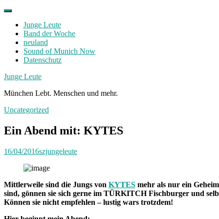
Skip
to
Junge Leute
content
Band der Woche
neuland
Sound of Munich Now
Datenschutz
Facebook
Twitter
Instagram
Junge Leute
München Lebt. Menschen und mehr.
Uncategorized
Ein Abend mit: KYTES
16/04/2016
szjungeleute
Mittlerweile sind die Jungs von
KYTES
mehr als nur ein Gehei
sind, gönnen sie sich gerne im TÜRKITCH Fischburger und selbst
Können sie nicht empfehlen – lustig wars trotzdem!
Hier beginnt mein Abend: