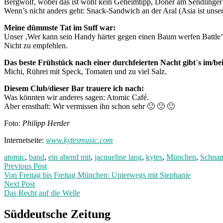
Bergwolf, wobei das ist wohl kein Geheimtipp, Döner am Sendlinger 
Wenn’s nicht anders geht: Snack-Sandwich an der Aral (Asia ist unser
Meine dümmste Tat im Suff war:
Unser ‚Wer kann sein Handy härter gegen einen Baum werfen Battle’
Nicht zu empfehlen.
Das beste Frühstück nach einer durchfeierten Nacht gibt`s im/bei
Michi, Rührei mit Speck, Tomaten und zu viel Salz.
Diesem Club/dieser Bar trauere ich nach:
Was könnten wir anderes sagen: Atomic Café.
Aber ernsthaft: Wir vermissen ihn schon sehr 🙁 🙁 🙁
Foto:
Philipp Herder
Internetseite:
www.kytesmusic.com
atomic
,
band
,
ein abend mit
,
jacqueline lang
,
kytes
,
München
,
Schnap
Post
Previous
Previous Post
post:
Von Freitag bis Freitag München: Unterwegs mit Stephanie
navigation
Next Post
Das Recht auf die Welle
Next
Post:
Süddeutsche Zeitung