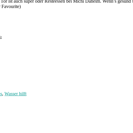
Tor ist auch super oder Resteessen bei Michi Daheim. Wenn’s gesund s
 Favourite)
:
s
,
Wasser hilft