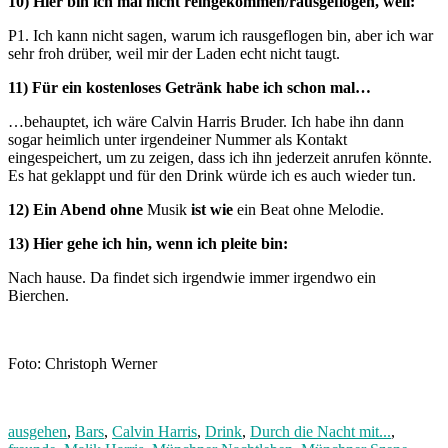
10) Hier bin ich mal nicht reingekommen/rausgeflogen, weil:
P1. Ich kann nicht sagen, warum ich rausgeflogen bin, aber ich war
sehr froh drüber, weil mir der Laden echt nicht taugt.
11) Für ein kostenloses Getränk habe ich schon mal…
…behauptet, ich wäre Calvin Harris Bruder. Ich habe ihn dann
sogar heimlich unter irgendeiner Nummer als Kontakt
eingespeichert, um zu zeigen, dass ich ihn jederzeit anrufen könnte.
Es hat geklappt und für den Drink würde ich es auch wieder tun.
12) Ein Abend ohne
Musik
ist wie
ein Beat ohne Melodie.
13) Hier gehe ich hin, wenn ich pleite bin:
Nach hause. Da findet sich irgendwie immer irgendwo ein
Bierchen.
Foto: Christoph Werner
ausgehen
,
Bars
,
Calvin Harris
,
Drink
,
Durch die Nacht mit...
,