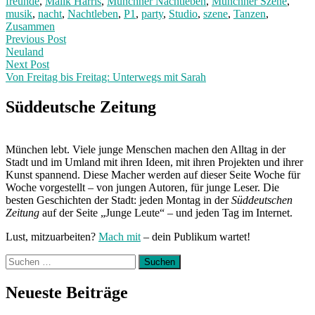
freunde
,
Malik Harris
,
Münchner Nachtleben
,
Münchner Szene
,
musik
,
nacht
,
Nachtleben
,
P1
,
party
,
Studio
,
szene
,
Tanzen
,
Zusammen
Post
Previous
Previous Post
post:
Neuland
navigation
Next Post
Von Freitag bis Freitag: Unterwegs mit Sarah
Next
Post:
Süddeutsche Zeitung
München lebt. Viele junge Menschen machen den Alltag in der
Stadt und im Umland mit ihren Ideen, mit ihren Projekten und ihrer
Kunst spannend. Diese Macher werden auf dieser Seite Woche für
Woche vorgestellt – von jungen Autoren, für junge Leser. Die
besten Geschichten der Stadt: jeden Montag in der
Süddeutschen
Zeitung
auf der Seite „Junge Leute“ – und jeden Tag im Internet.
Lust, mitzuarbeiten?
Mach mit
– dein Publikum wartet!
Suchen
nach:
Neueste Beiträge