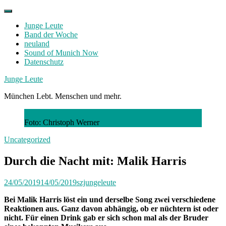
Skip
to
Junge Leute
content
Band der Woche
neuland
Sound of Munich Now
Datenschutz
Facebook
Twitter
Instagram
Junge Leute
München Lebt. Menschen und mehr.
Foto: Christoph Werner
Uncategorized
Durch die Nacht mit: Malik Harris
24/05/2019
14/05/2019
szjungeleute
Bei Malik Harris löst ein und derselbe Song zwei verschiedene
Reaktionen aus. Ganz davon abhängig, ob er nüchtern ist oder
nicht. Für einen Drink gab er sich schon mal als der Bruder