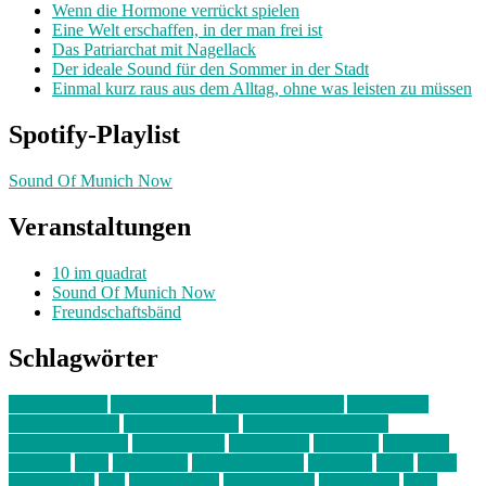
Wenn die Hormone verrückt spielen
Eine Welt erschaffen, in der man frei ist
Das Patriarchat mit Nagellack
Der ideale Sound für den Sommer in der Stadt
Einmal kurz raus aus dem Alltag, ohne was leisten zu müssen
Spotify-Playlist
Sound Of Munich Now
Veranstaltungen
10 im quadrat
Sound Of Munich Now
Freundschaftsbänd
Schlagwörter
10 im Quadrat
Amelie Völker
Anastasia Trenkler
Ausstellung
bahnwärter thiel
Band der Woche
Bei Krause zu Hause
Beziehungsweise
ein abend mit
farbenladen
feierwerk
fotografie
Hip-Hop
indie
junge leute
junges münchen
Kolumne
kunst
Liebe
Lisi Wasmer
lmu
lost weekend
Louis Seibert
Max Fluder
mein