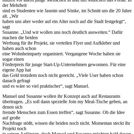
der Mehrheit
sind es Studenten wie Jasmin und Sönke, im Schnitt um die 20 Jahre
alt. „Wir
haben uns aber weder auf ein Alter noch auf die Stadt festgelegt“,
sagt
Susanne. „Und wir wollen uns noch deutlich ausweiten.“ Dafür
machen die beiden
Werbung für ihr Projekt, sie verteilen Flyer und Aufkleber und
haben auch schon
eine Wohnheimparty organisiert. Vergangene Woche haben sie
sogar einen
Förderpreis für junge Start-Up-Unternehmen gewonnen. Für eine
eigene App hat
das Geld trotzdem noch nicht gereicht. „Viele User haben schon
danach gefragt
und es wäre so viel praktischer“, sagt Manuel.
Manuel und Susanne wollen ihr Konzept auch auf Restaurants
übertragen. „Es soll dann spezielle Join my Meal-Tische geben, an
denen sich
fremde Menschen zum Essen treffen“, sagt Susanne. Ob die Idee
auf große
Nachfrage stößt, wissen die beiden noch nicht. Momentan steckt ihr
Projekt noch
in seinen Anfängen, doch Manuel und Susanne möchten bald davon