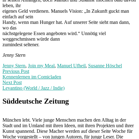
leben, ihr
eigenes Geld verdienen. Manuels Vision: „In Zukunft guckt man
einfach auf sein
Handy, wenn man Hunger hat. Auf unserer Seite sieht man dann,
wo das
nächstgelegene Essen angeboten wird.“ Unnötig viel
weggeschmissen würde dann
zumindest seltener.
Jenny Stern
Jenny Stern
,
Join my Meal
,
Manuel Ufheil
,
Susanne Höschel
Post
Previous
Previous Post
post:
Kennenlernen im Comicladen
navigation
Next Post
Levantino (World / Jazz / Indie)
Next
Post:
Süddeutsche Zeitung
München lebt. Viele junge Menschen machen den Alltag in der
Stadt und im Umland mit ihren Ideen, mit ihren Projekten und ihrer
Kunst spannend. Diese Macher werden auf dieser Seite Woche für
Woche vorgestellt – von jungen Autoren, für junge Leser. Die