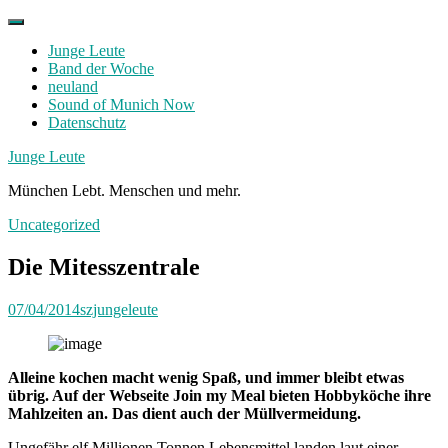
Skip
to
Junge Leute
content
Band der Woche
neuland
Sound of Munich Now
Datenschutz
Facebook
Twitter
Instagram
Junge Leute
München Lebt. Menschen und mehr.
Uncategorized
Die Mitesszentrale
07/04/2014
szjungeleute
Alleine kochen macht wenig Spaß, und immer bleibt etwas
übrig. Auf der Webseite Join my Meal bieten Hobbyköche ihre
Mahlzeiten an. Das dient auch der Müllvermeidung.
Ungefähr elf Millionen Tonnen Lebensmittel landen laut einer