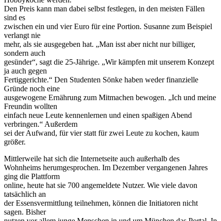
Den Preis kann man dabei selbst festlegen, in den meisten Fällen
sind es
zwischen ein und vier Euro für eine Portion. Susanne zum Beispiel
verlangt nie
mehr, als sie ausgegeben hat. „Man isst aber nicht nur billiger,
sondern auch
gesünder“, sagt die 25-Jährige. „Wir kämpfen mit unserem Konzept
ja auch gegen
Fertiggerichte.“ Den Studenten Sönke haben weder finanzielle
Gründe noch eine
ausgewogene Ernährung zum Mitmachen bewogen. „Ich und meine
Freundin wollten
einfach neue Leute kennenlernen und einen spaßigen Abend
verbringen.“ Außerdem
sei der Aufwand, für vier statt für zwei Leute zu kochen, kaum
größer.
Mittlerweile hat sich die Internetseite auch außerhalb des
Wohnheims herumgesprochen. Im Dezember vergangenen Jahres
ging die Plattform
online, heute hat sie 700 angemeldete Nutzer. Wie viele davon
tatsächlich an
der Essensvermittlung teilnehmen, können die Initiatoren nicht
sagen. Bisher
nutzen vor allem junge Menschen in und um München das Portal. In