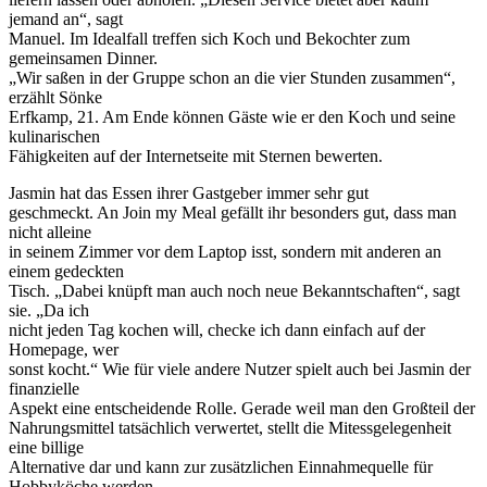
jemand an“, sagt
Manuel. Im Idealfall treffen sich Koch und Bekochter zum
gemeinsamen Dinner.
„Wir saßen in der Gruppe schon an die vier Stunden zusammen“,
erzählt Sönke
Erfkamp, 21. Am Ende können Gäste wie er den Koch und seine
kulinarischen
Fähigkeiten auf der Internetseite mit Sternen bewerten.
Jasmin hat das Essen ihrer Gastgeber immer sehr gut
geschmeckt. An Join my Meal gefällt ihr besonders gut, dass man
nicht alleine
in seinem Zimmer vor dem Laptop isst, sondern mit anderen an
einem gedeckten
Tisch. „Dabei knüpft man auch noch neue Bekanntschaften“, sagt
sie. „Da ich
nicht jeden Tag kochen will, checke ich dann einfach auf der
Homepage, wer
sonst kocht.“ Wie für viele andere Nutzer spielt auch bei Jasmin der
finanzielle
Aspekt eine entscheidende Rolle. Gerade weil man den Großteil der
Nahrungsmittel tatsächlich verwertet, stellt die Mitessgelegenheit
eine billige
Alternative dar und kann zur zusätzlichen Einnahmequelle für
Hobbyköche werden.