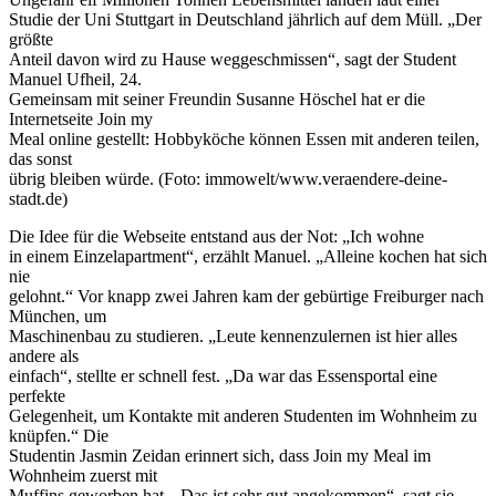
Studie der Uni Stuttgart in Deutschland jährlich auf dem Müll. „Der
größte
Anteil davon wird zu Hause weggeschmissen“, sagt der Student
Manuel Ufheil, 24.
Gemeinsam mit seiner Freundin Susanne Höschel hat er die
Internetseite Join my
Meal online gestellt: Hobbyköche können Essen mit anderen teilen,
das sonst
übrig bleiben würde. (Foto: immowelt/www.veraendere-deine-
stadt.de)
Die Idee für die Webseite entstand aus der Not: „Ich wohne
in einem Einzelapartment“, erzählt Manuel. „Alleine kochen hat sich
nie
gelohnt.“ Vor knapp zwei Jahren kam der gebürtige Freiburger nach
München, um
Maschinenbau zu studieren. „Leute kennenzulernen ist hier alles
andere als
einfach“, stellte er schnell fest. „Da war das Essensportal eine
perfekte
Gelegenheit, um Kontakte mit anderen Studenten im Wohnheim zu
knüpfen.“ Die
Studentin Jasmin Zeidan erinnert sich, dass Join my Meal im
Wohnheim zuerst mit
Muffins geworben hat. „Das ist sehr gut angekommen“, sagt sie.