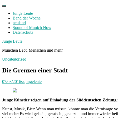
Skip
to
Junge Leute
content
Band der Woche
neuland
Sound of Munich Now
Datenschutz
Facebook
Twitter
Instagram
Junge Leute
München Lebt. Menschen und mehr.
Uncategorized
Die Grenzen einer Stadt
07/03/2016
szjungeleute
Junge Künstler zeigen auf Einladung der Süddeutschen Zeitung ih
Kunst, Musik, Bier: Wenn man müsste, könnte man die Vernissage vo
viel mehr: Es wird gelacht, geratscht, getanzt – und immer wieder hei