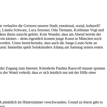
verlaufen die Grenzen unserer Stadt; emotional, sozial, kulturell?
eider, Linnéa Schwarz, Luca Senoner, Oda Tiemann, Korbinian Vogt und
adens ihnen zurecht gehört. Kein Wunder, dass am Abend bereits der
t ein kleines – denn eigentlich kommt junge Kunst in München noch
 werden. Umso bereichernder, dass auch die Junge-Leute-Seite an
nst: Immerhin spielt Solokünstlers Atlataş am Samstag seinen ersten
e der Zugang zum Internet, Künstlerin Paulina Rauwolf musste spontan
r Wand verkeilt, dass er sich letztlich nur mit der Hilfe einer
ch pünktlich im Hinterzimmer verschwunden. Grund zu feiern gibt es
azu.