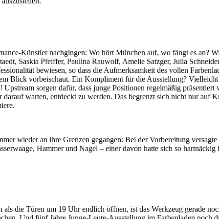
auszustellen.
ormance-Künstler nachgingen: Wo hört München auf, wo fängt es an? Wie 
lstaedt, Saskia Pfeiffer, Paulina Rauwolf, Amelie Satzger, Julia Schn
fessionalität bewiesen, so dass die Aufmerksamkeit des vollen Farbenl
m Blick vorbeischaut. Ein Kompliment für die Ausstellung? Vielleich
! Upstream sorgen dafür, dass junge Positionen regelmäßig präsentiert
arauf warten, entdeckt zu werden. Das begrenzt sich nicht nur auf Ku
iere.
n immer wieder an ihre Grenzen gegangen: Bei der Vorbereitung versagt
erwaage, Hammer und Nagel – einer davon hatte sich so hartnäckig in de
nn als die Türen um 19 Uhr endlich öffnen, ist das Werkzeug gerade no
chen. Und fünf Jahre Junge-Leute-Ausstellung im Farbenladen noch d