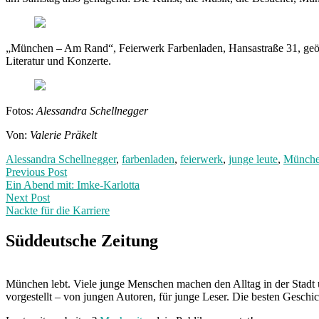
„München – Am Rand“, Feierwerk Farbenladen, Hansastraße 31, geöffn
Literatur und Konzerte.
Fotos:
Alessandra Schellnegger
Von:
Valerie Präkelt
Alessandra Schellnegger
,
farbenladen
,
feierwerk
,
junge leute
,
Münche
Post
Previous
Previous Post
post:
Ein Abend mit: Imke-Karlotta
navigation
Next Post
Nackte für die Karriere
Next
Post:
Süddeutsche Zeitung
München lebt. Viele junge Menschen machen den Alltag in der Stadt 
vorgestellt – von jungen Autoren, für junge Leser. Die besten Geschi