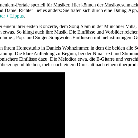
nenlern-Portale speziell für Musiker. Hier können der Musikgeschmack
 Daniel Richter lief es anders: Sie trafen sich durch eine Dating-App,
ter + Lippus
.
Bei einem ihrer ersten Konzerte, dem Song-Slam in der Münchner Milla,
allem etwas. So klingt auch ihre Musik. Die Einflüsse und Vorbilder r
 Indie-, Pop- und Singer-Songwriter-Einflüssen mit mehrstimmigem G
in ihrem Homestudio in Daniels Wohnzimmer, in dem die beiden alle So
lanung. Die klare Aufteilung zu Beginn, bei der Nina Text und Stimmun
nischere Einflüsse dazu. Die Melodica etwa, die E-Gitarre und verschi
 überzeugend bleiben, mehr nach einem Duo statt nach einem überprodu