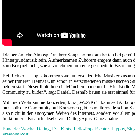
Die persönliche Atmosphäre ihrer Songs kommt am besten bei gemütli
Hintergrundmusik sein. Aufmerksamen Zuhörern entgeht dann auch der
zum Beispiel nicht, wie anzunehmen, um eine gescheiterte Beziehun
Bei Richter + Lippus kommen zwei unterschiedliche Musiker zusammen.
seiner früheren Heimat Ulm schon in verschiedenen musikalischen St
beiden statt. Dieser fehlt ihnen in München manchmal. „Hier ist die Mu
Community zu bilden“, sagt Daniel. Deshalb bauen sie erst einmal für 
Mit ihren Wohnzimmerkonzerten, kurz „WoZiKo“, kann seit Anfang des
musikalische Community auf Konzerten gibt es mittlerweile schon St
also nicht in den anonymen Weiten des Internets, sondern vor allem p
funktioniert also auch abseits von Dating-Apps. Ganz analog.
Band der Woche
,
Dating
,
Eva Klotz
,
Indie-Pop
,
Richter+Lippus
,
Sin
Previous
Previous Post