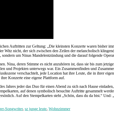
chen Auftritten zur Geltung: „Die kleinsten Konzerte waren bisher imm
 Witz nicht, der sich zwischen den Zeilen der melancholisch klingend
g, sondern um Ninas Mandelentzündung und die darauf folgende Operat
 Nina, deren Stimme es nicht anzuhören ist, dass sie bis zum jetzige
ilen und Projekten unterwegs war. Ein Zusammenfinden und Zusammenar
sikszene verschachtelt, jede Location hat ihre Leute, die in ihrer eige
ihre Konzerte eine eigene Plattform auf.
 Jahres jeder das Duo für einen Abend zu sich nach Hause einladen, 
empelkarten, auf denen symbolisch besuchte Auftritte gesammelt werde
ersönlich. Auf den Stempelkarten steht „Schön, dass du da bist.“ Und:
ger-Songwriter
,
sz junge leute
,
Wohnzimmer