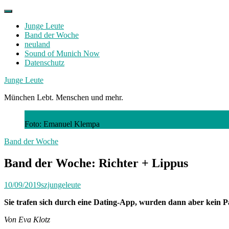
Skip
to
Junge Leute
content
Band der Woche
neuland
Sound of Munich Now
Datenschutz
Facebook
Twitter
Instagram
Junge Leute
München Lebt. Menschen und mehr.
Foto: Emanuel Klempa
Band der Woche
Band der Woche: Richter + Lippus
10/09/2019
szjungeleute
Sie trafen sich durch eine Dating-App, wurden dann aber kein P
Von Eva Klotz