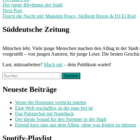
Post
post:
Der junge Rhythmus der Stadt
navigation
Next Post
Durch die Nacht mit: Manekin Peace, Skillgott Heron & DJ El Rod
Next
Post:
Süddeutsche Zeitung
München lebt. Viele junge Menschen machen den Alltag in der Stadt 
vorgestellt – von jungen Autoren, für junge Leser. Die besten Geschi
Lust, mitzuarbeiten?
Mach mit
– dein Publikum wartet!
Suchen
nach:
Neueste Beiträge
Wenn die Hormone verrückt spielen
Eine Welt erschaffen, in der man frei ist
Das Patriarchat mit Nagellack
Der ideale Sound für den Sommer in der Stadt
Einmal kurz raus aus dem Alltag, ohne was leisten zu müssen
Spotify-Playlist