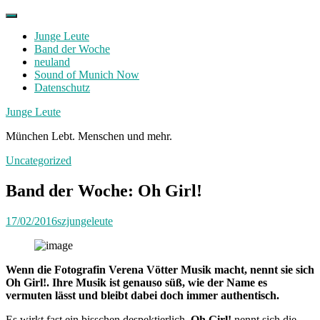
Skip
to
Junge Leute
content
Band der Woche
neuland
Sound of Munich Now
Datenschutz
Facebook
Twitter
Instagram
Junge Leute
München Lebt. Menschen und mehr.
Uncategorized
Band der Woche: Oh Girl!
17/02/2016
szjungeleute
Wenn die Fotografin Verena Vötter Musik macht, nennt sie sich
Oh Girl!. Ihre Musik ist genauso süß, wie der Name es
vermuten lässt und bleibt dabei doch immer authentisch.
Es wirkt fast ein bisschen despektierlich.
Oh Girl!
nennt sich die