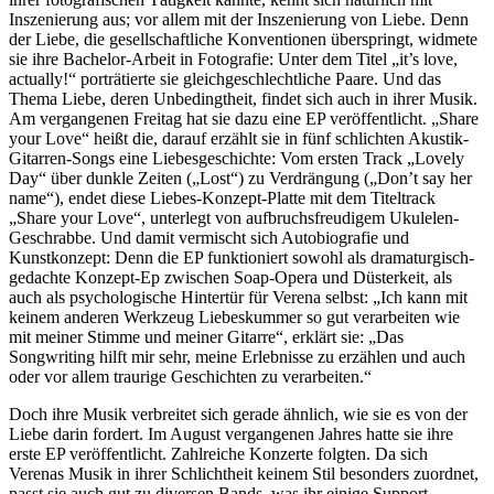
Inszenierung aus; vor allem mit der Inszenierung von Liebe. Denn
der Liebe, die gesellschaftliche Konventionen überspringt, widmete
sie ihre Bachelor-Arbeit in Fotografie: Unter dem Titel „it’s love,
actually!“ porträtierte sie gleichgeschlechtliche Paare. Und das
Thema Liebe, deren Unbedingtheit, findet sich auch in ihrer Musik.
Am vergangenen Freitag hat sie dazu eine EP veröffentlicht. „Share
your Love“ heißt die, darauf erzählt sie in fünf schlichten Akustik-
Gitarren-Songs eine Liebesgeschichte: Vom ersten Track „Lovely
Day“ über dunkle Zeiten („Lost“) zu Verdrängung („Don’t say her
name“), endet diese Liebes-Konzept-Platte mit dem Titeltrack
„Share your Love“, unterlegt von aufbruchsfreudigem Ukulelen-
Geschrabbe. Und damit vermischt sich Autobiografie und
Kunstkonzept: Denn die EP funktioniert sowohl als dramaturgisch-
gedachte Konzept-Ep zwischen Soap-Opera und Düsterkeit, als
auch als psychologische Hintertür für Verena selbst: „Ich kann mit
keinem anderen Werkzeug Liebeskummer so gut verarbeiten wie
mit meiner Stimme und meiner Gitarre“, erklärt sie: „Das
Songwriting hilft mir sehr, meine Erlebnisse zu erzählen und auch
oder vor allem traurige Geschichten zu verarbeiten.“
Doch ihre Musik verbreitet sich gerade ähnlich, wie sie es von der
Liebe darin fordert. Im August vergangenen Jahres hatte sie ihre
erste EP veröffentlicht. Zahlreiche Konzerte folgten. Da sich
Verenas Musik in ihrer Schlichtheit keinem Stil besonders zuordnet,
passt sie auch gut zu diversen Bands, was ihr einige Support-