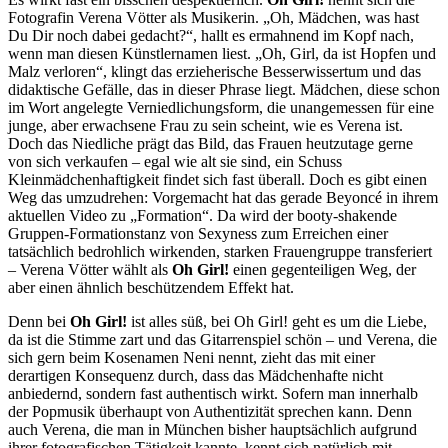
Fotografin Verena Vötter als Musikerin. „Oh, Mädchen, was hast
Du Dir noch dabei gedacht?“, hallt es ermahnend im Kopf nach,
wenn man diesen Künstlernamen liest. „Oh, Girl, da ist Hopfen und
Malz verloren“, klingt das erzieherische Besserwissertum und das
didaktische Gefälle, das in dieser Phrase liegt. Mädchen, diese schon
im Wort angelegte Verniedlichungsform, die unangemessen für eine
junge, aber erwachsene Frau zu sein scheint, wie es Verena ist.
Doch das Niedliche prägt das Bild, das Frauen heutzutage gerne
von sich verkaufen – egal wie alt sie sind, ein Schuss
Kleinmädchenhaftigkeit findet sich fast überall. Doch es gibt einen
Weg das umzudrehen: Vorgemacht hat das gerade Beyoncé in ihrem
aktuellen Video zu „Formation“. Da wird der booty-shakende
Gruppen-Formationstanz von Sexyness zum Erreichen einer
tatsächlich bedrohlich wirkenden, starken Frauengruppe transferiert
– Verena Vötter wählt als
Oh Girl!
einen gegenteiligen Weg, der
aber einen ähnlich beschützendem Effekt hat.
Denn bei
Oh Girl!
ist alles süß, bei Oh Girl! geht es um die Liebe,
da ist die Stimme zart und das Gitarrenspiel schön – und Verena, die
sich gern beim Kosenamen Neni nennt, zieht das mit einer
derartigen Konsequenz durch, dass das Mädchenhafte nicht
anbiedernd, sondern fast authentisch wirkt. Sofern man innerhalb
der Popmusik überhaupt von Authentizität sprechen kann. Denn
auch Verena, die man in München bisher hauptsächlich aufgrund
ihrer fotografischen Tätigkeit kannte, kennt sich natürlich mit