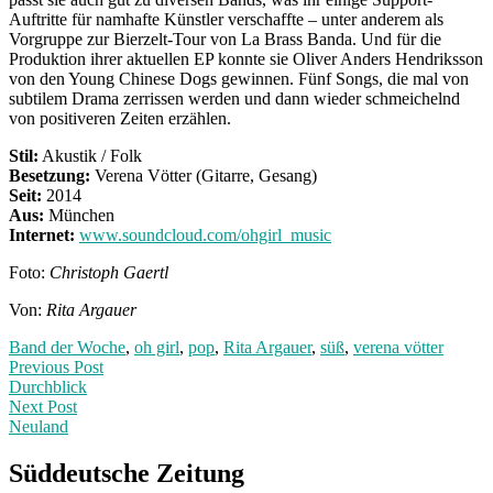
Auftritte für namhafte Künstler verschaffte – unter anderem als
Vorgruppe zur Bierzelt-Tour von La Brass Banda. Und für die
Produktion ihrer aktuellen EP konnte sie Oliver Anders Hendriksson
von den Young Chinese Dogs gewinnen. Fünf Songs, die mal von
subtilem Drama zerrissen werden und dann wieder schmeichelnd
von positiveren Zeiten erzählen.
Stil:
Akustik / Folk
Besetzung:
Verena Vötter (Gitarre, Gesang)
Seit:
2014
Aus:
München
Internet:
www.soundcloud.com/ohgirl_music
Foto:
Christoph Gaertl
Von:
Rita Argauer
Band der Woche
,
oh girl
,
pop
,
Rita Argauer
,
süß
,
verena vötter
Post
Previous
Previous Post
post:
Durchblick
navigation
Next Post
Neuland
Next
Post:
Süddeutsche Zeitung