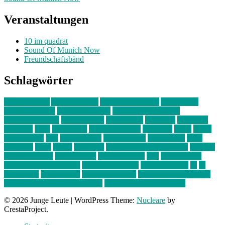
Veranstaltungen
10 im quadrat
Sound Of Munich Now
Freundschaftsbänd
Schlagwörter
10 im Quadrat
Amelie Völker
Anastasia Trenkler
Ausstellung
bahnwärter thiel
Band der Woche
Bei Krause zu Hause
Beziehungsweise
ein abend mit
farbenladen
feierwerk
fotografie
Hip-Hop
indie
junge leute
junges münchen
Kolumne
kunst
Liebe
Lisi Wasmer
lmu
lost weekend
Louis Seibert
Max Fluder
mein
münchen
milla
musik
München
Münchens junge Kreative
neuland
ornella cosenza
Partnerschaft
Philipp Kreiter
pop
Rita Argauer
Sound Of Munich Now
Stefanie Witterauf
susanne krause
sz
sz
junge leute
szjungeleute
theresa parstorfer
Von Freitag bis Freitag
von freitag bis freitag münchen
Zeichen der Freundschaft
© 2026 Junge Leute
|
WordPress Theme:
Nucleare
by
CrestaProject.