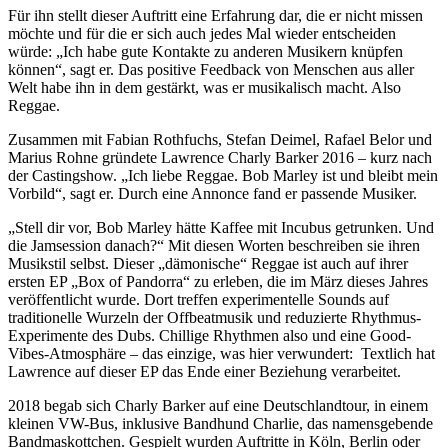
Für ihn stellt dieser Auftritt eine Erfahrung dar, die er nicht missen
möchte und für die er sich auch jedes Mal wieder entscheiden
würde: „Ich habe gute Kontakte zu anderen Musikern knüpfen
können“, sagt er. Das positive Feedback von Menschen aus aller
Welt habe ihn in dem gestärkt, was er musikalisch macht. Also
Reggae.
Zusammen mit Fabian Rothfuchs, Stefan Deimel, Rafael Belor und
Marius Rohne gründete Lawrence Charly Barker 2016 – kurz nach
der Castingshow. „Ich liebe Reggae. Bob Marley ist und bleibt mein
Vorbild“, sagt er. Durch eine Annonce fand er passende Musiker.
„Stell dir vor, Bob Marley hätte Kaffee mit Incubus getrunken. Und
die Jamsession danach?“ Mit diesen Worten beschreiben sie ihren
Musikstil selbst. Dieser „dämonische“ Reggae ist auch auf ihrer
ersten EP „Box of Pandorra“ zu erleben, die im März dieses Jahres
veröffentlicht wurde. Dort treffen experimentelle Sounds auf
traditionelle Wurzeln der Offbeatmusik und reduzierte Rhythmus-
Experimente des Dubs. Chillige Rhythmen also und eine Good-
Vibes-Atmosphäre – das einzige, was hier verwundert: Textlich hat
Lawrence auf dieser EP das Ende einer Beziehung verarbeitet.
2018 begab sich Charly Barker auf eine Deutschlandtour, in einem
kleinen VW-Bus, inklusive Bandhund Charlie, das namensgebende
Bandmaskottchen. Gespielt wurden Auftritte in Köln, Berlin oder