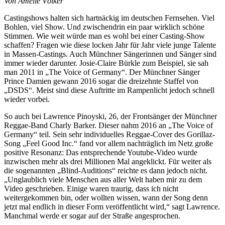
Von Amelie Völker
Castingshows halten sich hartnäckig im deutschen Fernsehen. Viel
Bohlen, viel Show. Und zwischendrin ein paar wirklich schöne
Stimmen. Wie weit würde man es wohl bei einer Casting-Show
schaffen? Fragen wie diese locken Jahr für Jahr viele junge Talente
in Massen-Castings. Auch Münchner Sängerinnen und Sänger sind
immer wieder darunter. Josie-Claire Bürkle zum Beispiel, sie sah
man 2011 in „The Voice of Germany“. Der Münchner Sänger
Prince Damien gewann 2016 sogar die dreizehnte Staffel von
„DSDS“. Meist sind diese Auftritte im Rampenlicht jedoch schnell
wieder vorbei.
So auch bei Lawrence Pinoyski, 26, der Frontsänger der Münchner
Reggae-Band Charly Barker. Dieser nahm 2016 an „The Voice of
Germany“ teil. Sein sehr individuelles Reggae-Cover des Gorillaz-
Song „Feel Good Inc.“ fand vor allem nachträglich im Netz große
positive Resonanz: Das entsprechende Youtube-Video wurde
inzwischen mehr als drei Millionen Mal angeklickt. Für weiter als
die sogenannten „Blind-Auditions“ reichte es dann jedoch nicht.
„Unglaublich viele Menschen aus aller Welt haben mir zu dem
Video geschrieben. Einige waren traurig, dass ich nicht
weitergekommen bin, oder wollten wissen, wann der Song denn
jetzt mal endlich in dieser Form veröffentlicht wird,“ sagt Lawrence.
Manchmal werde er sogar auf der Straße angesprochen.