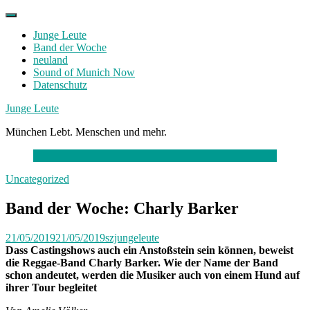
Skip
to
Junge Leute
content
Band der Woche
neuland
Sound of Munich Now
Datenschutz
Facebook
Twitter
Instagram
Junge Leute
München Lebt. Menschen und mehr.
Uncategorized
Band der Woche: Charly Barker
21/05/2019
21/05/2019
szjungeleute
Dass Castingshows auch ein Anstoßstein sein können, beweist
die Reggae-Band
Charly Barker
. Wie der Name der Band
schon andeutet, werden die Musiker auch von einem Hund auf
ihrer Tour begleitet