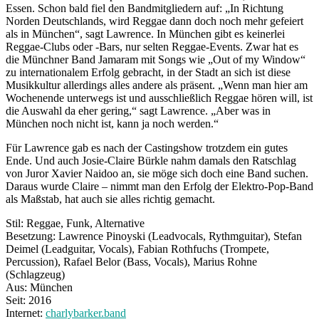
Essen. Schon bald fiel den Bandmitgliedern auf: „In Richtung
Norden Deutschlands, wird Reggae dann doch noch mehr gefeiert
als in München“, sagt Lawrence. In München gibt es keinerlei
Reggae-Clubs oder -Bars, nur selten Reggae-Events. Zwar hat es
die Münchner Band Jamaram mit Songs wie „Out of my Window“
zu internationalem Erfolg gebracht, in der Stadt an sich ist diese
Musikkultur allerdings alles andere als präsent. „Wenn man hier am
Wochenende unterwegs ist und ausschließlich Reggae hören will, ist
die Auswahl da eher gering,“ sagt Lawrence. „Aber was in
München noch nicht ist, kann ja noch werden.“
Für Lawrence gab es nach der Castingshow trotzdem ein gutes
Ende. Und auch Josie-Claire Bürkle nahm damals den Ratschlag
von Juror Xavier Naidoo an, sie möge sich doch eine Band suchen.
Daraus wurde Claire – nimmt man den Erfolg der Elektro-Pop-Band
als Maßstab, hat auch sie alles richtig gemacht.
Stil: Reggae, Funk, Alternative
Besetzung: Lawrence Pinoyski (Leadvocals, Rythmguitar), Stefan
Deimel (Leadguitar, Vocals), Fabian Rothfuchs (Trompete,
Percussion), Rafael Belor (Bass, Vocals), Marius Rohne
(Schlagzeug)
Aus: München
Seit: 2016
Internet:
charlybarker.band