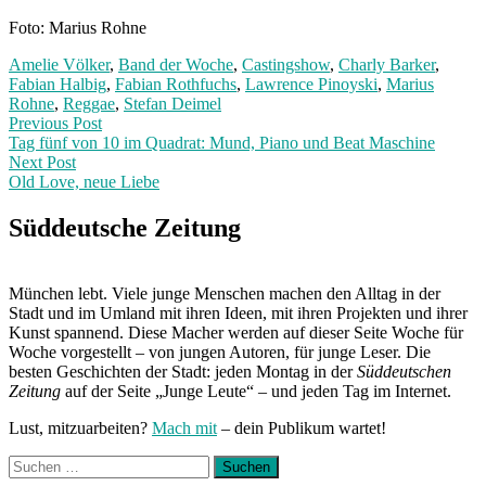
Foto: Marius Rohne
Amelie Völker
,
Band der Woche
,
Castingshow
,
Charly Barker
,
Fabian Halbig
,
Fabian Rothfuchs
,
Lawrence Pinoyski
,
Marius
Rohne
,
Reggae
,
Stefan Deimel
Post
Previous
Previous Post
post:
Tag fünf von 10 im Quadrat: Mund, Piano und Beat Maschine
navigation
Next Post
Old Love, neue Liebe
Next
Post:
Süddeutsche Zeitung
München lebt. Viele junge Menschen machen den Alltag in der
Stadt und im Umland mit ihren Ideen, mit ihren Projekten und ihrer
Kunst spannend. Diese Macher werden auf dieser Seite Woche für
Woche vorgestellt – von jungen Autoren, für junge Leser. Die
besten Geschichten der Stadt: jeden Montag in der
Süddeutschen
Zeitung
auf der Seite „Junge Leute“ – und jeden Tag im Internet.
Lust, mitzuarbeiten?
Mach mit
– dein Publikum wartet!
Suchen
nach: