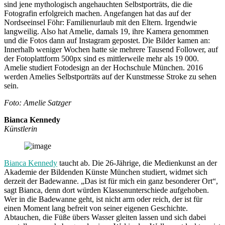
sind jene mythologisch angehauchten Selbstporträts, die die
Fotografin erfolgreich machen. Angefangen hat das auf der
Nordseeinsel Föhr: Familienurlaub mit den Eltern. Irgendwie
langweilig. Also hat Amelie, damals 19, ihre Kamera genommen
und die Fotos dann auf Instagram gepostet. Die Bilder kamen an:
Innerhalb weniger Wochen hatte sie mehrere Tausend Follower, auf
der Fotoplattform 500px sind es mittlerweile mehr als 19 000.
Amelie studiert Fotodesign an der Hochschule München. 2016
werden Amelies Selbstporträts auf der Kunstmesse Stroke zu sehen
sein.
Foto: Amelie Satzger
Bianca Kennedy
Künstlerin
Bianca Kennedy
taucht ab. Die 26-Jährige, die Medienkunst an der
Akademie der Bildenden Künste München studiert, widmet sich
derzeit der Badewanne. „Das ist für mich ein ganz besonderer Ort“,
sagt Bianca, denn dort würden Klassenunterschiede aufgehoben.
Wer in die Badewanne geht, ist nicht arm oder reich, der ist für
einen Moment lang befreit von seiner eigenen Geschichte.
Abtauchen, die Füße übers Wasser gleiten lassen und sich dabei