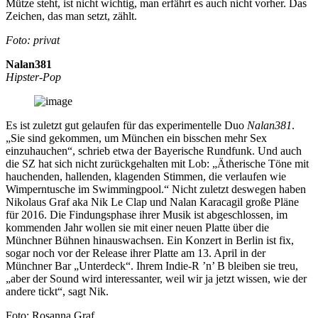
Mütze steht, ist nicht wichtig, man erfährt es auch nicht vorher. Das
Zeichen, das man setzt, zählt.
Foto: privat
Nalan381
Hipster-Pop
Es ist zuletzt gut gelaufen für das experimentelle Duo
Nalan381
.
„Sie sind gekommen, um München ein bisschen mehr Sex
einzuhauchen“, schrieb etwa der Bayerische Rundfunk. Und auch
die SZ hat sich nicht zurückgehalten mit Lob: „Ätherische Töne mit
hauchenden, hallenden, klagenden Stimmen, die verlaufen wie
Wimperntusche im Swimmingpool.“ Nicht zuletzt deswegen haben
Nikolaus Graf aka Nik Le Clap und Nalan Karacagil große Pläne
für 2016. Die Findungsphase ihrer Musik ist abgeschlossen, im
kommenden Jahr wollen sie mit einer neuen Platte über die
Münchner Bühnen hinauswachsen. Ein Konzert in Berlin ist fix,
sogar noch vor der Release ihrer Platte am 13. April in der
Münchner Bar „Unterdeck“. Ihrem Indie-R ’n’ B bleiben sie treu,
„aber der Sound wird interessanter, weil wir ja jetzt wissen, wie der
andere tickt“, sagt Nik.
Foto: Rosanna Graf