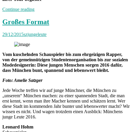
„Band
Continue reading
der
Woche:
Großes Format
Charly
Barker“
29/12/2015
szjungeleute
Vom kuschelnden Schauspieler bis zum ehrgeizigen Rapper,
von der gemeinnützigen Studentenorganisation bis zur sozialen
Modedesignerin: Diese jungen Menschen sorgen 2016 dafür,
dass München bunt, spannend und lebenswert bleibt.
Foto: Amelie Satzger
Jede Woche treffen wir auf junge Münchner, die München zu
„unserem“ München machen: zu einer spannenden Stadt, die man
erst kennt, wenn man ihre Macher kennen und schätzen lernt. Wer
diese Stadt im kommenden Jahr bunter und lebenswerter macht? Wir
wissen es nicht. Und wagen trotzdem einen Ausblick: Münchens
junge Leute 2016.
Leonard Hohm