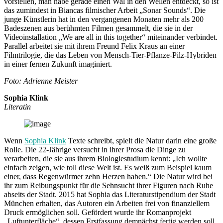
vorstellen, man habe gerade einen Wal in den Wellen entdeckt, so ist
das zumindest in Biancas filmischer Arbeit „Sonar Sounds“. Die
junge Künstlerin hat in den vergangenen Monaten mehr als 200
Badeszenen aus berühmten Filmen gesammelt, die sie in der
Videoinstallation „We are all in this together“ miteinander verbindet.
Parallel arbeitet sie mit ihrem Freund Felix Kraus an einer
Filmtrilogie, die das Leben von Mensch-Tier-Pflanze-Pilz-Hybriden
in einer fernen Zukunft imaginiert.
Foto: Adrienne Meister
Sophia Klink
Literatin
Wenn
Sophia Klink
Texte schreibt, spielt die Natur darin eine große
Rolle. Die 22-Jährige versucht in ihrer Prosa die Dinge zu
verarbeiten, die sie aus ihrem Biologiestudium kennt: „Ich wollte
einfach zeigen, wie toll diese Welt ist. Es weiß zum Beispiel kaum
einer, dass Regenwürmer zehn Herzen haben.“ Die Natur wird bei
ihr zum Reibungspunkt für die Sehnsucht ihrer Figuren nach Ruhe
abseits der Stadt. 2015 hat Sophia das Literaturstipendium der Stadt
München erhalten, das Autoren ein Arbeiten frei von finanziellem
Druck ermöglichen soll. Gefördert wurde ihr Romanprojekt
„Luftunterfläche“, dessen Erstfassung demnächst fertig werden soll.