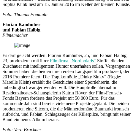
Sophia Klink liest am 15. Januar 2016 im Keller der kleinen Künste.
Foto: Thomas Freimuth
Florian Kamhuber
und Fabian Halbig
Filmemacher
Es darf gelacht werden: Florian Kamhuber, 25, und Fabian Halbig,
23, produzieren mit ihrer
Filmfirma „Nordpolaris“
Stoffe, die den
Zuschauer mit intelligentem Humor unterhalten sollen. Vergangenen
Sommer haben die beiden ihren ersten Langspielfilm produziert, der
2016 Premiere feiert: Die Tragikomödie „Dinky Sinky“ (Regie:
Mareille Klein) erzählt die Geschichte einer Sportlehrerin, die
unbedingt schwanger werden will. Die Hauptrolle übernahm
Residenztheater-Schauspielerin Katrin Röver, der Film-Fernseh-
Fonds Bayern förderte das Projekt mit 50 000 Euro. Für das
kommende Jahr sind bereits viele neue Projekte geplant: Die beiden
produzieren eine Sitcom, die die Männerdomäne Baumarkt ironisch
aufbricht, und Fabian, Schlagzeuger der Killerpilze, bringt mit seiner
Band ein neues Album heraus.
Foto: Vera Brückner