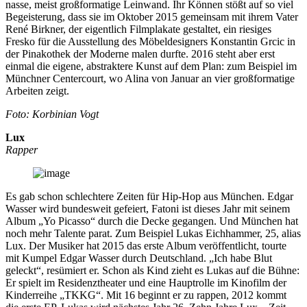
nasse, meist großformatige Leinwand. Ihr Können stößt auf so viel
Begeisterung, dass sie im Oktober 2015 gemeinsam mit ihrem Vater
René Birkner, der eigentlich Filmplakate gestaltet, ein riesiges
Fresko für die Ausstellung des Möbeldesigners Konstantin Grcic in
der Pinakothek der Moderne malen durfte. 2016 steht aber erst
einmal die eigene, abstraktere Kunst auf dem Plan: zum Beispiel im
Münchner Centercourt, wo Alina von Januar an vier großformatige
Arbeiten zeigt.
Foto: Korbinian Vogt
Lux
Rapper
Es gab schon schlechtere Zeiten für Hip-Hop aus München. Edgar
Wasser wird bundesweit gefeiert, Fatoni ist dieses Jahr mit seinem
Album „Yo Picasso“ durch die Decke gegangen. Und München hat
noch mehr Talente parat. Zum Beispiel Lukas Eichhammer, 25, alias
Lux. Der Musiker hat 2015 das erste Album veröffentlicht, tourte
mit Kumpel Edgar Wasser durch Deutschland. „Ich habe Blut
geleckt“, resümiert er. Schon als Kind zieht es Lukas auf die Bühne:
Er spielt im Residenztheater und eine Hauptrolle im Kinofilm der
Kinderreihe „TKKG“. Mit 16 beginnt er zu rappen, 2012 kommt