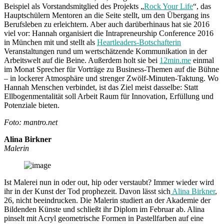
Beispiel als Vorstandsmitglied des Projekts „
Rock Your Life
“, das
Hauptschülern Mentoren an die Seite stellt, um den Übergang ins
Berufsleben zu erleichtern. Aber auch darüberhinaus hat sie 2016
viel vor: Hannah organisiert die Intrapreneurship Conference 2016
in München mit und stellt als
Heartleaders-Botschafterin
Veranstaltungen rund um wertschätzende Kommunikation in der
Arbeitswelt auf die Beine. Außerdem holt sie bei
12min.me
einmal
im Monat Sprecher für Vorträge zu Business-Themen auf die Bühne
– in lockerer Atmosphäre und strenger Zwölf-Minuten-Taktung. Wo
Hannah Menschen verbindet, ist das Ziel meist dasselbe: Statt
Ellbogenmentalität soll Arbeit Raum für Innovation, Erfüllung und
Potenziale bieten.
Foto: mantro.net
Alina Birkner
Malerin
Ist Malerei nun in oder out, hip oder verstaubt? Immer wieder wird
ihr in der Kunst der Tod prophezeit. Davon lässt sich
Alina Birkner
,
26, nicht beeindrucken. Die Malerin studiert an der Akademie der
Bildenden Künste und schließt ihr Diplom im Februar ab. Alina
pinselt mit Acryl geometrische Formen in Pastellfarben auf eine