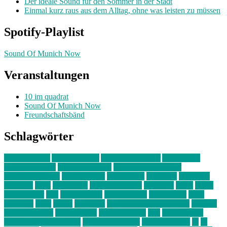
Der ideale Sound für den Sommer in der Stadt
Einmal kurz raus aus dem Alltag, ohne was leisten zu müssen
Spotify-Playlist
Sound Of Munich Now
Veranstaltungen
10 im quadrat
Sound Of Munich Now
Freundschaftsbänd
Schlagwörter
10 im Quadrat
Amelie Völker
Anastasia Trenkler
Ausstellung
bahnwärter thiel
Band der Woche
Bei Krause zu Hause
Beziehungsweise
ein abend mit
farbenladen
feierwerk
fotografie
Hip-Hop
indie
junge leute
junges münchen
Kolumne
kunst
Liebe
Lisi Wasmer
lmu
lost weekend
Louis Seibert
Max Fluder
mein
münchen
milla
musik
München
Münchens junge Kreative
neuland
ornella cosenza
Partnerschaft
Philipp Kreiter
pop
Rita Argauer
Sound Of Munich Now
Stefanie Witterauf
susanne krause
sz
sz