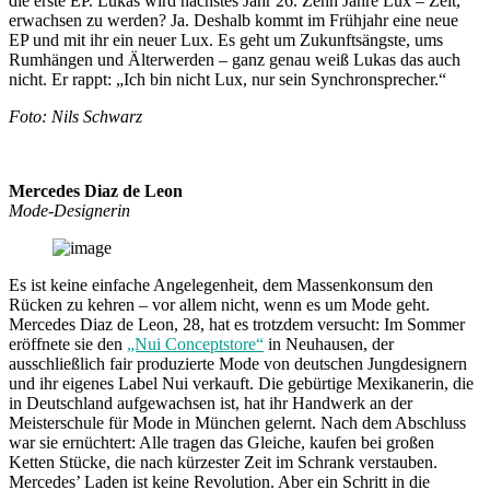
die erste EP. Lukas wird nächstes Jahr 26. Zehn Jahre Lux – Zeit,
erwachsen zu werden? Ja. Deshalb kommt im Frühjahr eine neue
EP und mit ihr ein neuer Lux. Es geht um Zukunftsängste, ums
Rumhängen und Älterwerden – ganz genau weiß Lukas das auch
nicht. Er rappt: „Ich bin nicht Lux, nur sein Synchronsprecher.“
Foto: Nils Schwarz
Mercedes Diaz de Leon
Mode-Designerin
Es ist keine einfache Angelegenheit, dem Massenkonsum den
Rücken zu kehren – vor allem nicht, wenn es um Mode geht.
Mercedes Diaz de Leon, 28, hat es trotzdem versucht: Im Sommer
eröffnete sie den
„Nui Conceptstore“
in Neuhausen, der
ausschließlich fair produzierte Mode von deutschen Jungdesignern
und ihr eigenes Label Nui verkauft. Die gebürtige Mexikanerin, die
in Deutschland aufgewachsen ist, hat ihr Handwerk an der
Meisterschule für Mode in München gelernt. Nach dem Abschluss
war sie ernüchtert: Alle tragen das Gleiche, kaufen bei großen
Ketten Stücke, die nach kürzester Zeit im Schrank verstauben.
Mercedes’ Laden ist keine Revolution. Aber ein Schritt in die