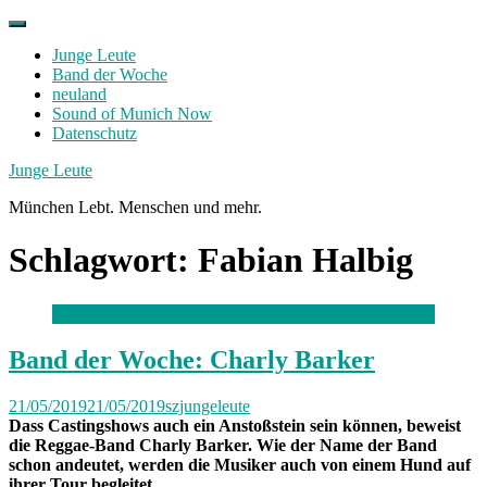
Skip
to
Junge Leute
content
Band der Woche
neuland
Sound of Munich Now
Datenschutz
Facebook
Twitter
Instagram
Junge Leute
München Lebt. Menschen und mehr.
Schlagwort:
Fabian Halbig
Band der Woche: Charly Barker
21/05/2019
21/05/2019
szjungeleute
Dass Castingshows auch ein Anstoßstein sein können, beweist
die Reggae-Band
Charly Barker
. Wie der Name der Band
schon andeutet, werden die Musiker auch von einem Hund auf
ihrer Tour begleitet