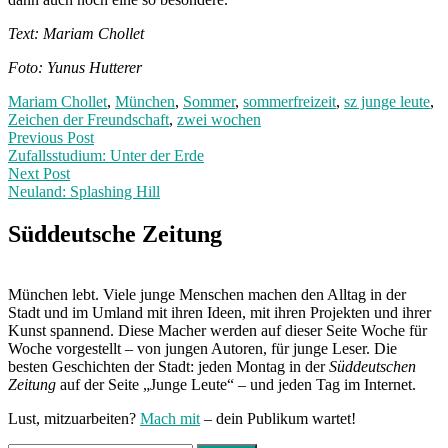
Text: Mariam Chollet
Foto: Yunus Hutterer
Mariam Chollet
,
München
,
Sommer
,
sommerfreizeit
,
sz junge leute
,
Zeichen der Freundschaft
,
zwei wochen
Post
Previous
Previous Post
post:
Zufallsstudium: Unter der Erde
navigation
Next Post
Neuland: Splashing Hill
Next
Post:
Süddeutsche Zeitung
München lebt. Viele junge Menschen machen den Alltag in der
Stadt und im Umland mit ihren Ideen, mit ihren Projekten und ihrer
Kunst spannend. Diese Macher werden auf dieser Seite Woche für
Woche vorgestellt – von jungen Autoren, für junge Leser. Die
besten Geschichten der Stadt: jeden Montag in der
Süddeutschen
Zeitung
auf der Seite „Junge Leute“ – und jeden Tag im Internet.
Lust, mitzuarbeiten?
Mach mit
– dein Publikum wartet!