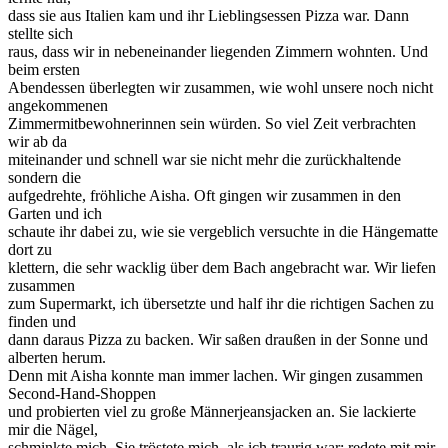
dass sie aus Italien kam und ihr Lieblingsessen Pizza war. Dann
stellte sich
raus, dass wir in nebeneinander liegenden Zimmern wohnten. Und
beim ersten
Abendessen überlegten wir zusammen, wie wohl unsere noch nicht
angekommenen
Zimmermitbewohnerinnen sein würden. So viel Zeit verbrachten
wir ab da
miteinander und schnell war sie nicht mehr die zurückhaltende
sondern die
aufgedrehte, fröhliche Aisha. Oft gingen wir zusammen in den
Garten und ich
schaute ihr dabei zu, wie sie vergeblich versuchte in die Hängematte
dort zu
klettern, die sehr wacklig über dem Bach angebracht war. Wir liefen
zusammen
zum Supermarkt, ich übersetzte und half ihr die richtigen Sachen zu
finden und
dann daraus Pizza zu backen. Wir saßen draußen in der Sonne und
alberten herum.
Denn mit Aisha konnte man immer lachen. Wir gingen zusammen
Second-Hand-Shoppen
und probierten viel zu große Männerjeansjacken an. Sie lackierte
mir die Nägel,
schminkte mich. Sie tröstete mich, als ich traurig war: redete mit mir,