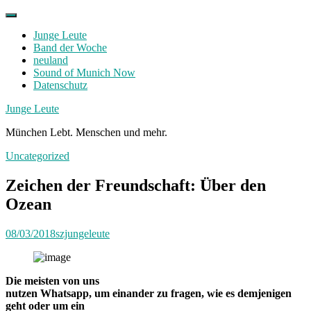
Skip
to
Junge Leute
content
Band der Woche
neuland
Sound of Munich Now
Datenschutz
Facebook
Twitter
Instagram
Junge Leute
München Lebt. Menschen und mehr.
Uncategorized
Zeichen der Freundschaft: Über den
Ozean
08/03/2018
szjungeleute
Die meisten von uns
nutzen Whatsapp, um einander zu fragen, wie es demjenigen
geht oder um ein