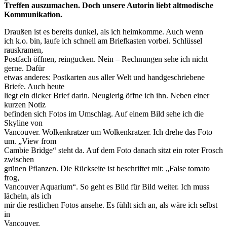
Treffen auszumachen. Doch unsere Autorin liebt altmodische
Kommunikation.
Draußen ist es bereits dunkel, als ich heimkomme. Auch wenn
ich k.o. bin, laufe ich schnell am Briefkasten vorbei. Schlüssel
rauskramen,
Postfach öffnen, reingucken. Nein – Rechnungen sehe ich nicht
gerne. Dafür
etwas anderes: Postkarten aus aller Welt und handgeschriebene
Briefe. Auch heute
liegt ein dicker Brief darin. Neugierig öffne ich ihn. Neben einer
kurzen Notiz
befinden sich Fotos im Umschlag. Auf einem Bild sehe ich die
Skyline von
Vancouver. Wolkenkratzer um Wolkenkratzer. Ich drehe das Foto
um. „View from
Cambie Bridge“ steht da. Auf dem Foto danach sitzt ein roter Frosch
zwischen
grünen Pflanzen. Die Rückseite ist beschriftet mit: „False tomato
frog,
Vancouver Aquarium“. So geht es Bild für Bild weiter. Ich muss
lächeln, als ich
mir die restlichen Fotos ansehe. Es fühlt sich an, als wäre ich selbst
in
Vancouver.