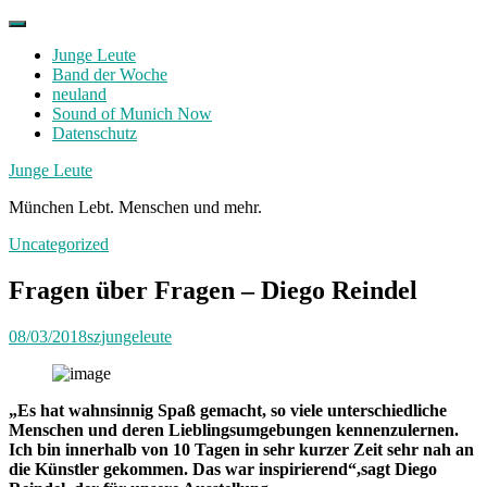
Skip
to
Junge Leute
content
Band der Woche
neuland
Sound of Munich Now
Datenschutz
Facebook
Twitter
Instagram
Junge Leute
München Lebt. Menschen und mehr.
Uncategorized
Fragen über Fragen – Diego Reindel
08/03/2018
szjungeleute
„Es hat wahnsinnig Spaß gemacht, so viele unterschiedliche
Menschen und deren Lieblingsumgebungen kennenzulernen.
Ich bin innerhalb von 10 Tagen in sehr kurzer Zeit sehr nah an
die Künstler gekommen. Das war inspirierend“,sagt Diego