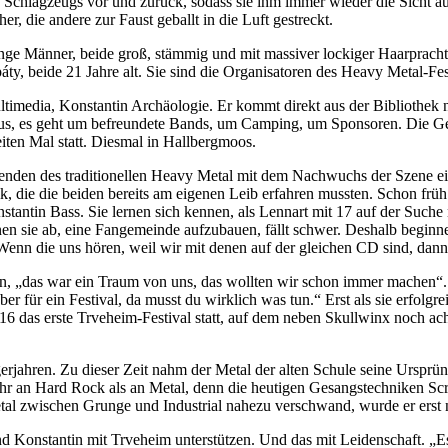
s Schlagzeugs vor und zurück, sodass sie ihm immer wieder die Sicht au
, die andere zur Faust geballt in die Luft gestreckt.
unge Männer, beide groß, stämmig und mit massiver lockiger Haarprach
y, beide 21 Jahre alt. Sie sind die Organisatoren des Heavy Metal-Fes
timedia, Konstantin Archäologie. Er kommt direkt aus der Bibliothek 
aus, es geht um befreundete Bands, um Camping, um Sponsoren. Die Gelass
ten Mal statt. Diesmal in Hallbergmoos.
nden des traditionellen Heavy Metal mit dem Nachwuchs der Szene eine
, die die beiden bereits am eigenen Leib erfahren mussten. Schon frü
nstantin Bass. Sie lernen sich kennen, als Lennart mit 17 auf der Suche
hnen sie ab, eine Fangemeinde aufzubauen, fällt schwer. Deshalb begi
enn die uns hören, weil wir mit denen auf der gleichen CD sind, dann
ren, „das war ein Traum von uns, das wollten wir schon immer machen“
für ein Festival, da musst du wirklich was tun.“ Erst als sie erfolgrei
016 das erste Trveheim-Festival statt, auf dem neben Skullwinx noch a
gerjahren. Zu dieser Zeit nahm der Metal der alten Schule seine Urspr
l mehr an Hard Rock als an Metal, denn die heutigen Gesangstechniken S
tal zwischen Grunge und Industrial nahezu verschwand, wurde er erst
nd Konstantin mit Trveheim unterstützen. Und das mit Leidenschaft. „Es 