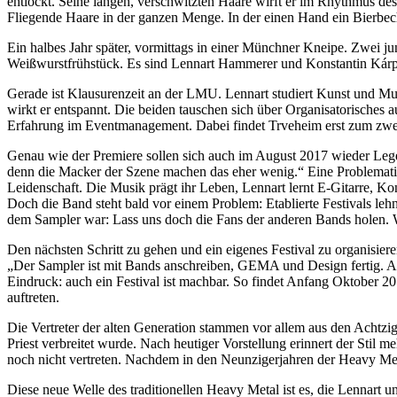
entlockt. Seine langen, verschwitzten Haare wirft er im Rhythmus de
Fliegende Haare in der ganzen Menge. In der einen Hand ein Bierbecher
Ein halbes Jahr später, vormittags in einer Münchner Kneipe. Zwei j
Weißwurstfrühstück. Es sind Lennart Hammerer und Konstantin Kárpát
Gerade ist Klausurenzeit an der LMU. Lennart studiert Kunst und Mul
wirkt er entspannt. Die beiden tauschen sich über Organisatorisches 
Erfahrung im Eventmanagement. Dabei findet Trveheim erst zum zwei
Genau wie der Premiere sollen sich auch im August 2017 wieder Lege
denn die Macker der Szene machen das eher wenig.“ Eine Problematik
Leidenschaft. Die Musik prägt ihr Leben, Lennart lernt E-Gitarre, Ko
Doch die Band steht bald vor einem Problem: Etablierte Festivals le
dem Sampler war: Lass uns doch die Fans der anderen Bands holen. W
Den nächsten Schritt zu gehen und ein eigenes Festival zu organisie
„Der Sampler ist mit Bands anschreiben, GEMA und Design fertig. Aber 
Eindruck: auch ein Festival ist machbar. So findet Anfang Oktober 2
auftreten.
Die Vertreter der alten Generation stammen vor allem aus den Achtzi
Priest verbreitet wurde. Nach heutiger Vorstellung erinnert der Sti
noch nicht vertreten. Nachdem in den Neunzigerjahren der Heavy Me
Diese neue Welle des traditionellen Heavy Metal ist es, die Lennart u