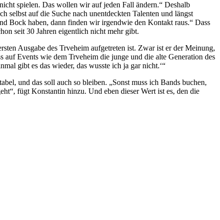
icht spielen. Das wollen wir auf jeden Fall ändern.“ Deshalb
h selbst auf die Suche nach unentdeckten Talenten und längst
and Bock haben, dann finden wir irgendwie den Kontakt raus.“ Dass
on seit 30 Jahren eigentlich nicht mehr gibt.
 ersten Ausgabe des Trveheim aufgetreten ist. Zwar ist er der Meinung,
dass auf Events wie dem Trveheim die junge und die alte Generation des
mal gibt es das wieder, das wusste ich ja gar nicht.‘“
abel, und das soll auch so bleiben. „Sonst muss ich Bands buchen,
eht“, fügt Konstantin hinzu. Und eben dieser Wert ist es, den die