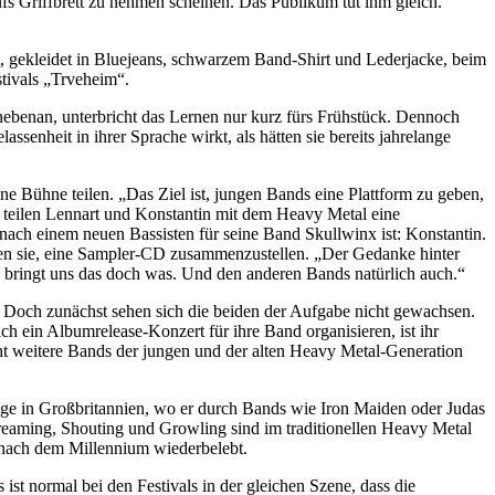
fs Griffbrett zu nehmen scheinen. Das Publikum tut ihm gleich.
t, gekleidet in Bluejeans, schwarzem Band-Shirt und Lederjacke, beim
tivals „Trveheim“.
nebenan, unterbricht das Lernen nur kurz fürs Frühstück. Dennoch
enheit in ihrer Sprache wirkt, als hätten sie bereits jahrelange
 Bühne teilen. „Das Ziel ist, jungen Bands eine Plattform zu geben,
h teilen Lennart und Konstantin mit dem Heavy Metal eine
 nach einem neuen Bassisten für seine Band Skullwinx ist: Konstantin.
nnen sie, eine Sampler-CD zusammenzustellen. „Der Gedanke hinter
 bringt uns das doch was. Und den anderen Bands natürlich auch.“
. Doch zunächst sehen sich die beiden der Aufgabe nicht gewachsen.
ch ein Albumrelease-Konzert für ihre Band organisieren, ist ihr
cht weitere Bands der jungen und der alten Heavy Metal-Generation
ünge in Großbritannien, wo er durch Bands wie Iron Maiden oder Judas
creaming, Shouting und Growling sind im traditionellen Heavy Metal
 nach dem Millennium wiederbelebt.
ist normal bei den Festivals in der gleichen Szene, dass die