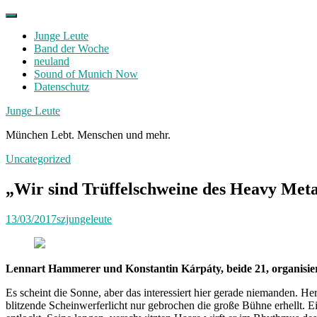
Skip
to
Junge Leute
content
Band der Woche
neuland
Sound of Munich Now
Datenschutz
Facebook
Twitter
Instagram
Junge Leute
München Lebt. Menschen und mehr.
Uncategorized
„Wir sind Trüffelschweine des Heavy Meta
13/03/2017
szjungeleute
Lennart Hammerer und Konstantin Kárpáty, beide 21, organisier
Es scheint die Sonne, aber das interessiert hier gerade niemanden. 
blitzende Scheinwerferlicht nur gebrochen die große Bühne erhellt. Ei