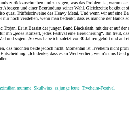
ands zurückzuschreiben und zu sagen, was das Problem ist, warum sie n
 Absagen und einer Begründung seiner Wahl. Gleichzeitig begibt er sic
also quasi Trüffelschweine des Heavy Metal. Und wenn wir auf eine B
ter nur noch verstehen, wenn man bedenkt, dass es manche der Bands sch
c Trojan. Er ist Bassist der jungen Band Blackslash, mit der er auf der
für ihn „jedes Konzert, jedes Festival eine Bereicherung“. Ihn freut, 
al und sagen: ,So was habe ich zuletzt vor 30 Jahren gehört und auf ein
, das möchten beide jedoch nicht. Momentan ist Trveheim nicht profit
 Entscheidung. „Ich denke, dass es an Wert verliert, wenn‘s ums Geld g
ollen.
ximilian mumme
,
Skullwinx
,
sz junge leute
,
Trveheim-Festival