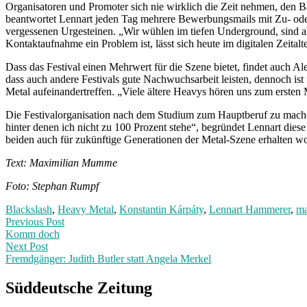
Organisatoren und Promoter sich nie wirklich die Zeit nehmen, den B
beantwortet Lennart jeden Tag mehrere Bewerbungsmails mit Zu- oder
vergessenen Urgesteinen. „Wir wühlen im tiefen Underground, sind 
Kontaktaufnahme ein Problem ist, lässt sich heute im digitalen Zeital
Dass das Festival einen Mehrwert für die Szene bietet, findet auch Ale
dass auch andere Festivals gute Nachwuchsarbeit leisten, dennoch ist 
Metal aufeinandertreffen. „Viele ältere Heavys hören uns zum ersten M
Die Festivalorganisation nach dem Studium zum Hauptberuf zu machen
hinter denen ich nicht zu 100 Prozent stehe“, begründet Lennart diese
beiden auch für zukünftige Generationen der Metal-Szene erhalten w
Text: Maximilian Mumme
Foto: Stephan Rumpf
Blackslash
,
Heavy Metal
,
Konstantin Kárpáty
,
Lennart Hammerer
,
ma
Post
Previous
Previous Post
post:
Komm doch
navigation
Next Post
Fremdgänger: Judith Butler statt Angela Merkel
Next
Post:
Süddeutsche Zeitung