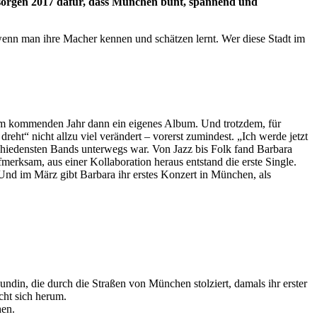
n sorgen 2017 dafür, dass München bunt, spannend und
enn man ihre Macher kennen und schätzen lernt. Wer diese Stadt im
 im kommenden Jahr dann ein eigenes Album. Und trotzdem, für
reht“ nicht allzu viel verändert – vorerst zumindest. „Ich werde jetzt
rschiedensten Bands unterwegs war. Von Jazz bis Folk fand Barbara
erksam, aus einer Kollaboration heraus entstand die erste Single.
Und im März gibt Barbara ihr erstes Konzert in München, als
undin, die durch die Straßen von München stolziert, damals ihr erster
cht sich herum.
hen.