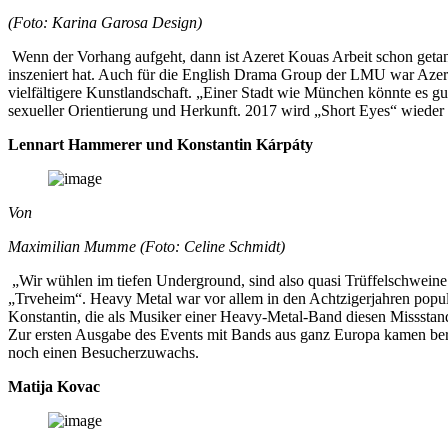
(Foto: Karina Garosa Design)
Wenn der Vorhang aufgeht, dann ist Azeret Kouas Arbeit schon getan
inszeniert hat. Auch für die English Drama Group der LMU war Azeret s
vielfältigere Kunstlandschaft. „Einer Stadt wie München könnte es gu
sexueller Orientierung und Herkunft. 2017 wird „Short Eyes“ wieder
Lennart Hammerer und Konstantin Kárpáty
Von
Maximilian Mumme (Foto: Celine Schmidt)
„Wir wühlen im tiefen Underground, sind also quasi Trüffelschweine
„Trveheim“. Heavy Metal war vor allem in den Achtzigerjahren populä
Konstantin, die als Musiker einer Heavy-Metal-Band diesen Missstand
Zur ersten Ausgabe des Events mit Bands aus ganz Europa kamen bereit
noch einen Besucherzuwachs.
Matija Kovac