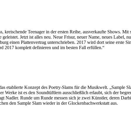
kreischende Teenager in der ersten Reihe, ausverkaufte Shows. Mit s
geleistet. Jetzt ist alles neu. Neue Frisur, neuer Name, neues Label, 
urg einen Plattenvertrag unterschrieben. 2017 wird dort seine erste 
wird 2017 komplett definieren und im besten Fall erfüllen.“
s etablierte Konzept des Poetry-Slams für die Musikwelt. „Sample Sl
 Werke ist es den Soundtüftlern ausschließlich erlaubt, sich der begr
, sagt Nadler. Runde um Runde messen sich je zwei Künstler, deren Da
chen den Sample Slam wieder in der Glockenbachwerkstatt aus.