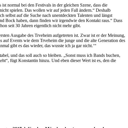
ist normal bei den Festivals in der gleichen Szene, dass die
icht spielen. Das wollen wir auf jeden Fall ändern.“ Deshalb
h selbst auf die Suche nach unentdeckten Talenten und längst
and Bock haben, dann finden wir irgendwie den Kontakt raus.“ Dass
on seit 30 Jahren eigentlich nicht mehr gibt.
 ersten Ausgabe des Trveheim aufgetreten ist. Zwar ist er der Meinung,
dass auf Events wie dem Trveheim die junge und die alte Generation des
mal gibt es das wieder, das wusste ich ja gar nicht.‘“
abel, und das soll auch so bleiben. „Sonst muss ich Bands buchen,
eht“, fügt Konstantin hinzu. Und eben dieser Wert ist es, den die