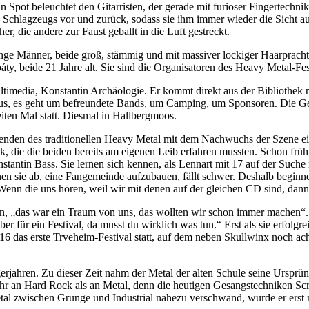
n Spot beleuchtet den Gitarristen, der gerade mit furioser Fingertechn
s Schlagzeugs vor und zurück, sodass sie ihm immer wieder die Sicht au
, die andere zur Faust geballt in die Luft gestreckt.
unge Männer, beide groß, stämmig und mit massiver lockiger Haarprach
y, beide 21 Jahre alt. Sie sind die Organisatoren des Heavy Metal-Fes
timedia, Konstantin Archäologie. Er kommt direkt aus der Bibliothek 
aus, es geht um befreundete Bands, um Camping, um Sponsoren. Die Gelass
ten Mal statt. Diesmal in Hallbergmoos.
nden des traditionellen Heavy Metal mit dem Nachwuchs der Szene eine
, die die beiden bereits am eigenen Leib erfahren mussten. Schon frü
nstantin Bass. Sie lernen sich kennen, als Lennart mit 17 auf der Suche
hnen sie ab, eine Fangemeinde aufzubauen, fällt schwer. Deshalb begi
enn die uns hören, weil wir mit denen auf der gleichen CD sind, dann
ren, „das war ein Traum von uns, das wollten wir schon immer machen“
für ein Festival, da musst du wirklich was tun.“ Erst als sie erfolgrei
016 das erste Trveheim-Festival statt, auf dem neben Skullwinx noch a
gerjahren. Zu dieser Zeit nahm der Metal der alten Schule seine Urspr
l mehr an Hard Rock als an Metal, denn die heutigen Gesangstechniken S
tal zwischen Grunge und Industrial nahezu verschwand, wurde er erst