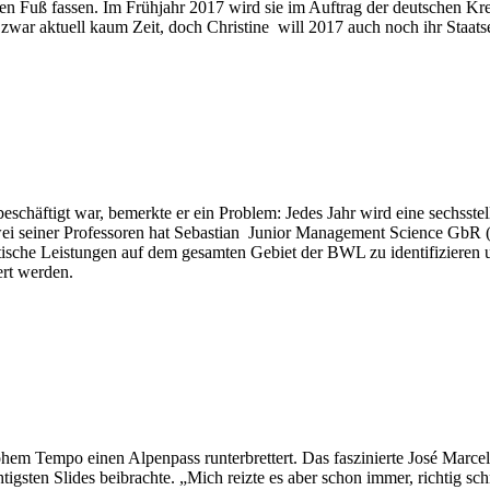
hen Fuß fassen. Im Frühjahr 2017 wird sie im Auftrag der deutschen Kre
 zwar aktuell kaum Zeit, doch Christine will 2017 auch noch ihr Staa
eschäftigt war, bemerkte er ein Problem: Jedes Jahr wird eine sechsst
ei seiner Professoren hat Sebastian Junior Management Science GbR (
tische Leistungen auf dem gesamten Gebiet der BWL zu identifizieren u
tert werden.
m Tempo einen Alpenpass runterbrettert. Das faszinierte José Marcelo 
tigsten Slides beibrachte. „Mich reizte es aber schon immer, richtig sch