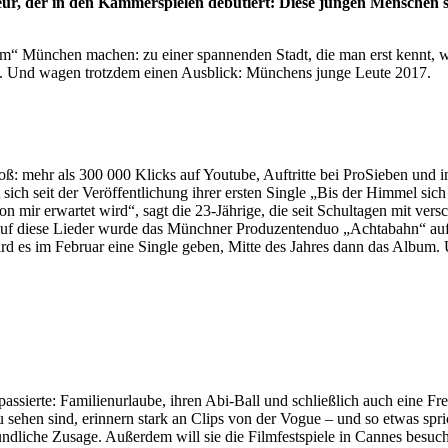
sseur, der in den Kammerspielen debütiert: Diese jungen Mensche
m“ München machen: zu einer spannenden Stadt, die man erst kennt, w
t. Und wagen trotzdem einen Ausblick: Münchens junge Leute 2017.
ß: mehr als 300 000 Klicks auf Youtube, Auftritte bei ProSieben und
ich seit der Veröffentlichung ihrer ersten Single „Bis der Himmel sich d
on mir erwartet wird“, sagt die 23-Jährige, die seit Schultagen mit ve
 Auf diese Lieder wurde das Münchner Produzentenduo „Achtabahn“ aufm
rd es im Februar eine Single geben, Mitte des Jahres dann das Album. 
assierte: Familienurlaube, ihren Abi-Ball und schließlich auch eine Fre
sehen sind, erinnern stark an Clips von der Vogue – und so etwas spri
mündliche Zusage. Außerdem will sie die Filmfestspiele in Cannes besuc