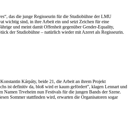
yes“, das die junge Regisseurin für die Studiobühne der LMU
 wichtig sind, in ihre Arbeit ein und setzt Zeichen für eine
3-Jährige und meint damit Offenheit gegenüber Gender-Equality,
tück der Studiobühne – natürlich wieder mit Azeret als Regisseurin.
onstantin Kárpáty, beide 21, die Arbeit an ihrem Projekt
s ist definitiv da, bloß wird er kaum gefördert”, klagen Lennart und
dem Namen Trveheim nun Festivals für die jungen Bands der Szene.
iesen Sommer stattfinden wird, erwarten die Organisatoren sogar