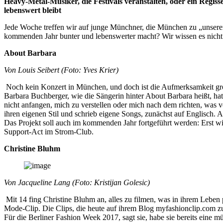
Heavy-Metal-Musiker, die Festivals veranstalten, oder ein Regi
lebenswert bleibt
Jede Woche treffen wir auf junge Münchner, die München zu „unsere
kommenden Jahr bunter und lebenswerter macht? Wir wissen es nich
About Barbara
Von Louis Seibert (Foto: Yves Krier)
Noch kein Konzert in München, und doch ist die Aufmerksamkeit gro
Barbara Buchberger, wie die Sängerin hinter About Barbara heißt, hat s
nicht anfangen, mich zu verstellen oder mich nach dem richten, was v
ihren eigenen Stil und schrieb eigene Songs, zunächst auf Englisch.
Das Projekt soll auch im kommenden Jahr fortgeführt werden: Erst wi
Support-Act im Strom-Club.
Christine Bluhm
Von Jacqueline Lang (Foto: Kristijan Golesic)
Mit 14 fing Christine Bluhm an, alles zu filmen, was in ihrem Leben p
Mode-Clip. Die Clips, die heute auf ihrem Blog myfashionclip.com zu 
Für die Berliner Fashion Week 2017, sagt sie, habe sie bereits eine 