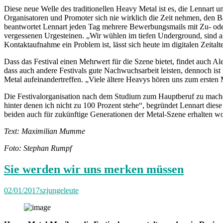
Diese neue Welle des traditionellen Heavy Metal ist es, die Lennart u
Organisatoren und Promoter sich nie wirklich die Zeit nehmen, den B
beantwortet Lennart jeden Tag mehrere Bewerbungsmails mit Zu- oder
vergessenen Urgesteinen. „Wir wühlen im tiefen Underground, sind 
Kontaktaufnahme ein Problem ist, lässt sich heute im digitalen Zeital
Dass das Festival einen Mehrwert für die Szene bietet, findet auch Ale
dass auch andere Festivals gute Nachwuchsarbeit leisten, dennoch ist 
Metal aufeinandertreffen. „Viele ältere Heavys hören uns zum ersten M
Die Festivalorganisation nach dem Studium zum Hauptberuf zu machen
hinter denen ich nicht zu 100 Prozent stehe“, begründet Lennart diese
beiden auch für zukünftige Generationen der Metal-Szene erhalten w
Text: Maximilian Mumme
Foto: Stephan Rumpf
Sie werden wir uns merken müssen
02/01/2017
szjungeleute