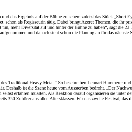
 und das Ergebnis auf der Bühne zu sehen: zuletzt das Stück „Short E
chon als Regisseurin tätig. Dabei bringt Azeret Themen, die ihr privat
t tun, mehr Diversität auf und hinter der Bühne zu haben“, sagt die 2
 aufgenommen und danach steht schon die Planung an für das nächste S
 des Traditional Heavy Metal.“ So beschreiben Lennart Hammerer und K
r. Deshalb ist die Szene heute vom Aussterben bedroht. „Der Nachwuch
 selbst erfahren mussten. Als Reaktion darauf organisieren sie unter 
s 350 Zuhörer aus allen Altersklassen. Für das zweite Festival, das d