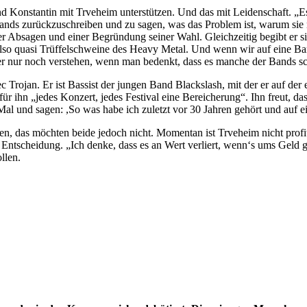
nd Konstantin mit Trveheim unterstützen. Und das mit Leidenschaft. „Es 
ands zurückzuschreiben und zu sagen, was das Problem ist, warum sie n
 Absagen und einer Begründung seiner Wahl. Gleichzeitig begibt er sic
also quasi Trüffelschweine des Heavy Metal. Und wenn wir auf eine B
ter nur noch verstehen, wenn man bedenkt, dass es manche der Bands sch
c Trojan. Er ist Bassist der jungen Band Blackslash, mit der er auf der
für ihn „jedes Konzert, jedes Festival eine Bereicherung“. Ihn freut, 
al und sagen: ,So was habe ich zuletzt vor 30 Jahren gehört und auf ein
, das möchten beide jedoch nicht. Momentan ist Trveheim nicht profit
 Entscheidung. „Ich denke, dass es an Wert verliert, wenn‘s ums Geld g
ollen.