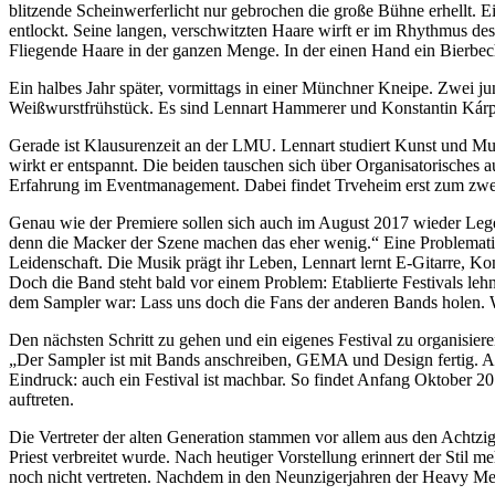
blitzende Scheinwerferlicht nur gebrochen die große Bühne erhellt. Ei
entlockt. Seine langen, verschwitzten Haare wirft er im Rhythmus de
Fliegende Haare in der ganzen Menge. In der einen Hand ein Bierbecher
Ein halbes Jahr später, vormittags in einer Münchner Kneipe. Zwei j
Weißwurstfrühstück. Es sind Lennart Hammerer und Konstantin Kárpát
Gerade ist Klausurenzeit an der LMU. Lennart studiert Kunst und Mul
wirkt er entspannt. Die beiden tauschen sich über Organisatorisches 
Erfahrung im Eventmanagement. Dabei findet Trveheim erst zum zwei
Genau wie der Premiere sollen sich auch im August 2017 wieder Lege
denn die Macker der Szene machen das eher wenig.“ Eine Problematik
Leidenschaft. Die Musik prägt ihr Leben, Lennart lernt E-Gitarre, Ko
Doch die Band steht bald vor einem Problem: Etablierte Festivals le
dem Sampler war: Lass uns doch die Fans der anderen Bands holen. W
Den nächsten Schritt zu gehen und ein eigenes Festival zu organisie
„Der Sampler ist mit Bands anschreiben, GEMA und Design fertig. Aber 
Eindruck: auch ein Festival ist machbar. So findet Anfang Oktober 2
auftreten.
Die Vertreter der alten Generation stammen vor allem aus den Achtzi
Priest verbreitet wurde. Nach heutiger Vorstellung erinnert der Sti
noch nicht vertreten. Nachdem in den Neunzigerjahren der Heavy Me