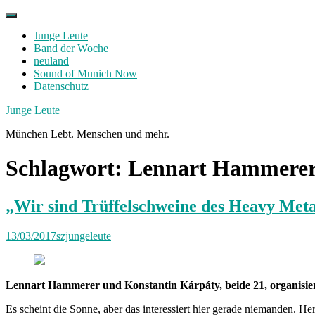
Skip
to
Junge Leute
content
Band der Woche
neuland
Sound of Munich Now
Datenschutz
Facebook
Twitter
Instagram
Junge Leute
München Lebt. Menschen und mehr.
Schlagwort:
Lennart Hammere
„Wir sind Trüffelschweine des Heavy Meta
13/03/2017
szjungeleute
Lennart Hammerer und Konstantin Kárpáty, beide 21, organisier
Es scheint die Sonne, aber das interessiert hier gerade niemanden. 