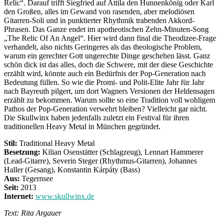
Relic“. Darauf trifft Siegfried auf Attila den Hunnenkönig oder Karl
den Großen, alles im Gewand von rasenden, aber melodiösen
Gitarren-Soli und in punktierter Rhythmik trabenden Akkord-
Phrasen. Das Ganze endet im apotheotischen Zehn-Minuten-Song
„The Relic Of An Angel“. Hier wird dann final die Theodizee-Frage
verhandelt, also nichts Geringeres als das theologische Problem,
warum ein gerechter Gott ungerechte Dinge geschehen lässt. Ganz
schön dick ist das alles, doch die Schwere, mit der diese Geschichte
erzählt wird, könnte auch ein Bedürfnis der Pop-Generation nach
Bedeutung füllen. So wie die Promi- und Polit-Elite Jahr für Jahr
nach Bayreuth pilgert, um dort Wagners Versionen der Heldensagen
erzählt zu bekommen. Warum sollte so eine Tradition voll wohligem
Pathos der Pop-Generation verwehrt bleiben? Vielleicht gar nicht.
Die Skullwinx haben jedenfalls zuletzt ein Festival für ihren
traditionellen Heavy Metal in München gegründet.
Stil:
Traditional Heavy Metal
Besetzung:
Kilian Osenstätter (Schlagzeug), Lennart Hammerer
(Lead-Gitarre), Severin Steger (Rhythmus-Gitarren), Johannes
Haller (Gesang), Konstantin Kárpáty (Bass)
Aus:
Tegernsee
Seit:
2013
Internet:
www.skullwinx.de
Text: Rita Argauer