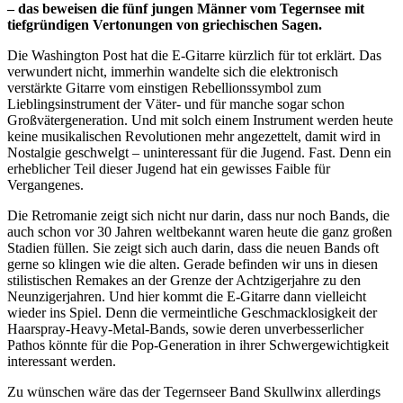
– das beweisen die fünf jungen Männer vom Tegernsee mit
tiefgründigen Vertonungen von griechischen Sagen.
Die Washington Post hat die E-Gitarre kürzlich für tot erklärt. Das
verwundert nicht, immerhin wandelte sich die elektronisch
verstärkte Gitarre vom einstigen Rebellionssymbol zum
Lieblingsinstrument der Väter- und für manche sogar schon
Großvätergeneration. Und mit solch einem Instrument werden heute
keine musikalischen Revolutionen mehr angezettelt, damit wird in
Nostalgie geschwelgt – uninteressant für die Jugend. Fast. Denn ein
erheblicher Teil dieser Jugend hat ein gewisses Faible für
Vergangenes.
Die Retromanie zeigt sich nicht nur darin, dass nur noch Bands, die
auch schon vor 30 Jahren weltbekannt waren heute die ganz großen
Stadien füllen. Sie zeigt sich auch darin, dass die neuen Bands oft
gerne so klingen wie die alten. Gerade befinden wir uns in diesen
stilistischen Remakes an der Grenze der Achtzigerjahre zu den
Neunzigerjahren. Und hier kommt die E-Gitarre dann vielleicht
wieder ins Spiel. Denn die vermeintliche Geschmacklosigkeit der
Haarspray-Heavy-Metal-Bands, sowie deren unverbesserlicher
Pathos könnte für die Pop-Generation in ihrer Schwergewichtigkeit
interessant werden.
Zu wünschen wäre das der Tegernseer Band Skullwinx allerdings