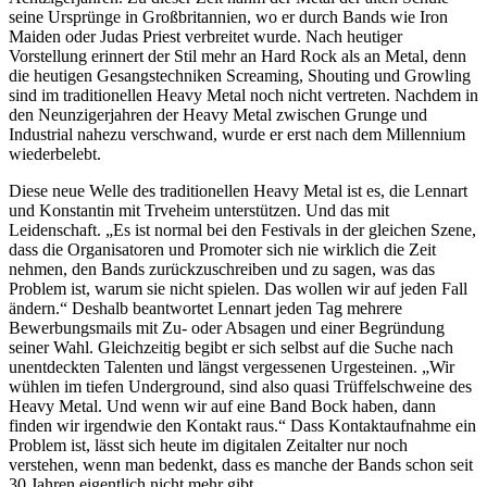
seine Ursprünge in Großbritannien, wo er durch Bands wie Iron
Maiden oder Judas Priest verbreitet wurde. Nach heutiger
Vorstellung erinnert der Stil mehr an Hard Rock als an Metal, denn
die heutigen Gesangstechniken Screaming, Shouting und Growling
sind im traditionellen Heavy Metal noch nicht vertreten. Nachdem in
den Neunzigerjahren der Heavy Metal zwischen Grunge und
Industrial nahezu verschwand, wurde er erst nach dem Millennium
wiederbelebt.
Diese neue Welle des traditionellen Heavy Metal ist es, die Lennart
und Konstantin mit Trveheim unterstützen. Und das mit
Leidenschaft. „Es ist normal bei den Festivals in der gleichen Szene,
dass die Organisatoren und Promoter sich nie wirklich die Zeit
nehmen, den Bands zurückzuschreiben und zu sagen, was das
Problem ist, warum sie nicht spielen. Das wollen wir auf jeden Fall
ändern.“ Deshalb beantwortet Lennart jeden Tag mehrere
Bewerbungsmails mit Zu- oder Absagen und einer Begründung
seiner Wahl. Gleichzeitig begibt er sich selbst auf die Suche nach
unentdeckten Talenten und längst vergessenen Urgesteinen. „Wir
wühlen im tiefen Underground, sind also quasi Trüffelschweine des
Heavy Metal. Und wenn wir auf eine Band Bock haben, dann
finden wir irgendwie den Kontakt raus.“ Dass Kontaktaufnahme ein
Problem ist, lässt sich heute im digitalen Zeitalter nur noch
verstehen, wenn man bedenkt, dass es manche der Bands schon seit
30 Jahren eigentlich nicht mehr gibt.