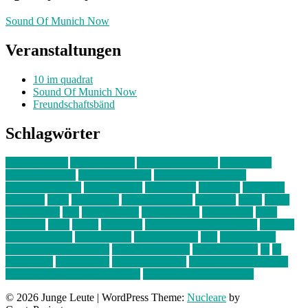
Sound Of Munich Now
Veranstaltungen
10 im quadrat
Sound Of Munich Now
Freundschaftsbänd
Schlagwörter
10 im Quadrat
Amelie Völker
Anastasia Trenkler
Ausstellung
bahnwärter thiel
Band der Woche
Bei Krause zu Hause
Beziehungsweise
ein abend mit
farbenladen
feierwerk
fotografie
Hip-Hop
indie
junge leute
junges münchen
Kolumne
kunst
Liebe
Lisi Wasmer
lmu
lost weekend
Louis Seibert
Max Fluder
mein
münchen
milla
musik
München
Münchens junge Kreative
neuland
ornella cosenza
Partnerschaft
Philipp Kreiter
pop
Rita Argauer
Sound Of Munich Now
Stefanie Witterauf
susanne krause
sz
sz
junge leute
szjungeleute
theresa parstorfer
Von Freitag bis Freitag
von freitag bis freitag münchen
Zeichen der Freundschaft
© 2026 Junge Leute
|
WordPress Theme:
Nucleare
by