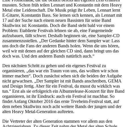
mussten. Schon früh teilen Lennart und Konstantin mit dem Heavy
Metal eine Leidenschaft. Die Musik prägt ihr Leben, Lennart lernt
E-Gitarre, Konstantin Bass. Sie lernen sich kennen, als Lennart mit
17 auf der Suche nach einem neuen Bassisten für seine Band
Skullwinx ist: Konstantin. Doch die Band steht bald vor einem
Problem: Etablierte Festivals lehnen sie ab, eine Fangemeinde
aufzubauen, fällt schwer. Deshalb beginnen sie, eine Sampler-CD
zusammenzustellen. „Der Gedanke hinter dem Sampler war: Lass
uns doch die Fans der anderen Bands holen. Wenn die uns hören,
weil wir mit denen auf der gleichen CD sind, dann bringt uns das
doch was. Und den anderen Bands natürlich auch.“
Den nächsten Schritt zu gehen und ein eigenes Festival zu
organisieren, „das war ein Traum von uns, das wollten wir schon
immer machen“. Doch zunächst sehen sich die beiden der Aufgabe
nicht gewachsen. „Der Sampler ist mit Bands anschreiben, GEMA
und Design fertig. Aber für ein Festival, da musst du wirklich was
tun.“ Erst als sie erfolgreich ein Albumrelease-Konzert für ihre Band
organisieren, ist ihr Eindruck: auch ein Festival ist machbar. So
findet Anfang Oktober 2016 das erste Trveheim-Festival statt, auf
dem neben Skullwinx noch acht weitere Bands der jungen und der
alten Heavy Metal-Generation auftreten.
Die Vertreter der alten Generation stammen vor allem aus den
Achtzigerjahren. Zu dieser Zeit nahm der Metal der alten Schule