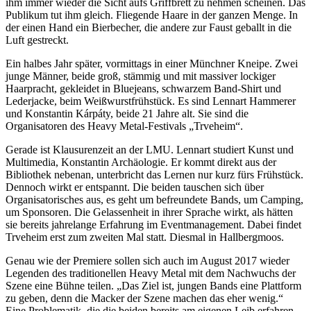
ihm immer wieder die Sicht aufs Griffbrett zu nehmen scheinen. Das
Publikum tut ihm gleich. Fliegende Haare in der ganzen Menge. In
der einen Hand ein Bierbecher, die andere zur Faust geballt in die
Luft gestreckt.
Ein halbes Jahr später, vormittags in einer Münchner Kneipe. Zwei
junge Männer, beide groß, stämmig und mit massiver lockiger
Haarpracht, gekleidet in Bluejeans, schwarzem Band-Shirt und
Lederjacke, beim Weißwurstfrühstück. Es sind Lennart Hammerer
und Konstantin Kárpáty, beide 21 Jahre alt. Sie sind die
Organisatoren des Heavy Metal-Festivals „Trveheim“.
Gerade ist Klausurenzeit an der LMU. Lennart studiert Kunst und
Multimedia, Konstantin Archäologie. Er kommt direkt aus der
Bibliothek nebenan, unterbricht das Lernen nur kurz fürs Frühstück.
Dennoch wirkt er entspannt. Die beiden tauschen sich über
Organisatorisches aus, es geht um befreundete Bands, um Camping,
um Sponsoren. Die Gelassenheit in ihrer Sprache wirkt, als hätten
sie bereits jahrelange Erfahrung im Eventmanagement. Dabei findet
Trveheim erst zum zweiten Mal statt. Diesmal in Hallbergmoos.
Genau wie der Premiere sollen sich auch im August 2017 wieder
Legenden des traditionellen Heavy Metal mit dem Nachwuchs der
Szene eine Bühne teilen. „Das Ziel ist, jungen Bands eine Plattform
zu geben, denn die Macker der Szene machen das eher wenig.“
Eine Problematik, die die beiden bereits am eigenen Leib erfahren