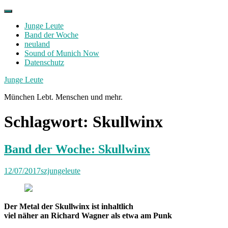
Skip
to
Junge Leute
content
Band der Woche
neuland
Sound of Munich Now
Datenschutz
Facebook
Twitter
Instagram
Junge Leute
München Lebt. Menschen und mehr.
Schlagwort:
Skullwinx
Band der Woche: Skullwinx
12/07/2017
szjungeleute
Der Metal der Skullwinx ist inhaltlich
viel näher an Richard Wagner als etwa am Punk