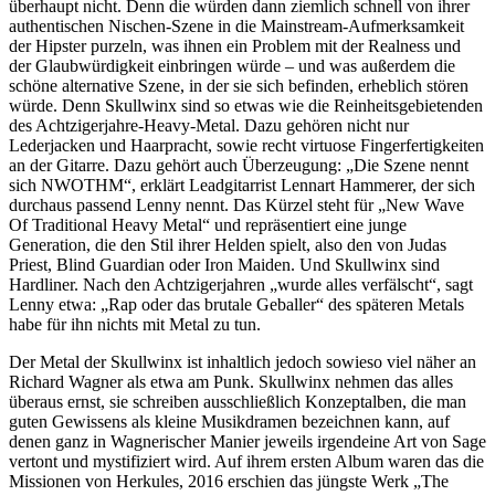
überhaupt nicht. Denn die würden dann ziemlich schnell von ihrer
authentischen Nischen-Szene in die Mainstream-Aufmerksamkeit
der Hipster purzeln, was ihnen ein Problem mit der Realness und
der Glaubwürdigkeit einbringen würde – und was außerdem die
schöne alternative Szene, in der sie sich befinden, erheblich stören
würde. Denn Skullwinx sind so etwas wie die Reinheitsgebietenden
des Achtzigerjahre-Heavy-Metal. Dazu gehören nicht nur
Lederjacken und Haarpracht, sowie recht virtuose Fingerfertigkeiten
an der Gitarre. Dazu gehört auch Überzeugung: „Die Szene nennt
sich NWOTHM“, erklärt Leadgitarrist Lennart Hammerer, der sich
durchaus passend Lenny nennt. Das Kürzel steht für „New Wave
Of Traditional Heavy Metal“ und repräsentiert eine junge
Generation, die den Stil ihrer Helden spielt, also den von Judas
Priest, Blind Guardian oder Iron Maiden. Und Skullwinx sind
Hardliner. Nach den Achtzigerjahren „wurde alles verfälscht“, sagt
Lenny etwa: „Rap oder das brutale Geballer“ des späteren Metals
habe für ihn nichts mit Metal zu tun.
Der Metal der Skullwinx ist inhaltlich jedoch sowieso viel näher an
Richard Wagner als etwa am Punk. Skullwinx nehmen das alles
überaus ernst, sie schreiben ausschließlich Konzeptalben, die man
guten Gewissens als kleine Musikdramen bezeichnen kann, auf
denen ganz in Wagnerischer Manier jeweils irgendeine Art von Sage
vertont und mystifiziert wird. Auf ihrem ersten Album waren das die
Missionen von Herkules, 2016 erschien das jüngste Werk „The