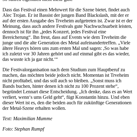
Dass das Festival einen Mehrwert für die Szene bietet, findet auch
Alec Trojan. Er ist Bassist der jungen Band Blackslash, mit der er
auf der ersten Ausgabe des Trveheim aufgetreten ist. Zwar ist er der
Meinung, dass auch andere Festivals gute Nachwuchsarbeit leisten,
dennoch ist für ihn „jedes Konzert, jedes Festival eine
Bereicherung“. Ihn freut, dass auf Events wie dem Trveheim die
junge und die alte Generation des Metal aufeinandertreffen. „Viele
ältere Heavys hören uns zum ersten Mal und sagen: ,So was habe
ich zuletzt vor 30 Jahren gehört und auf einmal gibt es das wieder,
das wusste ich ja gar nicht.‘“
Die Festivalorganisation nach dem Studium zum Hauptberuf zu
machen, das möchten beide jedoch nicht. Momentan ist Trveheim
nicht profitabel, und das soll auch so bleiben. „Sonst muss ich
Bands buchen, hinter denen ich nicht zu 100 Prozent stehe“,
begründet Lennart diese Entscheidung. „Ich denke, dass es an Wert
verliert, wenn‘s ums Geld geht“, fügt Konstantin hinzu. Und eben
dieser Wert ist es, den die beiden auch für zukünftige Generationen
der Metal-Szene erhalten wollen.
Text: Maximilian Mumme
Foto: Stephan Rumpf