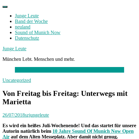
Skip
to
Junge Leute
content
Band der Woche
neuland
Sound of Munich Now
Datenschutz
Facebook
Twitter
Instagram
Junge Leute
München Lebt. Menschen und mehr.
Uncategorized
Von Freitag bis Freitag: Unterwegs mit
Marietta
26/07/2018
szjungeleute
Es wird ein heißes Juli-Wochenende! Und das startet für unsere
Autorin natürlich beim
10 Jahre Sound Of Munich Now Open
Air
auf dem Alten Messeplatz. Aber damit nicht genug.