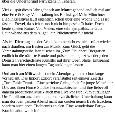
über die Undergorund Partyszene in Teheran.
Viel zu spät dieses Jahr gehe ich am
Montag
abend endlich mal auf
eine Free & Easy Veranstaltung ins Backstage! Mein Münchner
Lieblingsfestival läuft eigentlich schon über eine Woche und es ist
fast ein Frevel, dass ich es noch nicht hin geschafft habe. Doch
heute spielen Rainer Von Vielen, eine sehr sympathische Gute-
Laune-Band aus dem Allgäu, ein Pflichttermin für mich!
Als ich
Dienstag
aus der Arbeit komme zieht es mich sofort wieder
nach draußen, am Besten zur Musik. Zum Glück geht die
Veranstaltungsreihe Isarlauschen im „Zum Flaucher“ Biergarten
endlich in die nächste Runde und präsentiert ab jetzt wieder jeden
Dienstag verschiedenste Künstler auf ihrer Open Stage. Entspannt
kann man hier einen langen Tag ausklingen lassen.
Und auch am
Mittwoch
ist mein Abendprogramm schon lange
vorgeplant. Das Import Export veranstaltet seit einiger Zeit das
„Turn Table Tennis“. Eine perfekte Gelegenheit für junge Münchner
DJs, aus ihren Home-Studios herauszukriechen und ihre liebevoll
daheim produzierte Musik auch mal Live vor Publikum aufzulegen.
Um Publikum anzulocken, oder zur zusätzlichen Unterhaltung kann
man dort den ganzen Abend nicht nur coolen neuen Beats lauschen,
sondern auch noch Tischtennis spielen. Eine wunderbare Party-
Kombination wie ich finde.