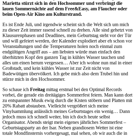
Marietta stürzt sich in den Hochsommer und verbringt die
lauen Sommernächte auf dem Free&Easy, am Flaucher oder
beim Open-Air Kino am Kulturstrand.
Es ist Ende Juli, und irgendwie scheint sich die Welt sich um mich
zu dieser Zeit immer rasend schnell zu drehen. Alle sind gehetzt von
Klausurenphasen und Deadlines, mein Geburtstag steht vor der Tür
und will gefeiert werden, der Kalender explodiert aber eh schon vor
Veranstaltungen und die Temperaturen holen noch einmal zum
endgültigen Angriff aus – am liebsten würde man einfach den
überhitzten Kopf den ganzen Tag in kühles Wasser tauchen und
alles um einen herum vergessen… Aber ich wohne nun mal in einer
Großstadt, und kein kühles Wasser ist zur Zeit nicht von
Badewütigen übervölkert. Ich gebe mich also dem Trubel hin und
stürze mich in den Hochsommer.
So schaue ich
Freitag
mittag erstmal bei den Optimal Records
vorbei, die gerade ein dreitägiges Sommerfest feiern. Man kann dort
zu entspannter Musik ewig durch die Kisten stöbern und Platten mit
20% Rabatt abstauben. Vielleicht vergrößert sich meine
Vinylsammlung anlässlich meines Geburtstages ein wenig… Dann
jedoch muss ich schnell weiter, bin ich doch heute selbst
Organisator. Abends steigt mein eigenes jährliches Sommerfest –
Geburtstagsparty an der Isar. Neben grandiosem Wetter ist eine
totale Mondfinsternis vorhergesagt, mal sehen, ob wir auch die in