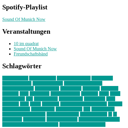
Spotify-Playlist
Sound Of Munich Now
Veranstaltungen
10 im quadrat
Sound Of Munich Now
Freundschaftsbänd
Schlagwörter
10 im Quadrat
Amelie Völker
Anastasia Trenkler
Ausstellung
bahnwärter thiel
Band der Woche
Bei Krause zu Hause
Beziehungsweise
ein abend mit
farbenladen
feierwerk
fotografie
Hip-Hop
indie
junge leute
junges münchen
Kolumne
kunst
Liebe
Lisi Wasmer
lmu
lost weekend
Louis Seibert
Max Fluder
mein
münchen
milla
musik
München
Münchens junge Kreative
neuland
ornella cosenza
Partnerschaft
Philipp Kreiter
pop
Rita Argauer
Sound Of Munich Now
Stefanie Witterauf
susanne krause
sz
sz
junge leute
szjungeleute
theresa parstorfer
Von Freitag bis Freitag
von freitag bis freitag münchen
Zeichen der Freundschaft