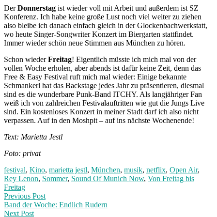
Der
Donnerstag
ist wieder voll mit Arbeit und außerdem ist SZ
Konferenz. Ich habe keine große Lust noch viel weiter zu ziehen
also bleibe ich danach einfach gleich in der Glockenbachwerkstatt,
wo heute Singer-Songwriter Konzert im Biergarten stattfindet.
Immer wieder schön neue Stimmen aus München zu hören.
Schon wieder
Freitag
! Eigentlich müsste ich mich mal von der
vollen Woche erholen, aber abends ist dafür keine Zeit, denn das
Free & Easy Festival ruft mich mal wieder: Einige bekannte
Schmankerl hat das Backstage jedes Jahr zu präsentieren, diesmal
sind es die wunderbare Punk-Band ITCHY. Als langjähriger Fan
weiß ich von zahlreichen Festivalauftritten wie gut die Jungs Live
sind. Ein kostenloses Konzert in meiner Stadt darf ich also nicht
verpassen. Auf in den Moshpit – auf ins nächste Wochenende!
Text: Marietta Jestl
Foto: privat
festival
,
Kino
,
marietta jestl
,
München
,
musik
,
netflix
,
Open Air
,
Rey Lenon
,
Sommer
,
Sound Of Munich Now
,
Von Freitag bis
Freitag
Post
Previous
Previous Post
post:
Band der Woche: Endlich Rudern
navigation
Next Post