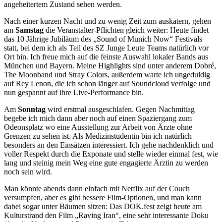
angeheitertem Zustand sehen werden.
Nach einer kurzen Nacht und zu wenig Zeit zum auskatern, gehen
am
Samstag
die Veranstalter-Pflichten gleich weiter: Heute findet
das 10 Jährige Jubiläum des „Sound of Munich Now“ Festivals
statt, bei dem ich als Teil des SZ Junge Leute Teams natürlich vor
Ort bin. Ich freue mich auf die feinste Auswahl lokaler Bands aus
München und Bayern. Meine Highlights sind unter anderem Dobré,
The Moonband und Stray Colors, außerdem warte ich ungeduldig
auf Rey Lenon, die ich schon länger auf Soundcloud verfolge und
nun gespannt auf ihre Live-Performance bin.
Am
Sonntag
wird erstmal ausgeschlafen. Gegen Nachmittag
begebe ich mich dann aber noch auf einen Spaziergang zum
Odeonsplatz wo eine Ausstellung zur Arbeit von Ärzte ohne
Grenzen zu sehen ist. Als Medizinstudentin bin ich natürlich
besonders an den Einsätzen interessiert. Ich gehe nachdenklich und
voller Respekt durch die Exponate und stelle wieder einmal fest, wie
lang und steinig mein Weg eine gute engagierte Ärztin zu werden
noch sein wird.
Man könnte abends dann einfach mit Netflix auf der Couch
versumpfen, aber es gibt bessere Film-Optionen, und man kann
dabei sogar unter Bäumen sitzen: Das DOK.fest zeigt heute am
Kulturstrand den Film „Raving Iran“, eine sehr interessante Doku