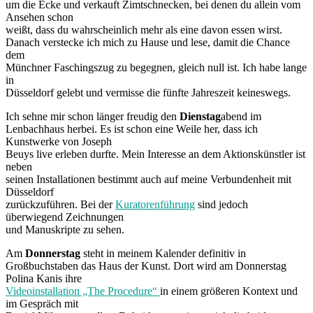
um die Ecke und verkauft Zimtschnecken, bei denen du allein vom
Ansehen schon
weißt, dass du wahrscheinlich mehr als eine davon essen wirst.
Danach verstecke ich mich zu Hause und lese, damit die Chance
dem
Münchner Faschingszug zu begegnen, gleich null ist. Ich habe lange
in
Düsseldorf gelebt und vermisse die fünfte Jahreszeit keineswegs.
Ich sehne mir schon länger freudig den
Dienstag
abend im
Lenbachhaus herbei. Es ist schon eine Weile her, dass ich
Kunstwerke von Joseph
Beuys live erleben durfte. Mein Interesse an dem Aktionskünstler ist
neben
seinen Installationen bestimmt auch auf meine Verbundenheit mit
Düsseldorf
zurückzuführen. Bei der
Kuratorenführung
sind jedoch
überwiegend Zeichnungen
und Manuskripte zu sehen.
Am
Donnerstag
steht in meinem Kalender definitiv in
Großbuchstaben das Haus der Kunst. Dort wird am Donnerstag
Polina Kanis ihre
Videoinstallation „The Procedure“
in einem größeren Kontext und
im Gespräch mit