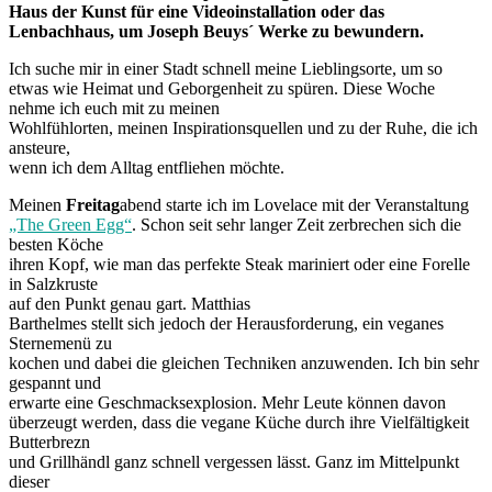
Haus der Kunst für eine Videoinstallation oder das
Lenbachhaus, um Joseph Beuys´ Werke zu bewundern.
Ich suche mir in einer Stadt schnell meine Lieblingsorte, um so
etwas wie Heimat und Geborgenheit zu spüren. Diese Woche
nehme ich euch mit zu meinen
Wohlfühlorten, meinen Inspirationsquellen und zu der Ruhe, die ich
ansteure,
wenn ich dem Alltag entfliehen möchte.
Meinen
Freitag
abend starte ich im Lovelace mit der Veranstaltung
„The Green Egg“
. Schon seit sehr langer Zeit zerbrechen sich die
besten Köche
ihren Kopf, wie man das perfekte Steak mariniert oder eine Forelle
in Salzkruste
auf den Punkt genau gart. Matthias
Barthelmes stellt sich jedoch der Herausforderung, ein veganes
Sternemenü zu
kochen und dabei die gleichen Techniken anzuwenden. Ich bin sehr
gespannt und
erwarte eine Geschmacksexplosion. Mehr Leute können davon
überzeugt werden, dass die vegane Küche durch ihre Vielfältigkeit
Butterbrezn
und Grillhändl ganz schnell vergessen lässt. Ganz im Mittelpunkt
dieser