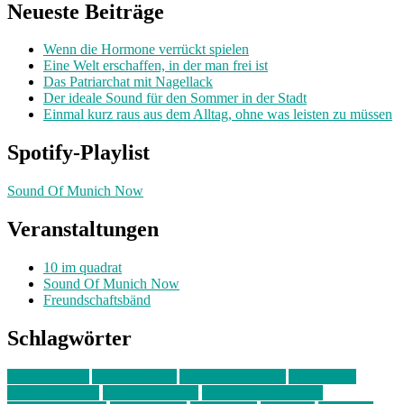
Neueste Beiträge
Wenn die Hormone verrückt spielen
Eine Welt erschaffen, in der man frei ist
Das Patriarchat mit Nagellack
Der ideale Sound für den Sommer in der Stadt
Einmal kurz raus aus dem Alltag, ohne was leisten zu müssen
Spotify-Playlist
Sound Of Munich Now
Veranstaltungen
10 im quadrat
Sound Of Munich Now
Freundschaftsbänd
Schlagwörter
10 im Quadrat
Amelie Völker
Anastasia Trenkler
Ausstellung
bahnwärter thiel
Band der Woche
Bei Krause zu Hause