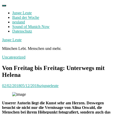
Skip
to
Junge Leute
content
Band der Woche
neuland
Sound of Munich Now
Datenschutz
Facebook
Twitter
Instagram
Junge Leute
München Lebt. Menschen und mehr.
Uncategorized
Von Freitag bis Freitag: Unterwegs mit
Helena
02/02/2018
05/12/2018
szjungeleute
Unserer Autorin liegt die Kunst sehr am Herzen. Deswegen
besucht sie nicht nur die Vernissage von Alina Oswald, die
Menschen bei ihrem Höhepunkt fotografiert, sondern auch das