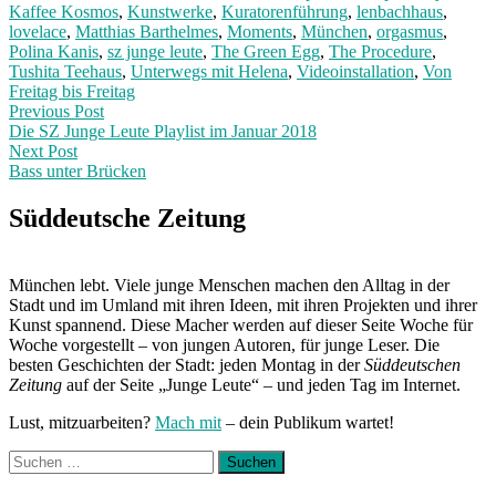
Kaffee Kosmos
,
Kunstwerke
,
Kuratorenführung
,
lenbachhaus
,
lovelace
,
Matthias Barthelmes
,
Moments
,
München
,
orgasmus
,
Polina Kanis
,
sz junge leute
,
The Green Egg
,
The Procedure
,
Tushita Teehaus
,
Unterwegs mit Helena
,
Videoinstallation
,
Von
Freitag bis Freitag
Post
Previous
Previous Post
post:
Die SZ Junge Leute Playlist im Januar 2018
navigation
Next Post
Bass unter Brücken
Next
Post:
Süddeutsche Zeitung
München lebt. Viele junge Menschen machen den Alltag in der
Stadt und im Umland mit ihren Ideen, mit ihren Projekten und ihrer
Kunst spannend. Diese Macher werden auf dieser Seite Woche für
Woche vorgestellt – von jungen Autoren, für junge Leser. Die
besten Geschichten der Stadt: jeden Montag in der
Süddeutschen
Zeitung
auf der Seite „Junge Leute“ – und jeden Tag im Internet.
Lust, mitzuarbeiten?
Mach mit
– dein Publikum wartet!
Suchen
nach: