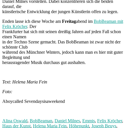
Daniel Milnes vorstellen. Dabei konzentrieren sich die beiden
darauf, die
künstlerische Entwicklung der jungen Künstlerin offen zu legen.
Enden lasse ich diese Woche am
Freitag
abend im
BobBeaman mit
Felix Kröcher
. Der
Frankfurter hat sich mit seinen dreißig Jahren auf jeden Fall schon
einen Namen
in der Techno Szene gemacht. Das BobBeaman ist zwar nicht der
schönste Club
während des Münchner Winters, jedoch kann man es hier mit guter
Begleitung und
herausragender Musik durchaus gut aushalten.
Text: Helena Maria Fein
Foto:
Aboycalled Sevendaysisaweekend
Alina Oswald
,
BobBeaman
,
Daniel Milnes
,
Emmis
,
Felix Kröcher
,
Haus der Kunst
,
Helena Maria Fein
,
Höhepunkt
,
Joseph Beuys
,