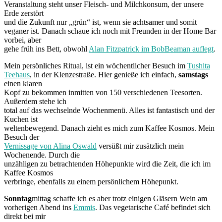
Veranstaltung steht unser Fleisch- und Milchkonsum, der unsere
Erde zerstört
und die Zukunft nur „grün“ ist, wenn sie achtsamer und somit
veganer ist. Danach schaue ich noch mit Freunden in der Home Bar
vorbei, aber
gehe früh ins Bett, obwohl
Alan Fitzpatrick im BobBeaman auflegt
.
Mein persönliches Ritual, ist ein wöchentlicher Besuch im
Tushita
Teehaus
, in der Klenzestraße. Hier genieße ich einfach,
samstags
einen klaren
Kopf zu bekommen inmitten von 150 verschiedenen Teesorten.
Außerdem stehe ich
total auf das wechselnde Wochenmenü. Alles ist fantastisch und der
Kuchen ist
weltenbewegend. Danach zieht es mich zum Kaffee Kosmos. Mein
Besuch der
Vernissage von Alina Oswald
versüßt mir zusätzlich mein
Wochenende. Durch die
unzähligen zu betrachtenden Höhepunkte wird die Zeit, die ich im
Kaffee Kosmos
verbringe, ebenfalls zu einem persönlichem Höhepunkt.
Sonntag
mittag schaffe ich es aber trotz einigen Gläsern Wein am
vorherigen Abend ins
Emmis
. Das vegetarische Café befindet sich
direkt bei mir