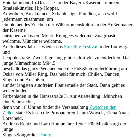
Entertainment-To-Do-Liste. In der Bayern-Kaserne kommen
Straßenkünstler, Hip-Hopper,
Anwohner, Breakdancer, Schaulustige, Familien, also wohl
jedermann zusammen, um
ein bleibendes Zeichen der Willkommenskultur an der Außenmauer
der Kaserne
entstehen zu lassen. Motto: Refugees welcome. Zuagroaste
welcome. Münchner welcome.
Auch dieses Jahr ist wieder das
Streetlife Festival
in der Ludwig-
und
Leopoldstraße. Zwei Tage lang gibt es dort viel zu entdecken. Das
junge Mitmachradio M94,5
beschallt das ganze Wochenende die Fußgängerunterführung am
Oskar-von-Miller-Ring. Das heißt für mich: Chillen, Dancen,
Singen und Anstoßen
auf der längsten autofreien Flaniermeile der Stadt. Dann geht es
weiter in den
Farbenladen in die Hansastraße 31 zur Ausstellung „München –
eine Sehnsucht“,
denn von 18 Uhr an findet die Veranstaltung
Zwischen den
Zeilen
statt: Es lesen die Prosaautoren Laura Worsch, Elena Anais
Lorscheid,
Andreas Rentz und Lara Hampe ihre Texte. Für Musik sorgt der
junge
Singer-Songwriter
Darcy
.