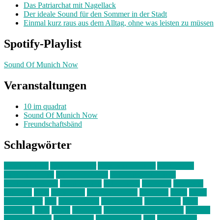
Das Patriarchat mit Nagellack
Der ideale Sound für den Sommer in der Stadt
Einmal kurz raus aus dem Alltag, ohne was leisten zu müssen
Spotify-Playlist
Sound Of Munich Now
Veranstaltungen
10 im quadrat
Sound Of Munich Now
Freundschaftsbänd
Schlagwörter
10 im Quadrat
Amelie Völker
Anastasia Trenkler
Ausstellung
bahnwärter thiel
Band der Woche
Bei Krause zu Hause
Beziehungsweise
ein abend mit
farbenladen
feierwerk
fotografie
Hip-Hop
indie
junge leute
junges münchen
Kolumne
kunst
Liebe
Lisi Wasmer
lmu
lost weekend
Louis Seibert
Max Fluder
mein
münchen
milla
musik
München
Münchens junge Kreative
neuland
ornella cosenza
Partnerschaft
Philipp Kreiter
pop
Rita Argauer