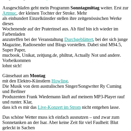
Ausgeschlafen geht mein Programm
Sonntagmittag
weiter. Erst zur
Artmuc
, der kleinen Tochter der Stroke. Mehr
als einhundert Einzelkünstler stellen ihre zeitgenössischen Werke
dieses
Wochenende auf der Praterinsel aus. Ab fünf bin ich wieder im
Farbenladen
anzutreffen bei der Veranstaltung
Durchgeblättert
, bei der sich junge
Magazine, Radiosender und Blogs vorstellen. Dabei sind M94.5,
Super Paper,
mucbook, Unikat, zeitjung.de, philtrat, Actually Not und andere.
Vorbeikommen
lohnt sich!
Gänsehaut am
Montag
mit den Elektro-Künstlern
Howling
.
Die Musik von dem australischen Singer/Songwriter Ry Cuming
und Berliner
Produzenten Frank Wiedemann läuft auf meinem MP3-Player rauf
und runter. Klar,
dass ich es mir das
Live-Konzert im Strom
nicht entgehen lasse.
Das schöne Wetter muss ich einfach ausnutzen – und zwar zum
Sonnetanken an der Isar. Aber keine Zeit für viel Faulheit: Blut
geleckt in Sachen