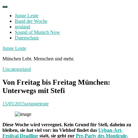
Skip
to
Junge Leute
content
Band der Woche
neuland
Sound of Munich Now
Datenschutz
Facebook
Twitter
Instagram
Junge Leute
München Lebt. Menschen und mehr.
Uncategorized
Von Freitag bis Freitag München:
Unterwegs mit Stefi
15/05/2015
szjungeleute
Diese Woche wird verregnet. Kein Grund für Stefi, daheim zu
bleiben, sie hat viel vor: im Viehhof findet das
Urban-Art-
Festival Deadline
statt, sie geht zur
Pre-Party des Monticule-