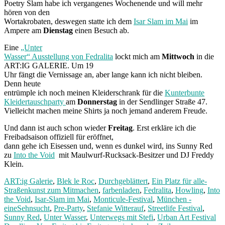
Poetry Slam habe ich vergangenes Wochenende und will mehr
hören von den
Wortakrobaten, deswegen statte ich dem
Isar Slam im Mai
im
Ampere am
Dienstag
einen Besuch ab.
Eine
„Unter
Wasser“ Ausstellung von Fedralita
lockt mich am
Mittwoch
in die
ART:IG GALERIE. Um 19
Uhr fängt die Vernissage an, aber lange kann ich nicht bleiben.
Denn heute
entrümple ich noch meinen Kleiderschrank für die
Kunterbunte
Kleidertauschparty
am
Donnerstag
in der Sendlinger Straße 47.
Vielleicht machen meine Shirts ja noch jemand anderem Freude.
Und dann ist auch schon wieder
Freitag
. Erst erkläre ich die
Freibadsaison offiziell für eröffnet,
dann gehe ich Eisessen und, wenn es dunkel wird, ins Sunny Red
zu
Into the Void
mit Maulwurf-Rucksack-Besitzer und DJ Freddy
Klein.
ART:ig Galerie
,
Blek le Roc
,
Durchgeblättert
,
Ein Platz für alle-
Straßenkunst zum Mitmachen
,
farbenladen
,
Fedralita
,
Howling
,
Into
the Void
,
Isar-Slam im Mai
,
Monticule-Festival
,
München -
eineSehnsucht
,
Pre-Party
,
Stefanie Witterauf
,
Streetlife Festival
,
Sunny Red
,
Unter Wasser
,
Unterwegs mit Stefi
,
Urban Art Festival