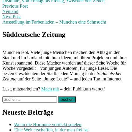
Deadline
,
Von Freitag bis Freitag
,
zwischen den Zeilen
Post
Previous
Previous Post
post:
Neuland
navigation
Next Post
Ausstellung im Farbenladen – München eine Sehnsucht
Next
Post:
Süddeutsche Zeitung
München lebt. Viele junge Menschen machen den Alltag in der
Stadt und im Umland mit ihren Ideen, mit ihren Projekten und ihrer
Kunst spannend. Diese Macher werden auf dieser Seite Woche für
Woche vorgestellt – von jungen Autoren, für junge Leser. Die
besten Geschichten der Stadt: jeden Montag in der
Süddeutschen
Zeitung
auf der Seite „Junge Leute“ – und jeden Tag im Internet.
Lust, mitzuarbeiten?
Mach mit
– dein Publikum wartet!
Suchen
nach:
Neueste Beiträge
Wenn die Hormone verrückt spielen
Eine Welt erschaffen, in der man frei ist