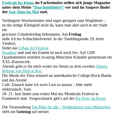
Festivals ins Kong
, im Farbenladen stellen sich junge Magazine
unter dem Motto
“Durchgeblättert”
vor und im Ampere findet
der
Isar-Slam im Mai
statt.
Verlängerte Wochenenden sind super geeignet zum Wegfahren –
ist das nötige Kleingeld nicht da, kann man aber auch in der Stadt
ein
gewisses Urlaubsfeeling bekommen. Am
Freitag
radle ich ins Schlachthofviertel. In der Tumblingstraße 29, beim
Viehhof,
findet das
Urban Art Festival
Deadline
statt und der Eintritt ist auch noch frei. Auf 1200
Quadratmetern erstellen zwanzig Münchner Künstler gemeinsam ein
XXL-Kunstwerk.
Abends geht es für mich weiter ins Strom zu dem zweiten
Album-
Release von Blek le Roc
.
Die Musik des Trios erinnert an amerikanische College-Rock-Bands
und das Atomic
Café. Danach habe ich noch Lust zu tanzen – bitte mehr
elektronisch. Vom
18- 21. Juni findet zum ersten Mal das Monticule-Festival in
Frankreich statt. Vorgeschmack gibt’s auf der
Pre Party im Kong
.
Die Veranstaltung
Ein Platz für alle – Straßenkunst zum Mitmachen
steht am
Samstag
auf meiner