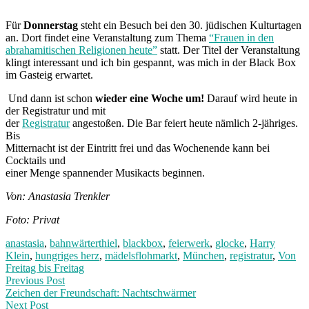
Für
Donnerstag
steht ein Besuch bei den 30. jüdischen Kulturtagen
an. Dort findet eine Veranstaltung zum Thema
“Frauen in den
abrahamitischen Religionen heute”
statt. Der Titel der Veranstaltung
klingt interessant und ich bin gespannt, was mich in der Black Box
im Gasteig erwartet.
Und dann ist schon
wieder eine Woche um!
Darauf wird heute in
der Registratur und mit
der
Registratur
angestoßen. Die Bar feiert heute nämlich 2-jähriges.
Bis
Mitternacht ist der Eintritt frei und das Wochenende kann bei
Cocktails und
einer Menge spannender Musikacts beginnen.
Von: Anastasia Trenkler
Foto: Privat
anastasia
,
bahnwärterthiel
,
blackbox
,
feierwerk
,
glocke
,
Harry
Klein
,
hungriges herz
,
mädelsflohmarkt
,
München
,
registratur
,
Von
Freitag bis Freitag
Post
Previous
Previous Post
post:
Zeichen der Freundschaft: Nachtschwärmer
navigation
Next Post