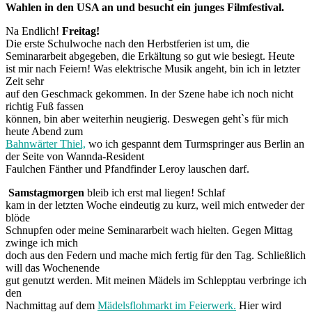
Wahlen in den USA an und besucht ein junges Filmfestival.
Na Endlich!
Freitag!
Die erste Schulwoche nach den Herbstferien ist um, die
Seminararbeit abgegeben, die Erkältung so gut wie besiegt. Heute
ist mir nach Feiern! Was elektrische Musik angeht, bin ich in letzter
Zeit sehr
auf den Geschmack gekommen. In der Szene habe ich noch nicht
richtig Fuß fassen
können, bin aber weiterhin neugierig. Deswegen geht`s für mich
heute Abend zum
Bahnwärter Thiel,
wo ich gespannt dem Turmspringer aus Berlin an
der Seite von Wannda-Resident
Faulchen Fänther und Pfandfinder Leroy lauschen darf.
Samstagmorgen
bleib ich erst mal liegen! Schlaf
kam in der letzten Woche eindeutig zu kurz, weil mich entweder der
blöde
Schnupfen oder meine Seminararbeit wach hielten. Gegen Mittag
zwinge ich mich
doch aus den Federn und mache mich fertig für den Tag. Schließlich
will das Wochenende
gut genutzt werden. Mit meinen Mädels im Schlepptau verbringe ich
den
Nachmittag auf dem
Mädelsflohmarkt im Feierwerk.
Hier wird