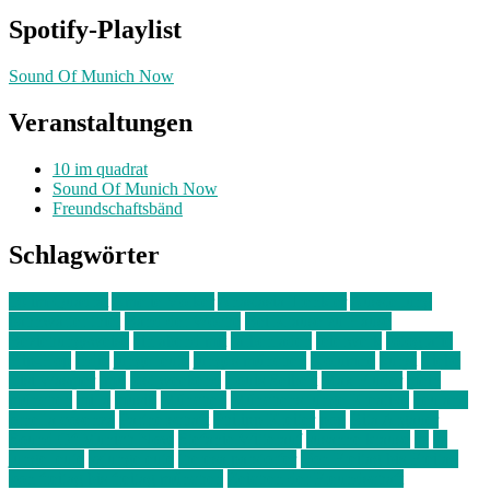
Spotify-Playlist
Sound Of Munich Now
Veranstaltungen
10 im quadrat
Sound Of Munich Now
Freundschaftsbänd
Schlagwörter
10 im Quadrat
Amelie Völker
Anastasia Trenkler
Ausstellung
bahnwärter thiel
Band der Woche
Bei Krause zu Hause
Beziehungsweise
ein abend mit
farbenladen
feierwerk
fotografie
Hip-Hop
indie
junge leute
junges münchen
Kolumne
kunst
Liebe
Lisi Wasmer
lmu
lost weekend
Louis Seibert
Max Fluder
mein
münchen
milla
musik
München
Münchens junge Kreative
neuland
ornella cosenza
Partnerschaft
Philipp Kreiter
pop
Rita Argauer
Sound Of Munich Now
Stefanie Witterauf
susanne krause
sz
sz
junge leute
szjungeleute
theresa parstorfer
Von Freitag bis Freitag
von freitag bis freitag münchen
Zeichen der Freundschaft