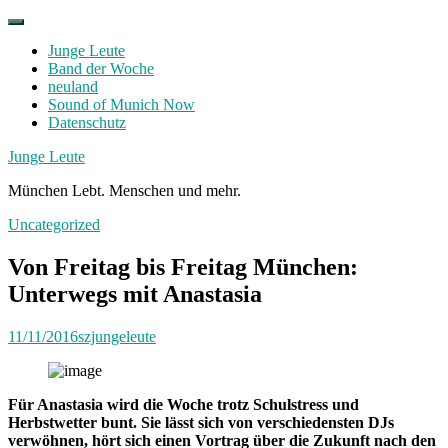
Skip
to
Junge Leute
content
Band der Woche
neuland
Sound of Munich Now
Datenschutz
Facebook
Twitter
Instagram
Junge Leute
München Lebt. Menschen und mehr.
Uncategorized
Von Freitag bis Freitag München:
Unterwegs mit Anastasia
11/11/2016
szjungeleute
Für Anastasia wird die Woche trotz Schulstress und
Herbstwetter bunt. Sie lässt sich von verschiedensten DJs
verwöhnen, hört sich einen Vortrag über die Zukunft nach den