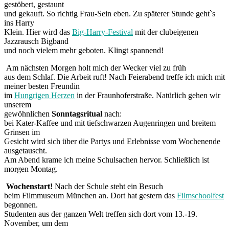
gestöbert, gestaunt
und gekauft. So richtig Frau-Sein eben. Zu späterer Stunde geht`s
ins Harry
Klein. Hier wird das
Big-Harry-Festival
mit der clubeigenen
Jazzrausch Bigband
und noch vielem mehr geboten. Klingt spannend!
Am nächsten Morgen holt mich der Wecker viel zu früh
aus dem Schlaf. Die Arbeit ruft! Nach Feierabend treffe ich mich mit
meiner besten Freundin
im
Hungrigen Herzen
in der Fraunhoferstraße. Natürlich gehen wir
unserem
gewöhnlichen
Sonntagsritual
nach:
bei Kater-Kaffee und mit tiefschwarzen Augenringen und breitem
Grinsen im
Gesicht wird sich über die Partys und Erlebnisse vom Wochenende
ausgetauscht.
Am Abend krame ich meine Schulsachen hervor. Schließlich ist
morgen Montag.
Wochenstart!
Nach der Schule steht ein Besuch
beim Filmmuseum München an. Dort hat gestern das
Filmschoolfest
begonnen.
Studenten aus der ganzen Welt treffen sich dort vom 13.-19.
November, um dem