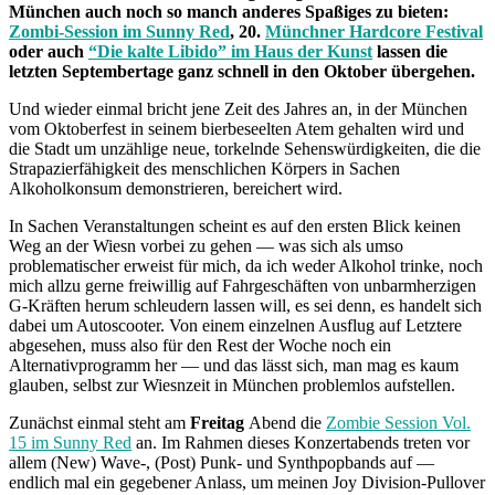
München auch noch so manch anderes Spaßiges zu bieten:
Zombi-Session im Sunny Red
, 20.
Münchner Hardcore Festival
oder auch
“Die kalte Libido” im Haus der Kunst
lassen die
letzten Septembertage ganz schnell in den Oktober übergehen.
Und wieder einmal bricht jene Zeit des Jahres an, in der München
vom Oktoberfest in seinem bierbeseelten Atem gehalten wird und
die Stadt um unzählige neue, torkelnde Sehenswürdigkeiten, die die
Strapazierfähigkeit des menschlichen Körpers in Sachen
Alkoholkonsum demonstrieren, bereichert wird.
In Sachen Veranstaltungen scheint es auf den ersten Blick keinen
Weg an der Wiesn vorbei zu gehen — was sich als umso
problematischer erweist für mich, da ich weder Alkohol trinke, noch
mich allzu gerne freiwillig auf Fahrgeschäften von unbarmherzigen
G-Kräften herum schleudern lassen will, es sei denn, es handelt sich
dabei um Autoscooter. Von einem einzelnen Ausflug auf Letztere
abgesehen, muss also für den Rest der Woche noch ein
Alternativprogramm her — und das lässt sich, man mag es kaum
glauben, selbst zur Wiesnzeit in München problemlos aufstellen.
Zunächst einmal steht am
Freitag
Abend die
Zombie Session Vol.
15 im Sunny Red
an. Im Rahmen dieses Konzertabends treten vor
allem (New) Wave-, (Post) Punk- und Synthpopbands auf —
endlich mal ein gegebener Anlass, um meinen Joy Division-Pullover