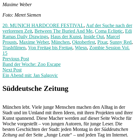
Maxime Weber
Foto: Meret Siemen
20. MUNICH HARDCORE FESTIVAL
,
Auf der Suche nach der
verlorenen Zeit
,
Between The Buried And Me
,
Coma Ecliptic
,
Edi
Ramas Daily Drawings
,
Haus der Kunst
,
Inside Out
,
Marcel
Prousts
,
Maxime Weber
,
München
,
Oktoberfest
,
Pixar
,
Sunny Red
,
Trashfilmen
,
Von Freitag bis Freitag
,
Wiesn
,
Zombie Session Vol.
15
Post
Previous
Previous Post
post:
Band der Woche: Zoo Escape
navigation
Next Post
Ein Abend mit: Jan Salgovic
Next
Post:
Süddeutsche Zeitung
München lebt. Viele junge Menschen machen den Alltag in der
Stadt und im Umland mit ihren Ideen, mit ihren Projekten und ihrer
Kunst spannend. Diese Macher werden auf dieser Seite Woche für
Woche vorgestellt – von jungen Autoren, für junge Leser. Die
besten Geschichten der Stadt: jeden Montag in der
Süddeutschen
Zeitung
auf der Seite „Junge Leute“ – und jeden Tag im Internet.