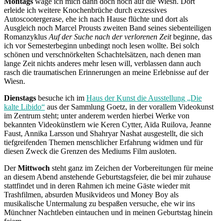
Montags
wage ich mich dann doch noch auf die Wiesn. Dort
erleide ich weitere Knochenbrüche durch exzessives
Autoscootergerase, ehe ich nach Hause flüchte und dort als
Ausgleich noch Marcel Prousts zweiten Band seines siebenteiligen
Romanzyklus
Auf der Suche nach der verlorenen Zeit
beginne, das
ich vor Semesterbeginn unbedingt noch lesen wollte. Bei solch
schönen und verschnörkelten Schachtelsätzen, nach denen man
lange Zeit nichts anderes mehr lesen will, verblassen dann auch
rasch die traumatischen Erinnerungen an meine Erlebnisse auf der
Wiesn.
Dienstags
besuche ich im
Haus der Kunst die Ausstellung „Die
kalte Libido“
aus der Sammlung Goetz, in der vorallem Videokunst
im Zentrum steht; unter anderem werden hierbei Werke von
bekannten Videokünstlern wie Keren Cytter, Aïda Ruilova, Jeanne
Faust, Annika Larsson und Shahryar Nashat ausgestellt, die sich
tiefgreifenden Themen menschlicher Erfahrung widmen und für
diesen Zweck die Grenzen des Mediums Film ausloten.
Der
Mittwoch
steht ganz im Zeichen der Vorbereitungen für meine
an diesem Abend anstehende Geburtstagsfeier, die bei mir zuhause
stattfindet und in deren Rahmen ich meine Gäste wieder mit
Trashfilmen, absurden Musikvideos und Money Boy als
musikalische Untermalung zu bespaßen versuche, ehe wir ins
Münchner Nachtleben eintauchen und in meinen Geburtstag hinein