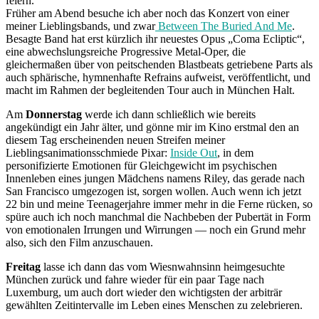
feiern.
Früher am Abend besuche ich aber noch das Konzert von einer
meiner Lieblingsbands, und zwar
Between The Buried And Me
.
Besagte Band hat erst kürzlich ihr neuestes Opus „Coma Ecliptic“,
eine abwechslungsreiche Progressive Metal-Oper, die
gleichermaßen über von peitschenden Blastbeats getriebene Parts als
auch sphärische, hymnenhafte Refrains aufweist, veröffentlicht, und
macht im Rahmen der begleitenden Tour auch in München Halt.
Am
Donnerstag
werde ich dann schließlich wie bereits
angekündigt ein Jahr älter, und gönne mir im Kino erstmal den an
diesem Tag erscheinenden neuen Streifen meiner
Lieblingsanimationsschmiede Pixar:
Inside Out
, in dem
personifizierte Emotionen für Gleichgewicht im psychischen
Innenleben eines jungen Mädchens namens Riley, das gerade nach
San Francisco umgezogen ist, sorgen wollen. Auch wenn ich jetzt
22 bin und meine Teenagerjahre immer mehr in die Ferne rücken, so
spüre auch ich noch manchmal die Nachbeben der Pubertät in Form
von emotionalen Irrungen und Wirrungen — noch ein Grund mehr
also, sich den Film anzuschauen.
Freitag
lasse ich dann das vom Wiesnwahnsinn heimgesuchte
München zurück und fahre wieder für ein paar Tage nach
Luxemburg, um auch dort wieder den wichtigsten der arbiträr
gewählten Zeitintervalle im Leben eines Menschen zu zelebrieren.