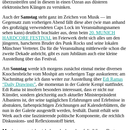
überzustreifen und in diesem in einen Ozean aus düsteren
elektronischen Klängen zu versinken.
Auch der
Samstag
steht ganz im Zeichen von Musik — im
Gegensatz zum vorherigen Abend fällt diese aber (wie man anhand
des großzügig verwendeten Caps Lock im Veranstaltungsnamen
sehen kann) deutlich brachialer aus, denn beim
20. MUNICH
HARDCORE FESTIVAL
im Feierwerk dreht sich alles um den
jüngeren, harscheren Bruder des Punk Rocks und seine lokalen
Münchner Vertreter. Da für die Veranstaltung mittlerweile schon die
zweite Dekade anbricht, gibt es zum Jubiläum auch eine kleine
Ausstellung über das Festival.
Am
Sonntag
werde ich morgens zunächst einmal meine diversen
Knochenbrüche vom Moshpit am vorherigen Tage auskurieren; am
Nachmittag gehe ich dann weiter zur Ausstellung über
Edi Ramas
“Daily Drawings”
, die momentan in der Galerie Kempl stattfindet.
Edi Rama ist insofern besonders interessant, dass er nicht nur
Künstler, sondern gleichzeitig auch aktueller Ministerpräsident
Albaniens ist, der seine tagtäglichen Erfahrungen und Erlebnisse in
abstrakten, farbenprächtigen Zeichnungen auf Kalenderblättern, die
nun in der Galerie ausgestellt werden, festhält. Damit erhält sein
Werk auch eine faszinierende politische Komponente, die reichlich
Diskussions- und Reflexionsstoff bietet.