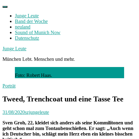
Skip
to
Junge Leute
content
Band der Woche
neuland
Sound of Munich Now
Datenschutz
Facebook
Twitter
Instagram
Junge Leute
München Lebt. Menschen und mehr.
Foto: Robert Haas.
Porträt
Tweed, Trenchcoat und eine Tasse Tee
31/08/2020
szjungeleute
Sven Groh, 22, kleidet sich anders als seine Kommilitonen und
geht schon mal zum Tontaubenschießen. Er sagt: „Auch wenn
ich Deutscher bin, schlägt mein Herz eben ein kleines bisschen