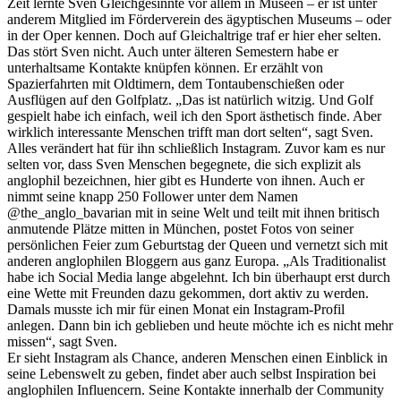
Zeit lernte Sven Gleichgesinnte vor allem in Museen – er ist unter
anderem Mitglied im Förderverein des ägyptischen Museums – oder
in der Oper kennen. Doch auf Gleichaltrige traf er hier eher selten.
Das stört Sven nicht. Auch unter älteren Semestern habe er
unterhaltsame Kontakte knüpfen können. Er erzählt von
Spazierfahrten mit Oldtimern, dem Tontaubenschießen oder
Ausflügen auf den Golfplatz. „Das ist natürlich witzig. Und Golf
gespielt habe ich einfach, weil ich den Sport ästhetisch finde. Aber
wirklich interessante Menschen trifft man dort selten“, sagt Sven.
Alles verändert hat für ihn schließlich Instagram. Zuvor kam es nur
selten vor, dass Sven Menschen begegnete, die sich explizit als
anglophil bezeichnen, hier gibt es Hunderte von ihnen. Auch er
nimmt seine knapp 250 Follower unter dem Namen
@the_anglo_bavarian mit in seine Welt und teilt mit ihnen britisch
anmutende Plätze mitten in München, postet Fotos von seiner
persönlichen Feier zum Geburtstag der Queen und vernetzt sich mit
anderen anglophilen Bloggern aus ganz Europa. „Als Traditionalist
habe ich Social Media lange abgelehnt. Ich bin überhaupt erst durch
eine Wette mit Freunden dazu gekommen, dort aktiv zu werden.
Damals musste ich mir für einen Monat ein Instagram-Profil
anlegen. Dann bin ich geblieben und heute möchte ich es nicht mehr
missen“, sagt Sven.
Er sieht Instagram als Chance, anderen Menschen einen Einblick in
seine Lebenswelt zu geben, findet aber auch selbst Inspiration bei
anglophilen Influencern. Seine Kontakte innerhalb der Community