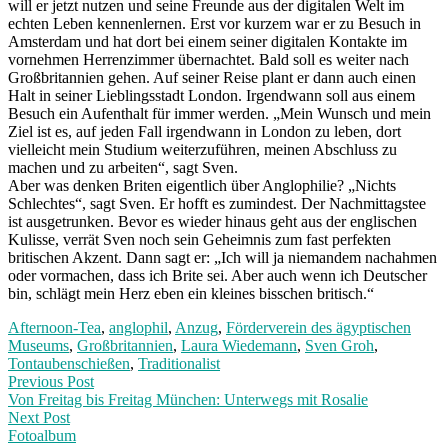
will er jetzt nutzen und seine Freunde aus der digitalen Welt im
echten Leben kennenlernen. Erst vor kurzem war er zu Besuch in
Amsterdam und hat dort bei einem seiner digitalen Kontakte im
vornehmen Herrenzimmer übernachtet. Bald soll es weiter nach
Großbritannien gehen. Auf seiner Reise plant er dann auch einen
Halt in seiner Lieblingsstadt London. Irgendwann soll aus einem
Besuch ein Aufenthalt für immer werden. „Mein Wunsch und mein
Ziel ist es, auf jeden Fall irgendwann in London zu leben, dort
vielleicht mein Studium weiterzuführen, meinen Abschluss zu
machen und zu arbeiten“, sagt Sven.
Aber was denken Briten eigentlich über Anglophilie? „Nichts
Schlechtes“, sagt Sven. Er hofft es zumindest. Der Nachmittagstee
ist ausgetrunken. Bevor es wieder hinaus geht aus der englischen
Kulisse, verrät Sven noch sein Geheimnis zum fast perfekten
britischen Akzent. Dann sagt er: „Ich will ja niemandem nachahmen
oder vormachen, dass ich Brite sei. Aber auch wenn ich Deutscher
bin, schlägt mein Herz eben ein kleines bisschen britisch.“
Afternoon-Tea
,
anglophil
,
Anzug
,
Förderverein des ägyptischen
Museums
,
Großbritannien
,
Laura Wiedemann
,
Sven Groh
,
Tontaubenschießen
,
Traditionalist
Post
Previous
Previous Post
post:
Von Freitag bis Freitag München: Unterwegs mit Rosalie
navigation
Next Post
Fotoalbum