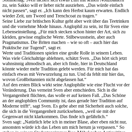
zu, sein Sakko will er lieber nicht ausziehen. „Das würde einfach
nicht passen“, sagt er. „Ich kann den Herbst kaum erwarten. Endlich
wieder Zeit, um Tweed und Trenchcoat zu tragen.“
Seine Liebe zur britischen Kultur geht aber weit über das Teetrinken
und die vornehme Mode hinaus. Anglophil zu sein, ist für Sven eine
Lebenseinstellung. „Für mich stecken schon hinter der Art, sich zu
kleiden, gewisse englische Werte. Stilbewusstsein, aber auch
Pragmatismus. Die Briten machen – wie so oft – auch hier das
Praktische zur Tugend“, sagt er.
Werte und Traditionen spielen eine große Rolle in seinem Leben.
Was viele Gleichaltrige ablehnen, schätzt Sven. „Das hört sich jetzt
wahnsinnig altmodisch an, aber ich finde, hier in Deutschland
könnte wieder mehr Tradition gelebt werden. Für mich hat das
einfach etwas mit Verwurzelung zu tun. Und da fehlt mir hier das,
wovon Großbritannien nicht abgelassen hat.“
Auf den ersten Blick wirkt seine Anglophilie wie eine Flucht vor der
Veränderung. Das verneint Sven aber entschieden. Sich in die
Vergangenheit flüchten, das wolle er auf keinen Fall. „Das Schöne
an der anglophilen Community ist, dass gerade hier Tradition auf
Moderne trifft“, sagt Sven. Es gebe aber mit Sicherheit auch solche,
die sich in die Vergangenheit zurücksehnen, „weil sie mit der
Gegenwart nicht klarkommen. Das finde ich gefährlich.“
Sven sagt: „Natürlich lebe ich in meiner Blase, aber eben nicht nur,
ansonsten würde ich das Leben um mich herum ja verpassen.“ So