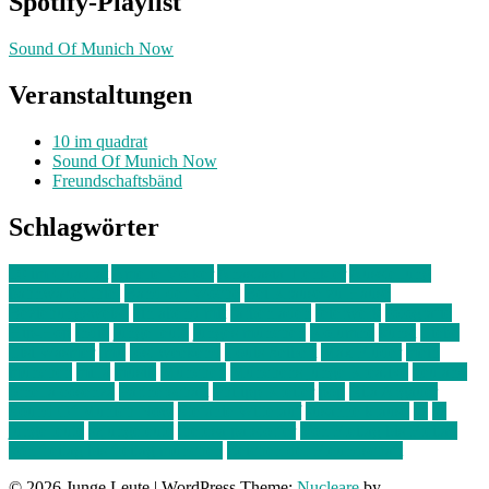
Spotify-Playlist
Sound Of Munich Now
Veranstaltungen
10 im quadrat
Sound Of Munich Now
Freundschaftsbänd
Schlagwörter
10 im Quadrat
Amelie Völker
Anastasia Trenkler
Ausstellung
bahnwärter thiel
Band der Woche
Bei Krause zu Hause
Beziehungsweise
ein abend mit
farbenladen
feierwerk
fotografie
Hip-Hop
indie
junge leute
junges münchen
Kolumne
kunst
Liebe
Lisi Wasmer
lmu
lost weekend
Louis Seibert
Max Fluder
mein
münchen
milla
musik
München
Münchens junge Kreative
neuland
ornella cosenza
Partnerschaft
Philipp Kreiter
pop
Rita Argauer
Sound Of Munich Now
Stefanie Witterauf
susanne krause
sz
sz
junge leute
szjungeleute
theresa parstorfer
Von Freitag bis Freitag
von freitag bis freitag münchen
Zeichen der Freundschaft
© 2026 Junge Leute
|
WordPress Theme:
Nucleare
by