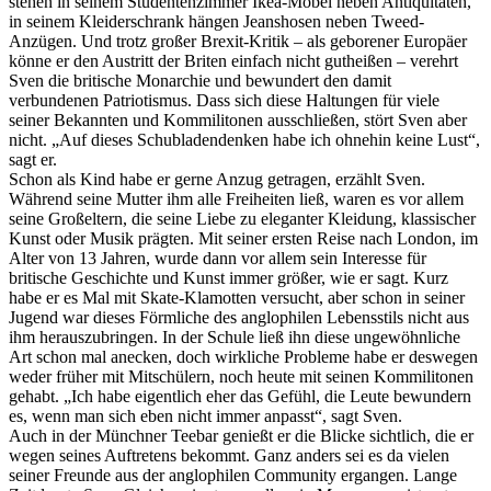
stehen in seinem Studentenzimmer Ikea-Möbel neben Antiquitäten,
in seinem Kleiderschrank hängen Jeanshosen neben Tweed-
Anzügen. Und trotz großer Brexit-Kritik – als geborener Europäer
könne er den Austritt der Briten einfach nicht gutheißen – verehrt
Sven die britische Monarchie und bewundert den damit
verbundenen Patriotismus. Dass sich diese Haltungen für viele
seiner Bekannten und Kommilitonen ausschließen, stört Sven aber
nicht. „Auf dieses Schubladendenken habe ich ohnehin keine Lust“,
sagt er.
Schon als Kind habe er gerne Anzug getragen, erzählt Sven.
Während seine Mutter ihm alle Freiheiten ließ, waren es vor allem
seine Großeltern, die seine Liebe zu eleganter Kleidung, klassischer
Kunst oder Musik prägten. Mit seiner ersten Reise nach London, im
Alter von 13 Jahren, wurde dann vor allem sein Interesse für
britische Geschichte und Kunst immer größer, wie er sagt. Kurz
habe er es Mal mit Skate-Klamotten versucht, aber schon in seiner
Jugend war dieses Förmliche des anglophilen Lebensstils nicht aus
ihm herauszubringen. In der Schule ließ ihn diese ungewöhnliche
Art schon mal anecken, doch wirkliche Probleme habe er deswegen
weder früher mit Mitschülern, noch heute mit seinen Kommilitonen
gehabt. „Ich habe eigentlich eher das Gefühl, die Leute bewundern
es, wenn man sich eben nicht immer anpasst“, sagt Sven.
Auch in der Münchner Teebar genießt er die Blicke sichtlich, die er
wegen seines Auftretens bekommt. Ganz anders sei es da vielen
seiner Freunde aus der anglophilen Community ergangen. Lange