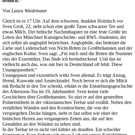
britisch.“
Von
Laura Wiedemann
Gleich ist es 17 Uhr. Auf dem schweren, dunklen Holztisch vor
Sven Groh, 22, steht schon eine große Tasse schwarzer Tee und
etwas Milch. Der britische Nachmittagstee ist eine feste Größe im
Leben des Münchner Kunstgeschichte- und BWL-Studenten, der
sich selbst als anglophil bezeichnet. Anglophilie, das bedeutet die
Liebe und Leidenschaft von Nicht-Briten zu Großbritannien und der
englischen Kultur. Sven sagt: „Für mich sind die Briten die Nummer
eins der Exzentriker. Das finde ich beeindruckend. Und das ist
vielleicht auch das, was mir hier in Deutschland oft fehlt. Diese
Unangepasstheit.“
Unangepasst und exzentrisch wirkt Sven allemal. Er trägt Anzug,
Hemd, Krawatte und Anstecknadel. Noch bevor er sich die Milch
mit Bedacht in den Tee schenkt, erklärt er die Entstehungsgeschichte
des Afternoon-Tea im 19. Jahrhundert. Sven kennt viele
Geschichten über Großbritannien. So sitzt er auf den gestreiften
Polstermöbeln in der viktorianischen Teebar und erzählt. Neben den
vertäfelten Wänden und den Kronleuchtern, die von der
verspiegelten Decke hängen, sieht er fast selbst wie einer der
britischen Herren aus vergangenen Zeiten aus, die auf den
Gemälden an den Wänden zu sehen sind.
In der Teebar ist es nicht viel kühler als draußen. Ein schwüler
Sommertag. Sven fächert sich etwas Luft mit seinen Notizblättern