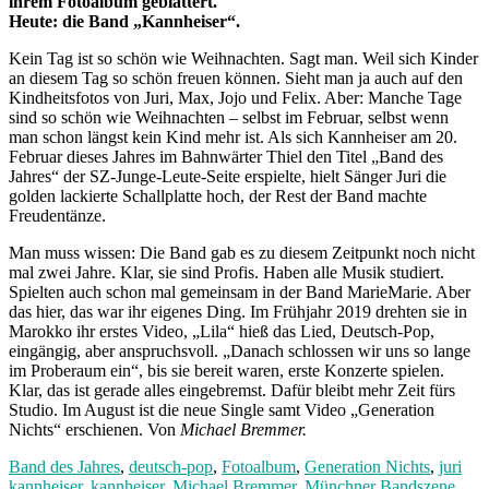
ihrem Fotoalbum geblättert.
Heute: die Band „Kannheiser“.
Kein Tag ist so schön wie Weihnachten. Sagt man. Weil sich Kinder
an diesem Tag so schön freuen können. Sieht man ja auch auf den
Kindheitsfotos von Juri, Max, Jojo und Felix. Aber: Manche Tage
sind so schön wie Weihnachten – selbst im Februar, selbst wenn
man schon längst kein Kind mehr ist. Als sich Kannheiser am 20.
Februar dieses Jahres im Bahnwärter Thiel den Titel „Band des
Jahres“ der SZ-Junge-Leute-Seite erspielte, hielt Sänger Juri die
golden lackierte Schallplatte hoch, der Rest der Band machte
Freudentänze.
Man muss wissen: Die Band gab es zu diesem Zeitpunkt noch nicht
mal zwei Jahre. Klar, sie sind Profis. Haben alle Musik studiert.
Spielten auch schon mal gemeinsam in der Band MarieMarie. Aber
das hier, das war ihr eigenes Ding. Im Frühjahr 2019 drehten sie in
Marokko ihr erstes Video, „Lila“ hieß das Lied, Deutsch-Pop,
eingängig, aber anspruchsvoll. „Danach schlossen wir uns so lange
im Proberaum ein“, bis sie bereit waren, erste Konzerte spielen.
Klar, das ist gerade alles eingebremst. Dafür bleibt mehr Zeit fürs
Studio. Im August ist die neue Single samt Video „Generation
Nichts“ erschienen. Von
Michael Bremmer.
Band des Jahres
,
deutsch-pop
,
Fotoalbum
,
Generation Nichts
,
juri
kannheiser
,
kannheiser
,
Michael Bremmer
,
Münchner Bandszene