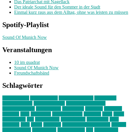
Das Patriarchat mit Nagellack
Der ideale Sound für den Sommer in der Stadt
Einmal kurz raus aus dem Alltag, ohne was leisten zu müssen
Spotify-Playlist
Sound Of Munich Now
Veranstaltungen
10 im quadrat
Sound Of Munich Now
Freundschaftsbänd
Schlagwörter
10 im Quadrat
Amelie Völker
Anastasia Trenkler
Ausstellung
bahnwärter thiel
Band der Woche
Bei Krause zu Hause
Beziehungsweise
ein abend mit
farbenladen
feierwerk
fotografie
Hip-Hop
indie
junge leute
junges münchen
Kolumne
kunst
Liebe
Lisi Wasmer
lmu
lost weekend
Louis Seibert
Max Fluder
mein
münchen
milla
musik
München
Münchens junge Kreative
neuland
ornella cosenza
Partnerschaft
Philipp Kreiter
pop
Rita Argauer