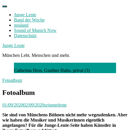
Skip
to
Junge Leute
content
Band der Woche
neuland
Sound of Munich Now
Datenschutz
Facebook
Twitter
Instagram
Junge Leute
München Lebt. Menschen und mehr.
Catherina Hess, Gunther Hahn, privat (3)
Fotoalbum
Fotoalbum
01/09/2020
02/09/2020
szjungeleute
Sie sind von Münchens Bühnen nicht mehr wegzudenken. Aber
wie haben die Musiker und Musikerinnen eigentlich
angefangen? Für die Junge-Leute-Seite haben Künstler in