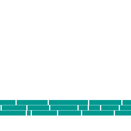
ter thiel
Band der Woche
Bei Krause zu Hause
Beziehungsweise
ein 
d
Louis Seibert
Max Fluder
mein münchen
milla
musik
München
Münch
usanne krause
sz
sz junge leute
szjungeleute
theresa parstorfer
Von Frei