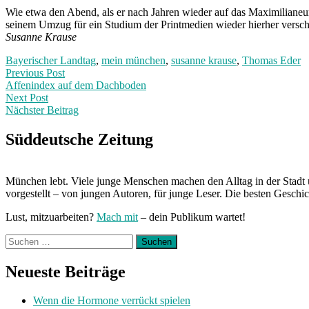
Wie etwa den Abend, als er nach Jahren wieder auf das Maximilianeum 
seinem Umzug für ein Studium der Printmedien wieder hierher verschl
Susanne Krause
Bayerischer Landtag
,
mein münchen
,
susanne krause
,
Thomas Eder
Post
Previous
Previous Post
post:
Affenindex auf dem Dachboden
navigation
Next Post
Nächster Beitrag
Next
Post:
Süddeutsche Zeitung
München lebt. Viele junge Menschen machen den Alltag in der Stadt 
vorgestellt – von jungen Autoren, für junge Leser. Die besten Geschi
Lust, mitzuarbeiten?
Mach mit
– dein Publikum wartet!
Suchen
nach:
Neueste Beiträge
Wenn die Hormone verrückt spielen