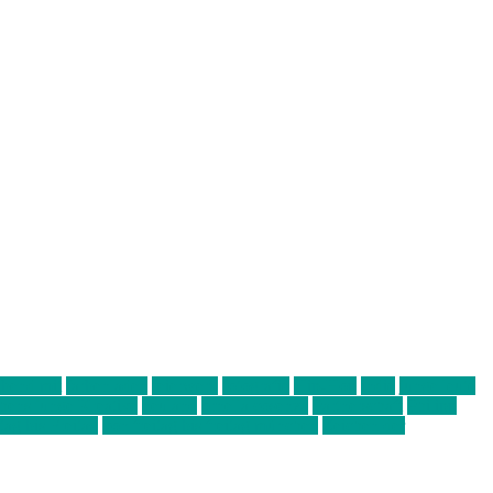
abend mit
farbenladen
feierwerk
fotografie
Hip-Hop
indie
junge leute
ens junge Kreative
neuland
ornella cosenza
Partnerschaft
Philipp
tag bis Freitag
von freitag bis freitag münchen
Zeichen der