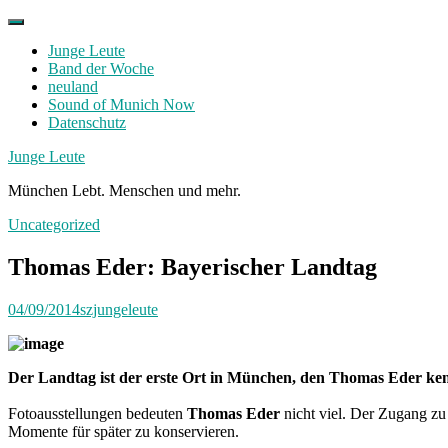
Skip
to
Junge Leute
content
Band der Woche
neuland
Sound of Munich Now
Datenschutz
Facebook
Twitter
Instagram
Junge Leute
München Lebt. Menschen und mehr.
Uncategorized
Thomas Eder: Bayerischer Landtag
04/09/2014
szjungeleute
Der Landtag ist der erste Ort in München, den Thomas Eder kenn
Fotoausstellungen bedeuten
Thomas Eder
nicht viel. Der Zugang zu 
Momente für später zu konservieren.