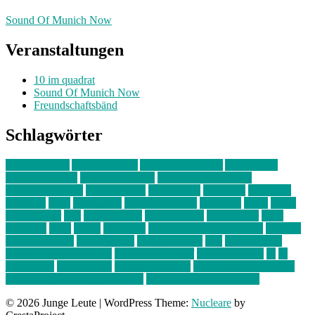
Sound Of Munich Now
Veranstaltungen
10 im quadrat
Sound Of Munich Now
Freundschaftsbänd
Schlagwörter
10 im Quadrat
Amelie Völker
Anastasia Trenkler
Ausstellung
bahnwärter thiel
Band der Woche
Bei Krause zu Hause
Beziehungsweise
ein abend mit
farbenladen
feierwerk
fotografie
Hip-Hop
indie
junge leute
junges münchen
Kolumne
kunst
Liebe
Lisi Wasmer
lmu
lost weekend
Louis Seibert
Max Fluder
mein
münchen
milla
musik
München
Münchens junge Kreative
neuland
ornella cosenza
Partnerschaft
Philipp Kreiter
pop
Rita Argauer
Sound Of Munich Now
Stefanie Witterauf
susanne krause
sz
sz
junge leute
szjungeleute
theresa parstorfer
Von Freitag bis Freitag
von freitag bis freitag münchen
Zeichen der Freundschaft
© 2026 Junge Leute
|
WordPress Theme:
Nucleare
by