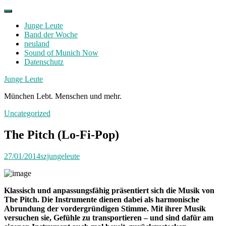
Skip
to
Junge Leute
content
Band der Woche
neuland
Sound of Munich Now
Datenschutz
Facebook
Twitter
Instagram
Junge Leute
München Lebt. Menschen und mehr.
Uncategorized
The Pitch (Lo-Fi-Pop)
27/01/2014
szjungeleute
Klassisch und anpassungsfähig präsentiert sich die Musik von
The Pitch. Die Instrumente dienen dabei als harmonische
Abrundung der vordergründigen Stimme. Mit ihrer Musik
versuchen sie, Gefühle zu transportieren – und sind dafür am