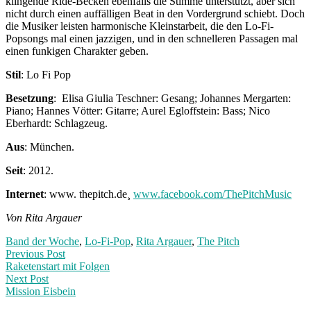
klingende Ride-Becken ebenfalls die Stimme unterstützt, aber sich
nicht durch einen auffälligen Beat in den Vordergrund schiebt. Doch
die Musiker leisten harmonische Kleinstarbeit, die den Lo-Fi-
Popsongs mal einen jazzigen, und in den schnelleren Passagen mal
einen funkigen Charakter geben.
Stil
: Lo Fi Pop
Besetzung
: Elisa Giulia Teschner: Gesang; Johannes Mergarten:
Piano; Hannes Vötter: Gitarre; Aurel Egloffstein: Bass; Nico
Eberhardt: Schlagzeug.
Aus
: München.
Seit
: 2012.
Internet
: www. thepitch.de¸
www.facebook.com/ThePitchMusic
Von Rita Argauer
Band der Woche
,
Lo-Fi-Pop
,
Rita Argauer
,
The Pitch
Post
Previous
Previous Post
post:
Raketenstart mit Folgen
navigation
Next Post
Mission Eisbein
Next