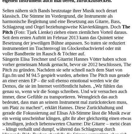
eigenen Instrument auch mal bereit, zurückzustecken.
Selten nähern sich Bands heutzutage ihrer Musik noch derart
klassisch. Die Stimme im Vordergrund, die Instrumente als
harmonische Begleitung und eine Besetzung aus Gitarre, Bass,
Schlagzeug und Orgel beziehungsweise Klavierklängen. Doch
The
Pitch
(Foto: Tjark Lienke) ziehen einen ziemlichen Vorteil daraus.
Seit dem ersten Auftritt im Februar 2013 kann das Quintett seine
Besetzung der jeweiligen Bühne anpassen. So traten sie reduziert
instrumentiert im Trachtenvogl im Glockenbachviertel oder mit
voller Bandbreite im Rausch & Töchter auf.
Sängerin Elisa Teschner und Gitarrist Hannes Vötter haben schon
vorher gemeinsam Musik gemacht, bevor sie 2012 beschlossen, The
Pitch zu gründen. Nachdem sie sehr schnell nach dem Start von
Ego.fm und M 94.5 gespielt wurden, arbeiten The Pitch nun gerade
an einer ersten EP – die soll ebenso emotional werden wie die
Demos, die sie im Internet veröffentlicht haben. „Wir fühlen das
genau so, wenn wir die Songs schreiben. Und wir versuchen auch
immer, diese Gefühle zu transportieren. Wenngleich das auch
bedeutet, dass man an seinem Instrument mal zurückstecken muss,
um Platz zu machen“, erklärt Hannes. Diese Zurückhaltung und
gerade die Fokussierung auf Elisas Alt-Stimme lässt die Musik zwar
ein wenig unscheinbar klingen, gibt ihr aber gleichzeitig einen etwas
schrulligen, jedoch liebenswerten Charme: Die Gitarre – meist clean
– klingt verhallt und dumpf, während das Schlagzeug durch