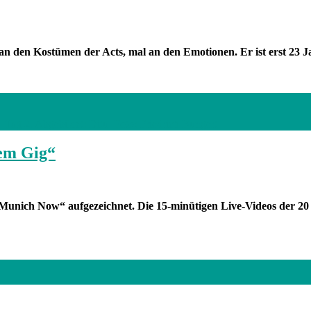
l an den Kostümen der Acts, mal an den Emotionen. Er ist erst 23 J
ag 2. Abgebildet: Ditu. Foto: Friedrich Bungert
nem Gig“
Munich Now“ aufgezeichnet. Die 15-minütigen Live-Videos der 20 