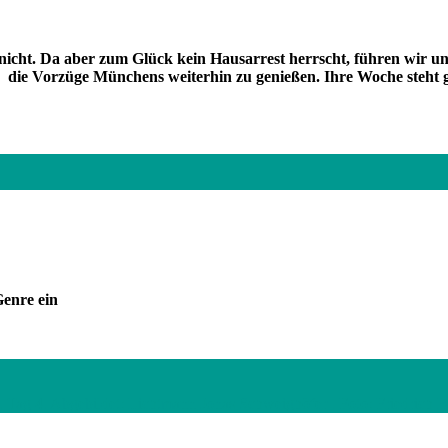
icht. Da aber zum Glück kein Hausarrest herrscht, führen wir un
 die Vorzüge Münchens weiterhin zu genießen. Ihre Woche steht 
enre ein
ag 4. Abgebildet: Lichtmann Jonas Schweighöfer . Foto: Friedrich B