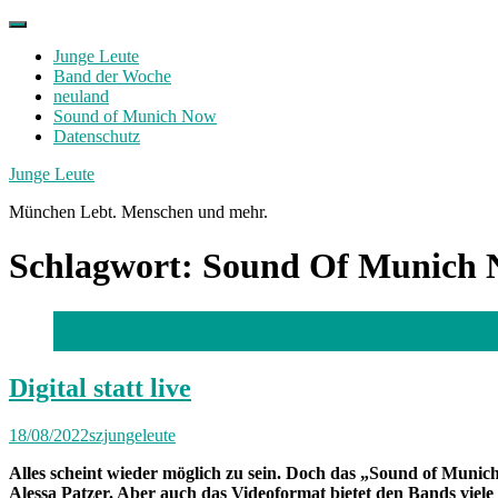
Skip
to
Junge Leute
content
Band der Woche
neuland
Sound of Munich Now
Datenschutz
Facebook
Twitter
Instagram
Junge Leute
München Lebt. Menschen und mehr.
Schlagwort:
Sound Of Munich
Foto: Jana Islinger
Digital statt live
18/08/2022
szjungeleute
Alles scheint wieder möglich zu sein. Doch das „Sound of Munich 
Alessa Patzer. Aber auch das Videoformat bietet den Bands viele 