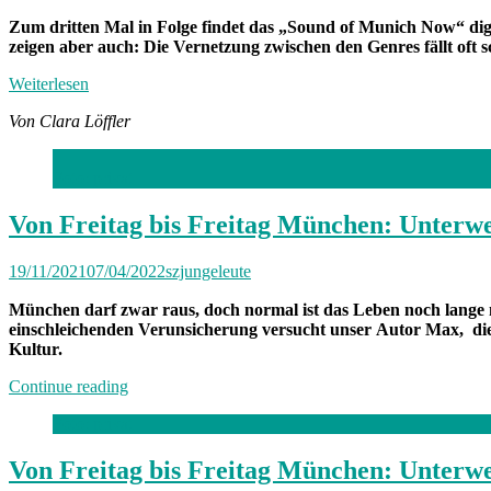
Zum dritten Mal in Folge findet das „Sound of Munich Now“ digita
zeigen aber auch: Die Vernetzung zwischen den Genres fällt oft 
Weiterlesen
Von Clara Löffler
Foto: privat
Von Freitag bis Freitag München: Unterw
19/11/2021
07/04/2022
szjungeleute
München darf zwar raus, doch normal ist das Leben noch lange n
einschleichenden Verunsicherung
versucht unser
Autor Max, die
Kultur.
„Von
Continue reading
Freitag
Foto: privat
bis
Freitag
München:
Von Freitag bis Freitag München: Unterwe
Unterwegs