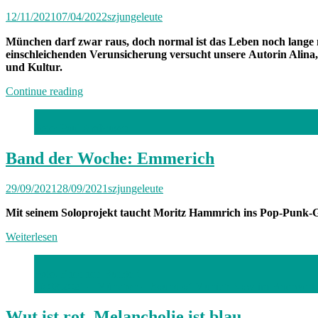
mit
12/11/2021
07/04/2022
szjungeleute
Max“
München darf zwar raus, doch normal ist das Leben noch lange n
einschleichenden Verunsicherung
versucht unsere
Autorin Alina,
und Kultur.
„Von
Continue reading
Freitag
bis
Foto: Paul Ambrusch
Freitag
München:
Unterwegs
Band der Woche: Emmerich
mit
Alina“
29/09/2021
28/09/2021
szjungeleute
Mit seinem Soloprojekt taucht Moritz Hammrich ins Pop-Punk-G
Weiterlesen
Foto: Friedrich Bungert
16.08.2021 – München – Sound of Munich Now im Feierwerk. T
Wut ist rot. Melancholie ist blau