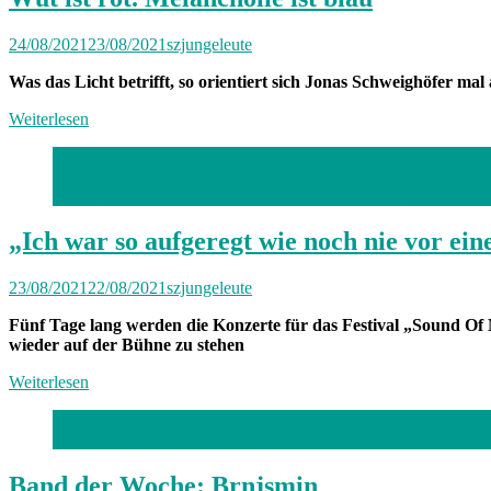
24/08/2021
23/08/2021
szjungeleute
Was das Licht betrifft, so orientiert sich Jonas Schweighöfer ma
Weiterlesen
Foto: Friedrich Bungert
14.08.2021 – München – Sound of Munich Now im Feierwerk. T
„Ich war so aufgeregt wie noch nie vor ei
23/08/2021
22/08/2021
szjungeleute
Fünf Tage lang werden die Konzerte für das Festival „Sound Of 
wieder auf der Bühne zu stehen
Weiterlesen
Foto: Michael McKee
Band der Woche: Brnjsmin