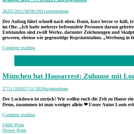
26/05/2021
30/06/2021
szjungeleute
Der Aufzug fährt schnell nach oben. Dann, kurz bevor er hält, t
im Ohr. „Ich hatte mehrere befreundete Personen darum gebeten
Entstanden sind zwölf Werke, darunter Zeichnungen und Skulptur
gewesen, ebenso wie gegenseitige Repräsentation. „Werbung in fr
„Band
Continue reading
der
Woche:
Foto: privat
Brnjsmin“
München hat Hausarrest: Zuhause mit Lou
27/11/2020
27/11/2020
szjungeleute
Der Lockdown ist zurück! Wir wollen euch die Zeit zu Hause e
Denn, zusammen ist man weniger allein ❤ Unser Autor Louis erle
„München
Continue reading
hat
Posts
Older Posts
Hausarrest:
Newer Posts
Zuhause