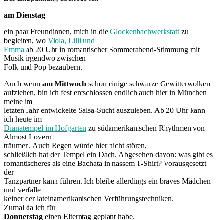
am Dienstag
ein paar Freundinnen, mich in die
Glockenbachwerkstatt
zu
begleiten, wo
Viola, Lilli und
Emma
ab 20 Uhr in romantischer Sommerabend-Stimmung mit
Musik irgendwo zwischen
Folk und Pop bezaubern.
Auch wenn
am Mittwoch
schon einige schwarze Gewitterwolken
aufziehen, bin ich fest entschlossen endlich auch hier in München
meine im
letzten Jahr entwickelte Salsa-Sucht auszuleben. Ab 20 Uhr kann
ich heute im
Dianatempel im Hofgarten
zu südamerikanischen Rhythmen von
Almost-Lovern
träumen. Auch Regen würde hier nicht stören,
schließlich hat der Tempel ein Dach. Abgesehen davon: was gibt es
romantischeres als eine Bachata in nassem T-Shirt? Vorausgesetzt
der
Tanzpartner kann führen. Ich bleibe allerdings ein braves Mädchen
und verfalle
keiner der lateinamerikanischen Verführungstechniken.
Zumal da ich für
Donnerstag
einen Elterntag geplant habe.