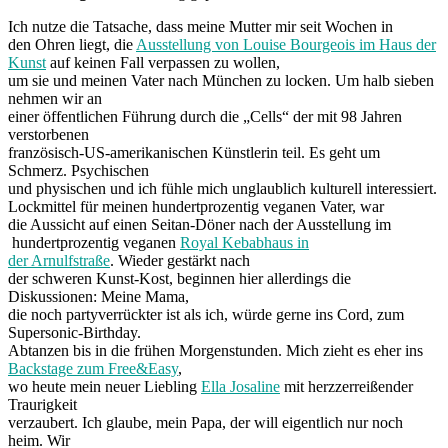
Ich nutze die Tatsache, dass meine Mutter mir seit Wochen in
den Ohren liegt, die
Ausstellung von Louise Bourgeois im Haus der
Kunst
auf keinen Fall verpassen zu wollen,
um sie und meinen Vater nach München zu locken. Um halb sieben
nehmen wir an
einer öffentlichen Führung durch die „Cells“ der mit 98 Jahren
verstorbenen
französisch-US-amerikanischen Künstlerin teil. Es geht um
Schmerz. Psychischen
und physischen und ich fühle mich unglaublich kulturell interessiert.
Lockmittel für meinen hundertprozentig veganen Vater, war
die Aussicht auf einen Seitan-Döner nach der Ausstellung im
hundertprozentig veganen
Royal Kebabhaus in
der Arnulfstraße
. Wieder gestärkt nach
der schweren Kunst-Kost, beginnen hier allerdings die
Diskussionen: Meine Mama,
die noch partyverrückter ist als ich, würde gerne ins Cord, zum
Supersonic-Birthday.
Abtanzen bis in die frühen Morgenstunden. Mich zieht es eher ins
Backstage zum Free&Easy
,
wo heute mein neuer Liebling
Ella Josaline
mit herzzerreißender
Traurigkeit
verzaubert. Ich glaube, mein Papa, der will eigentlich nur noch
heim. Wir