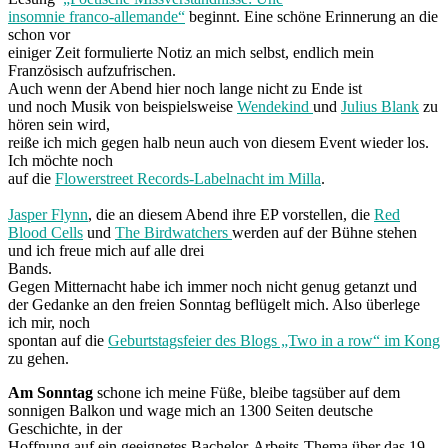
insomnie franco-allemande“
beginnt. Eine schöne Erinnerung an die
schon vor
einiger Zeit formulierte Notiz an mich selbst, endlich mein
Französisch aufzufrischen.
Auch wenn der Abend hier noch lange nicht zu Ende ist
und noch Musik von beispielsweise
Wendekind
und
Julius Blank
zu
hören sein wird,
reiße ich mich gegen halb neun auch von diesem Event wieder los.
Ich möchte noch
auf die
Flowerstreet Records-Labelnacht im Milla
.
Jasper Flynn
, die an diesem Abend ihre EP vorstellen, die
Red
Blood Cells
und
The Birdwatchers
werden auf der Bühne stehen
und ich freue mich auf alle drei
Bands.
Gegen Mitternacht habe ich immer noch nicht genug getanzt und
der Gedanke an den freien Sonntag beflügelt mich. Also überlege
ich mir, noch
spontan auf die
Geburtstagsfeier des Blogs „Two in a row“ im Kong
zu gehen.
Am Sonntag
schone ich meine Füße, bleibe tagsüber auf dem
sonnigen Balkon und wage mich an 1300 Seiten deutsche
Geschichte, in der
Hoffnung auf ein geeignetes Bachelor-Arbeits-Thema über das 19.