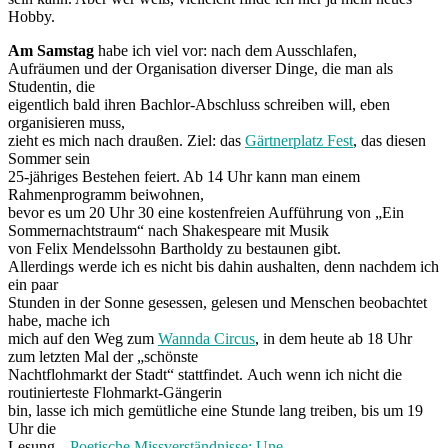
Hobby.
Am Samstag
habe ich viel vor: nach dem Ausschlafen,
Aufräumen und der Organisation diverser Dinge, die man als
Studentin, die
eigentlich bald ihren Bachlor-Abschluss schreiben will, eben
organisieren muss,
zieht es mich nach draußen. Ziel: das
Gärtnerplatz Fest
, das diesen
Sommer sein
25-jähriges Bestehen feiert. Ab 14 Uhr kann man einem
Rahmenprogramm beiwohnen,
bevor es um 20 Uhr 30 eine kostenfreien Aufführung von „Ein
Sommernachtstraum“ nach Shakespeare mit Musik
von Felix Mendelssohn Bartholdy zu bestaunen gibt.
Allerdings werde ich es nicht bis dahin aushalten, denn nachdem ich
ein paar
Stunden in der Sonne gesessen, gelesen und Menschen beobachtet
habe, mache ich
mich auf den Weg zum
Wannda Circus
, in dem heute ab 18 Uhr
zum letzten Mal der „schönste
Nachtflohmarkt der Stadt“ stattfindet. Auch wenn ich nicht die
routinierteste Flohmarkt-Gängerin
bin, lasse ich mich gemütliche eine Stunde lang treiben, bis um 19
Uhr die
Lesung
„Poetische Missverständnisse: Une