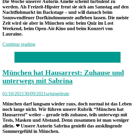
Die Woche unserer Autorin Amelie scheint turbulent zu
werden. Als Freizeit-Hipster freut sie sich am Samstag auf den
Nachtflohmarkt im Backstage – und will danach beim
Sonnwendfeuer Dorfkindmomente aufleben lassen. Die meiste
Zeit wird sie aber in München sein: beim Quiz im Lost
Weekend, beim Open-Air-Kino und beim Konzert von
Lauraine.
„Von
Continue reading
Freitag
bis
Foto: privat
Freitag
München:
Unterwegs
München hat Hausarrest: Zuhause und
mit
unterwegs mit Sabrina
Amelie“
01/10/2021
30/09/2021
szjungeleute
München darf langsam wieder raus, doch normal ist das Leben
noch lange nicht. Wir führen unsere Rubrik “München hat
Hausarrest” weiter – gerade teils zuhause, teils unterwegs mit
Tests, Masken und Abstand. Denn zusammen ist man weniger
allein. ❤ Unsere Autorin Sabrina genießt das ausklingende
Sommergefühl in München.