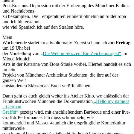
meine
Post-Erasmus-Depression mit der Eroberung des Münchner Kultur-
und Nachtlebens
zu bekämpfen. Die Temperaturen erinnern ohnehin an Südeuropa
und ich bin erstaunt,
wie viel Spanisch ich auf den Straßen höre.
Mein
Wochenende startet kreativ-alternativ. Zuerst schaue ich
am Freitag
um 19 Uhr bei
der Vorstellung von
„Die Welt in Skizzen. Ein Zeichenprojekt“
im
Mixed Munich
Arts in der Katarina-von-Bora-Straße vorbei. Hierbei handelt es sich
um ein
Projekt von Münchner Architektur Studenten, die ihre auf der
ganzen Welt
entstandenen Skizzen als Buch veröffentlichen.
Dann geht es auch gleich weiter ins Atelier Kino, wo anlässlich der
Filmkunstwochen München die Dokumentation
„Hello my name is
– German
Graffiti“
gezeigt wird, mit anschließendem Barbecue und einer live-
Graffiti-Performance. Ich muss schmunzeln, wie
kommerziell und Massen-tauglich die ursprüngliche Konterkultur
mittlerweile
sein kann. Aber wer weiß, vielleicht finde ich hier ja mein neues