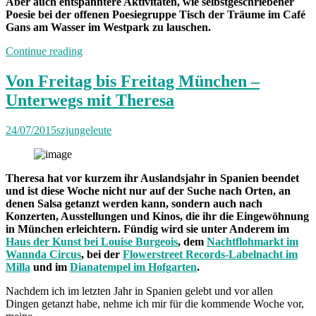
Aber auch entspanntere Aktivitäten, wie selbstgeschriebener
Poesie bei der offenen Poesiegruppe Tisch der Träume im Café
Gans am Wasser im Westpark zu lauschen.
„Von
Continue reading
Freitag
bis
Von Freitag bis Freitag München –
Freitag:
Unterwegs mit Theresa
Unterwegs
mit
Elly“
24/07/2015
szjungeleute
Theresa hat vor kurzem ihr Auslandsjahr in Spanien beendet
und ist diese Woche nicht nur auf der Suche nach Orten, an
denen Salsa getanzt werden kann, sondern auch nach
Konzerten, Ausstellungen und Kinos, die ihr die Eingewöhnung
in München erleichtern. Fündig wird sie unter Anderem im
Haus der Kunst bei Louise Burgeois
, dem
Nachtflohmarkt im
Wannda Circus
, bei der
Flowerstreet Records-Labelnacht im
Milla
und im
Dianatempel im Hofgarten
.
Nachdem ich im letzten Jahr in Spanien gelebt und vor allen
Dingen getanzt habe, nehme ich mir für die kommende Woche vor,