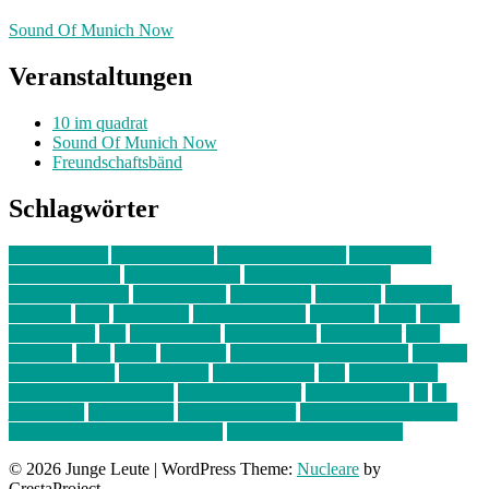
Sound Of Munich Now
Veranstaltungen
10 im quadrat
Sound Of Munich Now
Freundschaftsbänd
Schlagwörter
10 im Quadrat
Amelie Völker
Anastasia Trenkler
Ausstellung
bahnwärter thiel
Band der Woche
Bei Krause zu Hause
Beziehungsweise
ein abend mit
farbenladen
feierwerk
fotografie
Hip-Hop
indie
junge leute
junges münchen
Kolumne
kunst
Liebe
Lisi Wasmer
lmu
lost weekend
Louis Seibert
Max Fluder
mein
münchen
milla
musik
München
Münchens junge Kreative
neuland
ornella cosenza
Partnerschaft
Philipp Kreiter
pop
Rita Argauer
Sound Of Munich Now
Stefanie Witterauf
susanne krause
sz
sz
junge leute
szjungeleute
theresa parstorfer
Von Freitag bis Freitag
von freitag bis freitag münchen
Zeichen der Freundschaft
© 2026 Junge Leute
|
WordPress Theme:
Nucleare
by
CrestaProject.