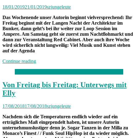
18/01/2019
21/01/2019
szjungeleute
Das Wochenende unser Autorin beginnt vielversprechend: Ihr
Freitag beginnt mit der Langen Nacht der Architektur im
Bunker, dann geht’s bei ihr weiter zur Loop Session im
Ampere. Am Samstag geht sie zuerst zum Nachtflohmarkt und
dann zur Veranstaltung Red Cabinet. Aber auch ihre Woche
wird sicherlich nicht langweilig: Viel Musik und Kunst stehen
auf der Agenda
„Von
Continue reading
Freitag
bis
Freitag:
Unterwegs
Von Freitag bis Freitag: Unterwegs mit
mit
Elly
Anastasia“
17/08/2018
17/08/2018
szjungeleute
Nachdem sich die Temperaturen endlich wieder auf ein
erträgliches Maß eingependelt haben, ist unsere Autorin
unternehmunslustiger denn je. Sogar Tanzen in der Milla zu
Monaco’s Finest / / Funk Soul HipHop ist da wieder möglich.