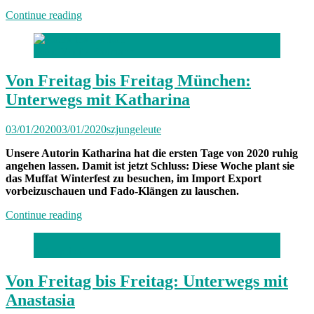
„München
Continue reading
hat
Hausarrest:
Foto: Moritz Baumann
Zuhause
und
unterwegs
Von Freitag bis Freitag München:
mit
Unterwegs mit Katharina
Sabrina“
03/01/2020
03/01/2020
szjungeleute
Unsere Autorin Katharina hat die ersten Tage von 2020 ruhig
angehen lassen. Damit ist jetzt Schluss: Diese Woche plant sie
das Muffat Winterfest zu besuchen, im Import Export
vorbeizuschauen und Fado-Klängen zu lauschen.
„Von
Continue reading
Freitag
bis
Foto: privat
Freitag
München:
Unterwegs
Von Freitag bis Freitag: Unterwegs mit
mit
Anastasia
Katharina“