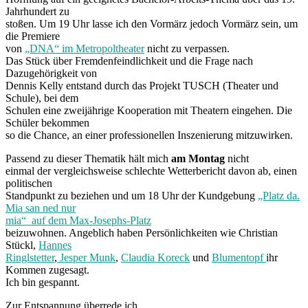
Jahrhundert zu
stoßen. Um 19 Uhr lasse ich den Vormärz jedoch Vormärz sein, um
die Premiere
von
„DNA“ im Metropoltheater
nicht zu verpassen.
Das Stück über Fremdenfeindlichkeit und die Frage nach
Dazugehörigkeit von
Dennis Kelly entstand durch das Projekt TUSCH (Theater und
Schule), bei dem
Schulen eine zweijährige Kooperation mit Theatern eingehen. Die
Schüler bekommen
so die Chance, an einer professionellen Inszenierung mitzuwirken.
Passend zu dieser Thematik hält mich
am Montag
nicht
einmal der vergleichsweise schlechte Wetterbericht davon ab, einen
politischen
Standpunkt zu beziehen und um 18 Uhr der Kundgebung
„Platz da.
Mia san ned nur
mia“ auf dem Max-Josephs-Platz
beizuwohnen. Angeblich haben Persönlichkeiten wie Christian
Stückl,
Hannes
Ringlstetter
,
Jesper Munk
,
Claudia Koreck
und
Blumentopf
ihr
Kommen zugesagt.
Ich bin gespannt.
Zur Entspannung überrede ich