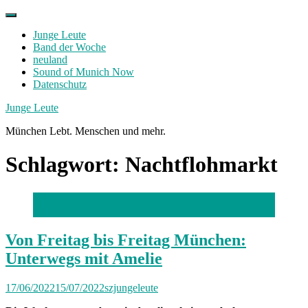
Skip
to
Junge Leute
content
Band der Woche
neuland
Sound of Munich Now
Datenschutz
Facebook
Twitter
Instagram
Junge Leute
München Lebt. Menschen und mehr.
Schlagwort:
Nachtflohmarkt
Foto: privat
Von Freitag bis Freitag München:
Unterwegs mit Amelie
17/06/2022
15/07/2022
szjungeleute