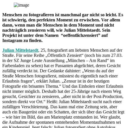
mit
Serafina“
Menschen zu fotografieren ist manchmal gar nicht so leicht. Es
ist schwierig, den perfekten Moment zu erwischen. Vor allem
dann, wenn man die Menschen in dem Moment und nicht
nachträglich zensieren will, wie Julian Mittelstaedt. Sein
Projekt ist unter dem Namen “oeffentlichzensiert” auf
Instagram zu finden.
Julian Mittelstaedt
, 25, fotografiert am liebsten Menschen auf der
Straße. Für seine Reihe „Öffentlich Zensiert“ (noch bis zum 27.03.
in der SZ Junge Leute Ausstellung „München – Am Rand“ im
Farbenladen zu sehen) hat er Passanten abgelichtet, deren Gesicht
zufällig verdeckt ist. Der Gedanke dahinter: „Wenn du auf der
Straße Menschen fotografierst, müsstest du eigentlich nach einer
Erlaubnis fragen“, erklärt Julian. „Zensur ist in der heutigen
Fotografie ein brisantes Thema.“ Und das Einholen einer Erlaubnis
nicht immer möglich. Deshalb hat der 25-Jährige nach einem Weg
gesucht, Gesichter zu zensieren, „aber nicht in der Post-Production,
sondern direkt vor Ort.“ Heißt: Julian Mittelstaedt sucht nach einer
zufälligen Verschleierung. Das kann mal eine Zeitung sein, aber
auch ein Baugerüst oder ein Schatten, der sich über das Gesicht legt
– wie hier im Bild, das am Marienplatz entstanden ist. Wer glaubt,
die Aufnahme der spontanen entstehenden Momentaufnahmen sei
ein Kinderspiel, liegt falsch: Julian fotografiert ohne Autofokus,