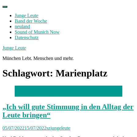
Skip
to
Junge Leute
content
Band der Woche
neuland
Sound of Munich Now
Datenschutz
Facebook
Twitter
Instagram
Junge Leute
München Lebt. Menschen und mehr.
Schlagwort:
Marienplatz
Foto: Stephan Rumpf
„Ich will gute Stimmung in den Alltag der
Leute bringen“
05/07/2022
15/07/2022
szjungeleute