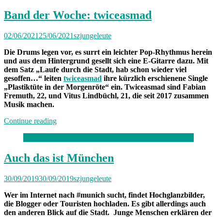
Band der Woche: twiceasmad
02/06/2021
25/06/2021
szjungeleute
Die Drums legen vor, es surrt ein leichter Pop-Rhythmus herein
und aus dem Hintergrund gesellt sich eine E-Gitarre dazu. Mit
dem Satz „Laufe durch die Stadt, hab schon wieder viel
gesoffen…“ leiten
twiceasmad
ihre kürzlich erschienene Single
„Plastiktüte in der Morgenröte“ ein. Twiceasmad sind Fabian
Fremuth, 22, und Vitus Lindbüchl, 21, die seit 2017 zusammen
Musik machen.
„Band
Continue reading
der
Woche:
twiceasmad“
Auch das ist München
30/09/2019
30/09/2019
szjungeleute
Wer im Internet nach #munich sucht, findet Hochglanzbilder,
die Blogger oder Touristen hochladen. Es gibt allerdings auch
den anderen Blick auf die Stadt. Junge Menschen erklären der