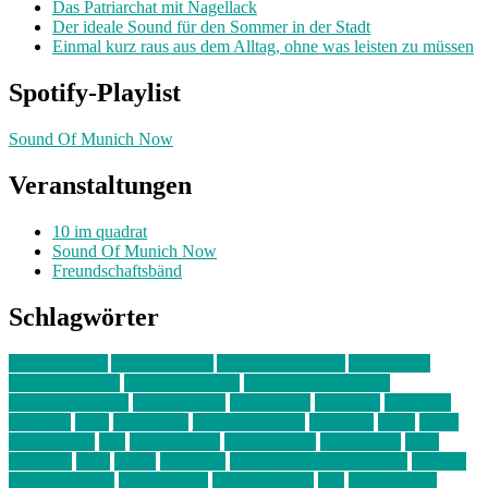
Das Patriarchat mit Nagellack
Der ideale Sound für den Sommer in der Stadt
Einmal kurz raus aus dem Alltag, ohne was leisten zu müssen
Spotify-Playlist
Sound Of Munich Now
Veranstaltungen
10 im quadrat
Sound Of Munich Now
Freundschaftsbänd
Schlagwörter
10 im Quadrat
Amelie Völker
Anastasia Trenkler
Ausstellung
bahnwärter thiel
Band der Woche
Bei Krause zu Hause
Beziehungsweise
ein abend mit
farbenladen
feierwerk
fotografie
Hip-Hop
indie
junge leute
junges münchen
Kolumne
kunst
Liebe
Lisi Wasmer
lmu
lost weekend
Louis Seibert
Max Fluder
mein
münchen
milla
musik
München
Münchens junge Kreative
neuland
ornella cosenza
Partnerschaft
Philipp Kreiter
pop
Rita Argauer