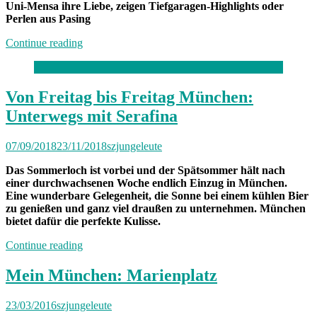
Uni-Mensa ihre Liebe, zeigen Tiefgaragen-Highlights oder
Perlen aus Pasing
„Auch
Continue reading
das
ist
München“
Von Freitag bis Freitag München:
Unterwegs mit Serafina
07/09/2018
23/11/2018
szjungeleute
Das Sommerloch ist vorbei und der Spätsommer hält nach
einer durchwachsenen Woche endlich Einzug in München.
Eine wunderbare Gelegenheit, die Sonne bei einem kühlen Bier
zu genießen und ganz viel draußen zu unternehmen. München
bietet dafür die perfekte Kulisse.
„Von
Continue reading
Freitag
bis
Mein München: Marienplatz
Freitag
München:
23/03/2016
szjungeleute
Unterwegs