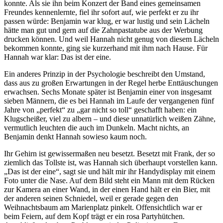
konnte. Als sie ihn beim Konzert der Band eines gemeinsamen
Freundes kennenlernte, fiel ihr sofort auf, wie perfekt er zu ihr
passen würde: Benjamin war klug, er war lustig und sein Lächeln
hätte man gut und gern auf die Zahnpastatube aus der Werbung
drucken können. Und weil Hannah nicht genug von diesem Lächeln
bekommen konnte, ging sie kurzerhand mit ihm nach Hause. Für
Hannah war klar: Das ist der eine.
Ein anderes Prinzip in der Psychologie beschreibt den Umstand,
dass aus zu großen Erwartungen in der Regel herbe Enttäuschungen
erwachsen. Sechs Monate später ist Benjamin einer von insgesamt
sieben Männern, die es bei Hannah im Laufe der vergangenen fünf
Jahre von „perfekt“ zu „gar nicht so toll“ geschafft haben: ein
Klugscheißer, viel zu albern – und diese unnatürlich weißen Zähne,
vermutlich leuchten die auch im Dunkeln. Macht nichts, an
Benjamin denkt Hannah sowieso kaum noch.
Ihr Gehirn ist gewissermaßen neu besetzt. Besetzt mit Frank, der so
ziemlich das Tollste ist, was Hannah sich überhaupt vorstellen kann.
„Das ist der eine“, sagt sie und hält mir ihr Handydisplay mit einem
Foto unter die Nase. Auf dem Bild steht ein Mann mit dem Rücken
zur Kamera an einer Wand, in der einen Hand hält er ein Bier, mit
der anderen seinen Schniedel, weil er gerade gegen den
Weihnachtsbaum am Marienplatz pinkelt. Offensichtlich war er
beim Feiern, auf dem Kopf trägt er ein rosa Partyhütchen.