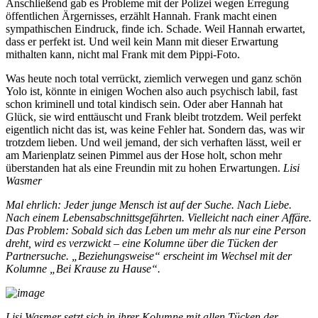
Anschließend gab es Probleme mit der Polizei wegen Erregung
öffentlichen Ärgernisses, erzählt Hannah. Frank macht einen
sympathischen Eindruck, finde ich. Schade. Weil Hannah erwartet,
dass er perfekt ist. Und weil kein Mann mit dieser Erwartung
mithalten kann, nicht mal Frank mit dem Pippi-Foto.
Was heute noch total verrückt, ziemlich verwegen und ganz schön
Yolo ist, könnte in einigen Wochen also auch psychisch labil, fast
schon kriminell und total kindisch sein. Oder aber Hannah hat
Glück, sie wird enttäuscht und Frank bleibt trotzdem. Weil perfekt
eigentlich nicht das ist, was keine Fehler hat. Sondern das, was wir
trotzdem lieben. Und weil jemand, der sich verhaften lässt, weil er
am Marienplatz seinen Pimmel aus der Hose holt, schon mehr
überstanden hat als eine Freundin mit zu hohen Erwartungen.
Lisi
Wasmer
Mal ehrlich: Jeder junge Mensch ist auf der Suche. Nach Liebe.
Nach einem Lebensabschnittsgefährten. Vielleicht nach einer Affäre.
Das Problem: Sobald sich das Leben um mehr als nur eine Person
dreht, wird es verzwickt – eine Kolumne über die Tücken der
Partnersuche. „Beziehungsweise“ erscheint im Wechsel mit der
Kolumne „Bei Krause zu Hause“.
Lisi Wasmer setzt sich in ihrer Kolumne mit allen Tücken der