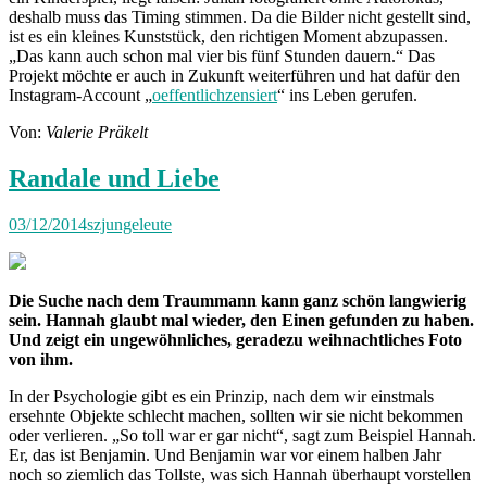
deshalb muss das Timing stimmen. Da die Bilder nicht gestellt sind,
ist es ein kleines Kunststück, den richtigen Moment abzupassen.
„Das kann auch schon mal vier bis fünf Stunden dauern.“ Das
Projekt möchte er auch in Zukunft weiterführen und hat dafür den
Instagram-Account „
oeffentlichzensiert
“ ins Leben gerufen.
Von:
Valerie Präkelt
Randale und Liebe
03/12/2014
szjungeleute
Die Suche nach dem Traummann kann ganz schön langwierig
sein. Hannah glaubt mal wieder, den Einen gefunden zu haben.
Und zeigt ein ungewöhnliches, geradezu weihnachtliches Foto
von ihm.
In der Psychologie gibt es ein Prinzip, nach dem wir einstmals
ersehnte Objekte schlecht machen, sollten wir sie nicht bekommen
oder verlieren. „So toll war er gar nicht“, sagt zum Beispiel Hannah.
Er, das ist Benjamin. Und Benjamin war vor einem halben Jahr
noch so ziemlich das Tollste, was sich Hannah überhaupt vorstellen