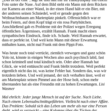
Foto unter die Nase. Auf dem Bild steht ein Mann mit dem Rücken
zur Kamera an einer Wand, in der einen Hand hält er ein Bier, mit
der anderen seinen Schniedel, weil er gerade gegen den
Weihnachtsbaum am Marienplatz pinkelt. Offensichtlich war er
beim Feiern, auf dem Kopf trägt er ein rosa Partyhütchen.
Anschließend gab es Probleme mit der Polizei wegen Erregung
öffentlichen Ärgernisses, erzählt Hannah. Frank macht einen
sympathischen Eindruck, finde ich. Schade. Weil Hannah erwartet,
dass er perfekt ist. Und weil kein Mann mit dieser Erwartung
mithalten kann, nicht mal Frank mit dem Pippi-Foto.
Was heute noch total verrückt, ziemlich verwegen und ganz schön
Yolo ist, könnte in einigen Wochen also auch psychisch labil, fast
schon kriminell und total kindisch sein. Oder aber Hannah hat
Glück, sie wird enttäuscht und Frank bleibt trotzdem. Weil perfekt
eigentlich nicht das ist, was keine Fehler hat. Sondern das, was wir
trotzdem lieben. Und weil jemand, der sich verhaften lässt, weil er
am Marienplatz seinen Pimmel aus der Hose holt, schon mehr
überstanden hat als eine Freundin mit zu hohen Erwartungen.
Lisi
Wasmer
Mal ehrlich: Jeder junge Mensch ist auf der Suche. Nach Liebe.
Nach einem Lebensabschnittsgefährten. Vielleicht nach einer Affäre.
Das Problem: Sobald sich das Leben um mehr als nur eine Person
dreht, wird es verzwickt – eine Kolumne über die Tücken der