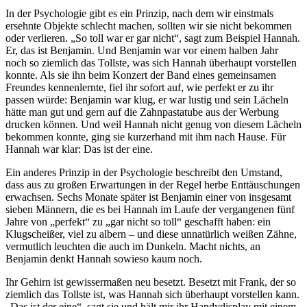
In der Psychologie gibt es ein Prinzip, nach dem wir einstmals
ersehnte Objekte schlecht machen, sollten wir sie nicht bekommen
oder verlieren. „So toll war er gar nicht“, sagt zum Beispiel Hannah.
Er, das ist Benjamin. Und Benjamin war vor einem halben Jahr
noch so ziemlich das Tollste, was sich Hannah überhaupt vorstellen
konnte. Als sie ihn beim Konzert der Band eines gemeinsamen
Freundes kennenlernte, fiel ihr sofort auf, wie perfekt er zu ihr
passen würde: Benjamin war klug, er war lustig und sein Lächeln
hätte man gut und gern auf die Zahnpastatube aus der Werbung
drucken können. Und weil Hannah nicht genug von diesem Lächeln
bekommen konnte, ging sie kurzerhand mit ihm nach Hause. Für
Hannah war klar: Das ist der eine.
Ein anderes Prinzip in der Psychologie beschreibt den Umstand,
dass aus zu großen Erwartungen in der Regel herbe Enttäuschungen
erwachsen. Sechs Monate später ist Benjamin einer von insgesamt
sieben Männern, die es bei Hannah im Laufe der vergangenen fünf
Jahre von „perfekt“ zu „gar nicht so toll“ geschafft haben: ein
Klugscheißer, viel zu albern – und diese unnatürlich weißen Zähne,
vermutlich leuchten die auch im Dunkeln. Macht nichts, an
Benjamin denkt Hannah sowieso kaum noch.
Ihr Gehirn ist gewissermaßen neu besetzt. Besetzt mit Frank, der so
ziemlich das Tollste ist, was Hannah sich überhaupt vorstellen kann.
„Das ist der eine“, sagt sie und hält mir ihr Handydisplay mit einem