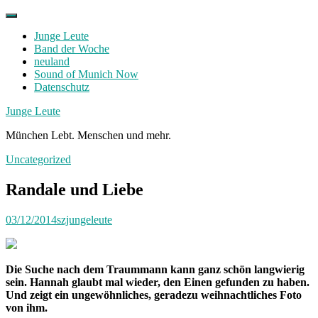
Skip
to
Junge Leute
content
Band der Woche
neuland
Sound of Munich Now
Datenschutz
Facebook
Twitter
Instagram
Junge Leute
München Lebt. Menschen und mehr.
Uncategorized
Randale und Liebe
03/12/2014
szjungeleute
Die Suche nach dem Traummann kann ganz schön langwierig
sein. Hannah glaubt mal wieder, den Einen gefunden zu haben.
Und zeigt ein ungewöhnliches, geradezu weihnachtliches Foto
von ihm.