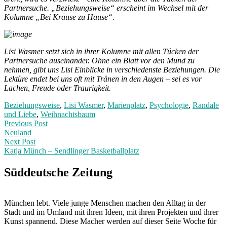
Partnersuche. „Beziehungsweise“ erscheint im Wechsel mit der
Kolumne „Bei Krause zu Hause“.
Lisi Wasmer setzt sich in ihrer Kolumne mit allen Tücken der
Partnersuche auseinander. Ohne ein Blatt vor den Mund zu
nehmen, gibt uns Lisi Einblicke in verschiedenste Beziehungen. Die
Lektüre endet bei uns oft mit Tränen in den Augen – sei es vor
Lachen, Freude oder Traurigkeit.
Beziehungsweise
,
Lisi Wasmer
,
Marienplatz
,
Psychologie
,
Randale
und Liebe
,
Weihnachtsbaum
Post
Previous
Previous Post
post:
Neuland
navigation
Next Post
Katja Münch – Sendlinger Basketballplatz
Next
Post:
Süddeutsche Zeitung
München lebt. Viele junge Menschen machen den Alltag in der
Stadt und im Umland mit ihren Ideen, mit ihren Projekten und ihrer
Kunst spannend. Diese Macher werden auf dieser Seite Woche für