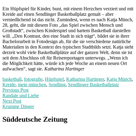
Ein Hüpfspiel für Kinder, bunt, mit einem Herzchen verziert und mit
Kreide auf einen Sendlinger Basketballplatz gemalt – aber
verniedlichend ist das nicht. Zumindest, wenn es nach Katja Münch,
28, geht, die mit diesem Foto „das Spiel zwischen Mensch und
Großstadt“, zwischen Kinderspiel und hartem Basketball darstellen
will. „Den Kontrast, den eine Stadt in sich trägt“, bildet sie in ihrer
Bachelorarbeit in Fotodesign ab, für die sie verschiedene natürliche
Materialien in den Kontext des typischen Stadtbilds setzt. Katja sieht
derzeit wohl viele Basketballplätze auf der ganzen Welt, denn sie ist
seit dem Abschluss oft für Reisereportagen unterwegs. „Wenn ich
die Möglichkeit hätte, würde ich jede Woche an einem neuen Ort
aufwachen“, sagt sie.
Katharina Hartinger
basketball
,
fotografie
,
Hüpfspiel
,
Katharina Hartinger
,
Katja Münch
,
Kreide
,
mein münchen
,
Sendling
,
Sendlinger Basketballplatz
Post
Previous
Previous Post
post:
Randale und Liebe
navigation
Next Post
Krumme Dinger
Next
Post:
Süddeutsche Zeitung