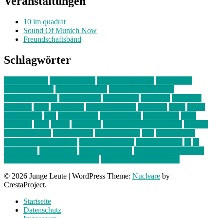
Veranstaltungen
10 im quadrat
Sound Of Munich Now
Freundschaftsbänd
Schlagwörter
10 im Quadrat
Amelie Völker
Anastasia Trenkler
Ausstellung
bahnwärter thiel
Band der Woche
Bei Krause zu Hause
Beziehungsweise
ein abend mit
farbenladen
feierwerk
fotografie
Hip-Hop
indie
junge leute
junges münchen
Kolumne
kunst
Liebe
Lisi Wasmer
lmu
lost weekend
Louis Seibert
Max Fluder
mein
münchen
milla
musik
München
Münchens junge Kreative
neuland
ornella cosenza
Partnerschaft
Philipp Kreiter
pop
Rita Argauer
Sound Of Munich Now
Stefanie Witterauf
susanne krause
sz
sz
junge leute
szjungeleute
theresa parstorfer
Von Freitag bis Freitag
von freitag bis freitag münchen
Zeichen der Freundschaft
© 2026 Junge Leute
|
WordPress Theme:
Nucleare
by
CrestaProject.
Startseite
Datenschutz