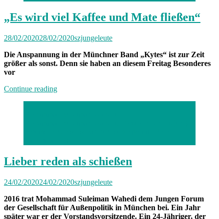
Spotify-
Playlist
„Es wird viel Kaffee und Mate fließen“
im
Februar
28/02/2020
28/02/2020
szjungeleute
2020“
Die Anspannung in der Münchner Band „Kytes“ ist zur Zeit
größer als sonst. Denn sie haben an diesem Freitag Besonderes
vor
„„Es
Continue reading
wird
viel
Mohammad Suleiman Wahedi
Kaffee
Mohammad Suleiman Wahedi, Vorsitzender des jungen
und
Forums der Gesellschaft für Außenpolitik. Foto:
Mate
Catherina Hess
fließen““
Lieber reden als schießen
24/02/2020
24/02/2020
szjungeleute
2016 trat Mohammad Suleiman Wahedi dem Jungen Forum
der Gesellschaft für Außenpolitik in München bei. Ein Jahr
später war er der Vorstandsvorsitzende. Ein 24-Jähriger, der