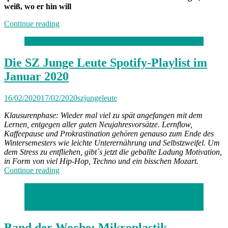
weiß, wo er hin will
„Lieber
Continue reading
reden
als
schießen“
Die SZ Junge Leute Spotify-Playlist im
Januar 2020
16/02/2020
17/02/2020
szjungeleute
Klausurenphase: Wieder mal viel zu spät angefangen mit dem
Lernen, entgegen aller guten Neujahresvorsätze. Lernflow,
Kaffeepause und Prokrastination gehören genauso zum Ende des
Wintersemesters wie leichte Unterernährung und Selbstzweifel. Um
dem Stress zu entfliehen, gibt´s jetzt die geballte Ladung Motivation,
in Form von viel Hip-Hop, Techno und ein bisschen Mozart.
„Die
Continue reading
SZ
Junge
Foto: Maximilian Heller
Leute
Foto: Maximilian Heller
Spotify-
Playlist
im
Band der Woche: Mikroplastik