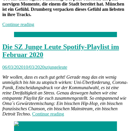
nervigen Momente, die einem die Stadt bereitet hat. München
ist ein Gefühl. Drumberg verpacken dieses Gefühl am liebsten
in ihre Tracks.
„Band
Continue reading
der
Woche:
Drumberg“
Die SZ Junge Leute Spotify-Playlist im
Februar 2020
06/03/2020
10/03/2020
szjungeleute
Wir wollen, dass es euch gut geht! Gerade mag das ein wenig
unmöglich bis hin zu utopisch wirken: Uni-Überforderung, Corona-
Panik, Entscheidungsdruck vor der Kommunalwahl, es ist eine
reine Dreifaltigkeit an Stress. Genau deswegen haben wir eine
entspannte Playlist für euch zusammengestellt. So entspannend wie
Oma´s Gewürzteemischung: Ein bisschen Hip-Hop, ein bisschen
französisches Chanson, ein bisschen Mainstream, ein bisschen
„Die
Detroit Techno.
Continue reading
SZ
Junge
Foto: Christoph Schaller
Leute