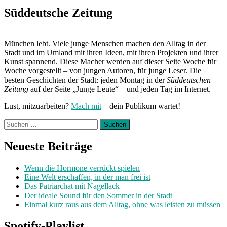
Freitag
bis
Süddeutsche Zeitung
Freitag
München:
Unterwegs
München lebt. Viele junge Menschen machen den Alltag in der
mit
Stadt und im Umland mit ihren Ideen, mit ihren Projekten und ihrer
Bela
Kunst spannend. Diese Macher werden auf dieser Seite Woche für
Baumann“
Woche vorgestellt – von jungen Autoren, für junge Leser. Die
besten Geschichten der Stadt: jeden Montag in der
Süddeutschen
Zeitung
auf der Seite „Junge Leute“ – und jeden Tag im Internet.
Lust, mitzuarbeiten?
Mach mit
– dein Publikum wartet!
Suchen
nach:
Neueste Beiträge
Wenn die Hormone verrückt spielen
Eine Welt erschaffen, in der man frei ist
Das Patriarchat mit Nagellack
Der ideale Sound für den Sommer in der Stadt
Einmal kurz raus aus dem Alltag, ohne was leisten zu müssen
Spotify-Playlist