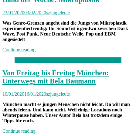
Januar
2020“
23/01/2020
03/02/2020
szjungeleute
Was Genre-Grenzen angeht sind die Jungs von Mikroplastik
experimentierfreudig: Ihr Sound ist irgendwo zwischen Dark
Wave, Post Punk, Neue Deutsche Welle, Pop und EBM
angesiedelt
„Band
Continue reading
der
Woche:
Mikroplastik“
Von Freitag bis Freitag München:
Unterwegs mit Bela Baumann
10/01/2020
16/01/2020
szjungeleute
München macht es jungen Menschen nicht leicht. Da will man
abends feiern. Und kann nicht. Weil einige Locations noch
Winterpause haben. Unser Autor Bela hat trotzdem einige
Tipps für euch.
„Von
Continue reading