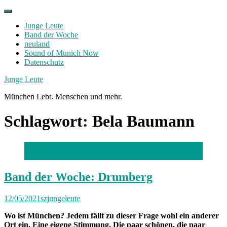
Skip
to
Junge Leute
content
Band der Woche
neuland
Sound of Munich Now
Datenschutz
Facebook
Twitter
Instagram
Junge Leute
München Lebt. Menschen und mehr.
Schlagwort:
Bela Baumann
Foto: Lucy Meyer
Band der Woche: Drumberg
12/05/2021
szjungeleute
Wo ist München? Jedem fällt zu dieser Frage wohl ein anderer
Ort ein. Eine eigene Stimmung. Die paar schönen, die paar