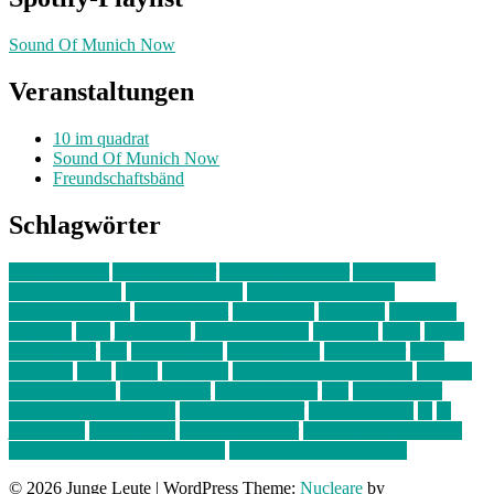
Sound Of Munich Now
Veranstaltungen
10 im quadrat
Sound Of Munich Now
Freundschaftsbänd
Schlagwörter
10 im Quadrat
Amelie Völker
Anastasia Trenkler
Ausstellung
bahnwärter thiel
Band der Woche
Bei Krause zu Hause
Beziehungsweise
ein abend mit
farbenladen
feierwerk
fotografie
Hip-Hop
indie
junge leute
junges münchen
Kolumne
kunst
Liebe
Lisi Wasmer
lmu
lost weekend
Louis Seibert
Max Fluder
mein
münchen
milla
musik
München
Münchens junge Kreative
neuland
ornella cosenza
Partnerschaft
Philipp Kreiter
pop
Rita Argauer
Sound Of Munich Now
Stefanie Witterauf
susanne krause
sz
sz
junge leute
szjungeleute
theresa parstorfer
Von Freitag bis Freitag
von freitag bis freitag münchen
Zeichen der Freundschaft
© 2026 Junge Leute
|
WordPress Theme:
Nucleare
by